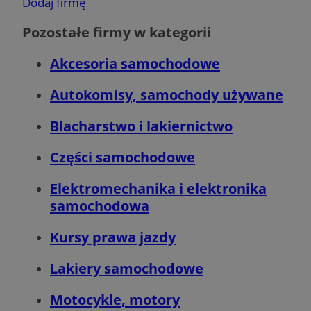
Dodaj firmę
Pozostałe firmy w kategorii
Akcesoria samochodowe
Autokomisy, samochody używane
Blacharstwo i lakiernictwo
Części samochodowe
CookieScriptConsent
4 tygodnie 2 dni
CookieScript
mojbytom.pl
Elektromechanika i elektronika
samochodowa
Kursy prawa jazdy
Lakiery samochodowe
Motocykle, motory