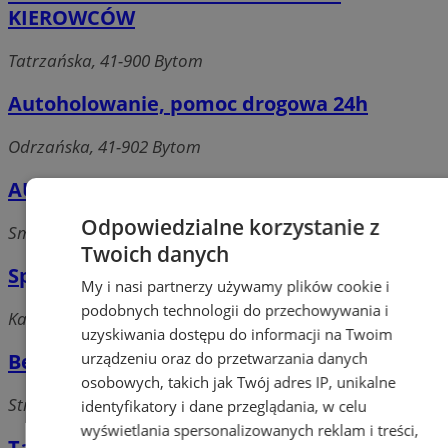
KIEROWCÓW
Tatrzańska, 41-900 Bytom
Autoholowanie, pomoc drogowa 24h
Odrzańska, 41-902 Bytom
AUTO-MOTO Sklep Motoryzacyjny
Odpowiedzialne korzystanie z
Smolenia 3, 41-902 Bytom
Twoich danych
Specjalizacja, Obsługa, Naprawa Ford
My i nasi partnerzy używamy plików cookie i
podobnych technologii do przechowywania i
Kadłubka 2, 41-902 Bytom
uzyskiwania dostępu do informacji na Twoim
urządzeniu oraz do przetwarzania danych
BenyTrans
osobowych, takich jak Twój adres IP, unikalne
Strzelców Bytomskich, 41-935 Bytom
identyfikatory i dane przeglądania, w celu
wyświetlania spersonalizowanych reklam i treści,
Tabea