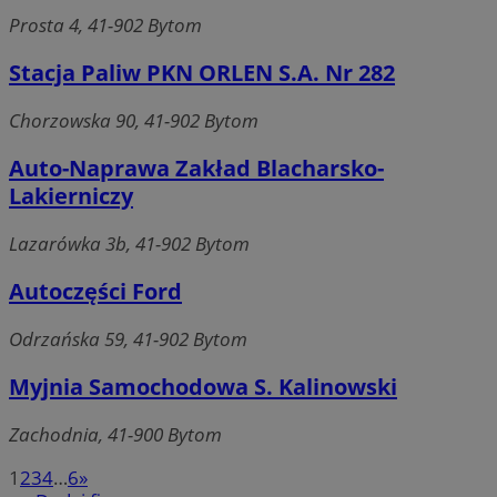
Prosta 4, 41-902 Bytom
QeSessID
mojbytom.pl
1 rok
Stacja Paliw PKN ORLEN S.A. Nr 282
Chorzowska 90, 41-902 Bytom
MvSessID
mojbytom.pl
1 rok
Auto-Naprawa Zakład Blacharsko-
Lakierniczy
VISITOR_PRIVACY_METADATA
5 miesięcy 4
YouTube
tygodnie
.youtube.com
Lazarówka 3b, 41-902 Bytom
Autoczęści Ford
Odrzańska 59, 41-902 Bytom
Myjnia Samochodowa S. Kalinowski
Zachodnia, 41-900 Bytom
Google Privacy Policy
1
2
3
4
…
6
»