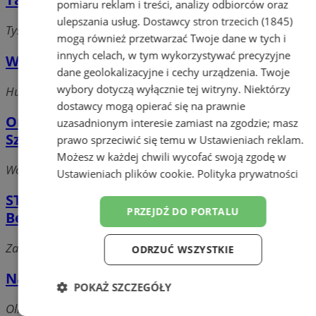
pomiaru reklam i treści, analizy odbiorców oraz
ulepszania usług.
Dostawcy stron trzecich (1845)
Tysiąclecia, 41-900 Bytom
mogą również przetwarzać Twoje dane w tych i
innych celach, w tym wykorzystywać precyzyjne
Wulkanizacja Ansa Wacław Penarski
dane geolokalizacyjne i cechy urządzenia. Twoje
wybory dotyczą wyłącznie tej witryny. Niektórzy
Hutnicza 28, 41-902 Bytom
dostawcy mogą opierać się na prawnie
Omnibus Grupa Handlowa Piotrowski,
uzasadnionym interesie zamiast na zgodzie; masz
Sztajnert S.J. - Sklep Motoryzacyjny
prawo sprzeciwić się temu w
Ustawieniach reklam
.
Możesz w każdej chwili wycofać swoją zgodę w
Wojciechowskiego 2, 41-902 Bytom
Ustawieniach plików cookie
.
Polityka prywatności
STATOIL SERWIS Sp. z o.o. - Stacja
PRZEJDŹ DO PORTALU
Benzynowa Bytom 356
Zabrzańska 17, 41-902 Bytom
ODRZUĆ WSZYSTKIE
Najtańsze-Części
POKAŻ SZCZEGÓŁY
Olimpijska, 41-902 Bytom