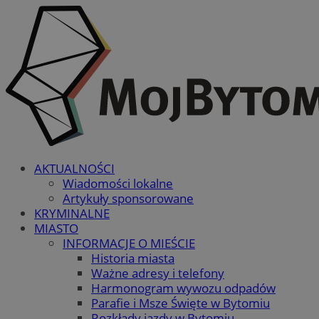
AKTUALNOŚCI
Wiadomości lokalne
Artykuły sponsorowane
KRYMINALNE
MIASTO
INFORMACJE O MIEŚCIE
Historia miasta
Ważne adresy i telefony
Harmonogram wywozu odpadów
Parafie i Msze Święte w Bytomiu
Rozkłady jazdy w Bytomiu