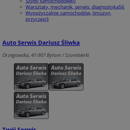
Szyby samochodowe
0
Warsztaty, mechanik, serwis, diagnostyka
56
Wypożyczalnie samochodów, limuzyn,
przyczep
3
Auto Serwis Dariusz Śliwka
Orzegowska, 41-907 Bytom / Szombierki
Twój Serwis