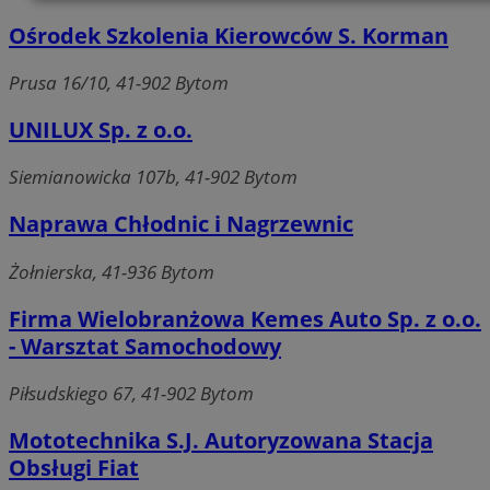
Niezbędne
Wydajność
Targetowanie
Ośrodek Szkolenia Kierowców S. Korman
Prusa 16/10, 41-902 Bytom
Funkcjonalność
Niesklasyfikowane
UNILUX Sp. z o.o.
Siemianowicka 107b, 41-902 Bytom
Naprawa Chłodnic i Nagrzewnic
Niezbędne
Wydajność
Targetowanie
Żołnierska, 41-936 Bytom
Funkcjonalność
Niesklasyfikowane
Firma Wielobranżowa Kemes Auto Sp. z o.o.
Niezbędne pliki cookie umożliwiają korzystanie z
podstawowych funkcji strony internetowej, takich jak
- Warsztat Samochodowy
logowanie użytkownika i zarządzanie kontem. Bez niezbędnych
plików cookie nie można prawidłowo korzystać ze strony
internetowej.
Piłsudskiego 67, 41-902 Bytom
Provider
/
Okres
Nazwa
Mototechnika S.J. Autoryzowana Stacja
Domena
przechowywania
Obsługi Fiat
SessID
mojbytom.pl
1 rok