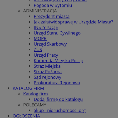
Pogoda w Bytomiu
ADMINISTRACJA
Prezydent miasta
Jak załatwić sprawę w Urzędzie Miasta?
INSTYTUCJE
Urząd Stanu Cywilnego
MOPR
Urząd Skarbowy
ZUS
Urząd Pracy
Komenda Miejska Policji
Straż Miejska
Straż Pożarna
Sąd rejonowy
Prokuratura Rejonowa
KATALOG FIRM
Katalog firm
Dodaj firmę do katalogu
POLECAMY
Skup - nieruchomosci.org
OGŁOSZENIA