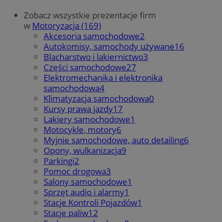
Zobacz wszystkie prezentacje firm
w
Motoryzacja (169)
Akcesoria samochodowe
2
Autokomisy, samochody używane
16
Blacharstwo i lakiernictwo
3
Części samochodowe
27
Elektromechanika i elektronika
samochodowa
4
Klimatyzacja samochodowa
0
Kursy prawa jazdy
17
Lakiery samochodowe
1
Motocykle, motory
6
Myjnie samochodowe, auto detailing
6
Opony, wulkanizacja
9
Parkingi
2
Pomoc drogowa
3
Salony samochodowe
1
Sprzęt audio i alarmy
1
Stacje Kontroli Pojazdów
1
Stacje paliw
12