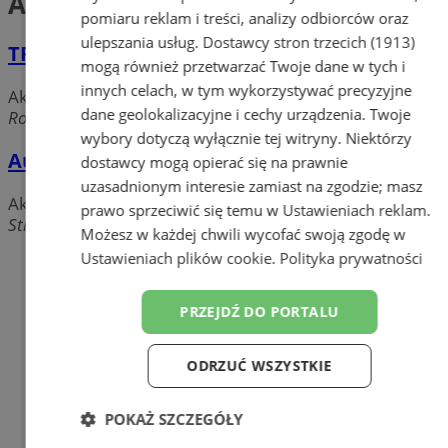
Akcesoria samochodowe
pomiaru reklam i treści, analizy odbiorców oraz
ulepszania usług.
Dostawcy stron trzecich (1913)
TRIO Akcesoria motoryzacyjne
mogą również przetwarzać Twoje dane w tych i
innych celach, w tym wykorzystywać precyzyjne
Akcesoria samochodowe
dane geolokalizacyjne i cechy urządzenia. Twoje
Rostka 30a, 41-902 Bytom
wybory dotyczą wyłącznie tej witryny. Niektórzy
Auto-Max II
dostawcy mogą opierać się na prawnie
uzasadnionym interesie zamiast na zgodzie; masz
Akcesoria samochodowe
prawo sprzeciwić się temu w
Ustawieniach reklam
.
Strzelców Bytomskich, 41-902 Bytom
Możesz w każdej chwili wycofać swoją zgodę w
Ustawieniach plików cookie
.
Polityka prywatności
Dodaj firmę
Pozostałe firmy w kategorii
PRZEJDŹ DO PORTALU
reklama
ODRZUĆ WSZYSTKIE
Orzeczenie sanitarno-
epidemiologiczne
POKAŻ SZCZEGÓŁY
Tworzenie stron www - Bytom