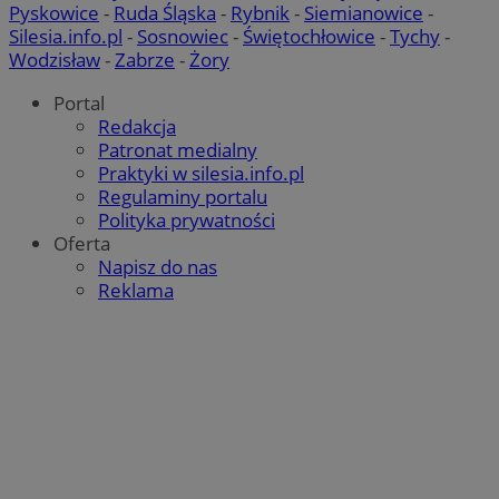
Pyskowice
-
Ruda Śląska
-
Rybnik
-
Siemianowice
-
Silesia.info.pl
-
Sosnowiec
-
Świętochłowice
-
Tychy
-
Wodzisław
-
Zabrze
-
Żory
QeSessID
mojbytom.pl
1 rok
Portal
Redakcja
Patronat medialny
MvSessID
mojbytom.pl
1 rok
Praktyki w silesia.info.pl
Regulaminy portalu
Polityka prywatności
VISITOR_PRIVACY_METADATA
5 miesięcy 4
YouTube
Oferta
tygodnie
.youtube.com
Napisz do nas
Reklama
Google Privacy Policy