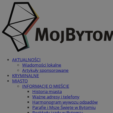
AKTUALNOŚCI
Wiadomości lokalne
Artykuły sponsorowane
KRYMINALNE
MIASTO
INFORMACJE O MIEŚCIE
Historia miasta
Ważne adresy i telefony
Harmonogram wywozu odpadów
Parafie i Msze Święte w Bytomiu
Rozkłady jazdy w Bytomiu