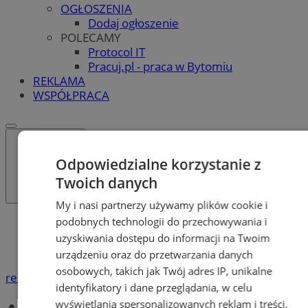
OGŁOSZENIA
Dodaj ogłoszenie
POLECAMY
Protocol IT
Pracuj.pl - praca w Bytomiu
REKLAMA
WSPÓŁPRACA
Odpowiedzialne korzystanie z
Twoich danych
My i nasi partnerzy używamy plików cookie i
podobnych technologii do przechowywania i
Katalog firm
Motoryzacja
uzyskiwania dostępu do informacji na Twoim
Akcesoria samochodowe
urządzeniu oraz do przetwarzania danych
osobowych, takich jak Twój adres IP, unikalne
reklama
identyfikatory i dane przeglądania, w celu
wyświetlania spersonalizowanych reklam i treści,