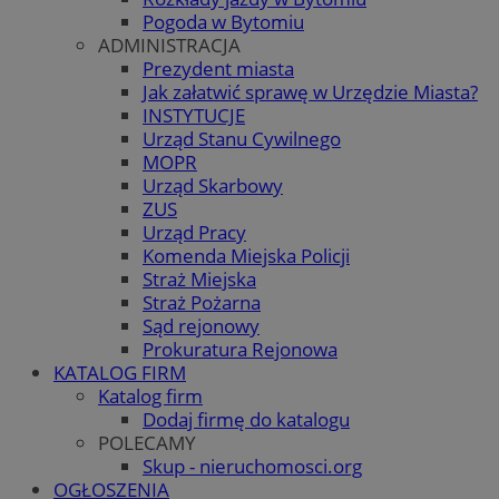
Pogoda w Bytomiu
ADMINISTRACJA
Prezydent miasta
Jak załatwić sprawę w Urzędzie Miasta?
INSTYTUCJE
Urząd Stanu Cywilnego
MOPR
Urząd Skarbowy
ZUS
Urząd Pracy
Komenda Miejska Policji
Straż Miejska
Straż Pożarna
Sąd rejonowy
Prokuratura Rejonowa
KATALOG FIRM
Katalog firm
Dodaj firmę do katalogu
POLECAMY
Skup - nieruchomosci.org
OGŁOSZENIA