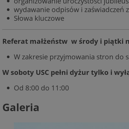
organizowanie uroczystości jubile
SessID
wydawanie odpisów i zaświadczeń z
QeSessID
Słowa kluczowe
MvSessID
VISITOR_PRIVACY_
Referat małżeństw w środy i piątki 
W zakresie przyjmowania stron do 
CookieScriptConse
W soboty USC pełni dyżur tylko i wył
Od 8:00 do 11:00
Nazwa
Galeria
Nazwa
ustat_geX0nbp6rXf
Nazwa
ustat_vul69yjwn41
OAID
IDE
ustat_xb0w4bmX0c