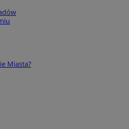
adów
omiu
ie Miasta?