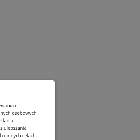
ywania i
danych osobowych,
etlania
az ulepszania
 i innych celach,