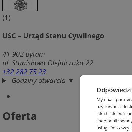
(1)
USC – Urząd Stanu Cywilnego
41-902
Bytom
ul. Stanisława Olejniczaka 22
+32 282 75 23
Godziny otwarcia ▼
Odpowiedzia
My i nasi partne
uzyskiwania dost
Oferta
takich jak Twój a
spersonalizowanyc
usług.
Dostawcy s