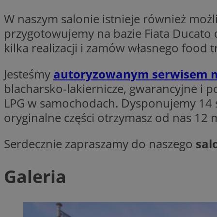
SessID
W naszym salonie istnieje również mo
QeSessID
przygotowujemy na bazie Fiata Ducat
MvSessID
kilka realizacji i zamów własnego food t
VISITOR_PRIVACY_
Jesteśmy
autoryzowanym serwisem m
blacharsko-lakiernicze, gwarancyjne i
LPG w samochodach. Dysponujemy 14 s
CookieScriptConse
oryginalne części otrzymasz od nas 12 m
Serdecznie zapraszamy do naszego
sal
Nazwa
Galeria
Nazwa
ustat_geX0nbp6rXf
Nazwa
ustat_vul69yjwn41
OAID
IDE
ustat_xb0w4bmX0c