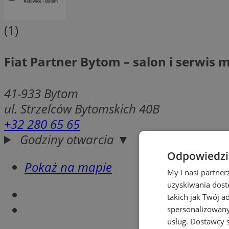
(1)
Fiat Partner Bytom – salon i serwis m
41-933
Bytom
ul. Strzelców Bytomskich 40B
+32 280 65 65
Godziny otwarcia ▼
Odpowiedzia
Pokaż na mapie
My i nasi partne
uzyskiwania dost
takich jak Twój a
spersonalizowanyc
usług.
Dostawcy s