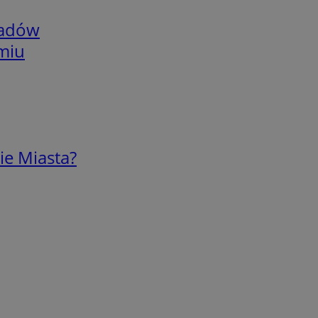
adów
omiu
ie Miasta?