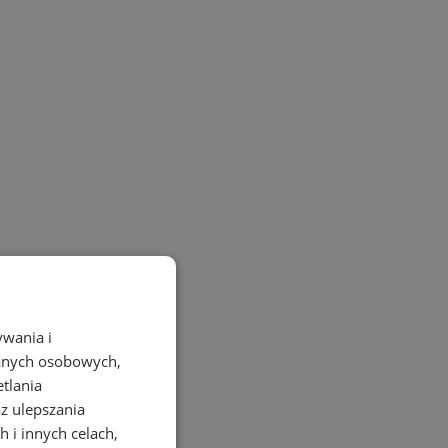
ywania i
danych osobowych,
etlania
az ulepszania
 i innych celach,