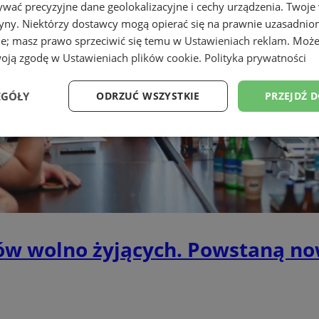
wać precyzyjne dane geolokalizacyjne i cechy urządzenia. Twoje
tryny. Niektórzy dostawcy mogą opierać się na prawnie uzasadnio
ie; masz prawo sprzeciwić się temu w
Ustawieniach reklam
. Może
woją zgodę w
Ustawieniach plików cookie
.
Polityka prywatności
EGÓŁY
ODRZUĆ WSZYSTKIE
PRZEJDŹ 
Wydajność
Targetowanie
Funkcjonalność
Ni
ezbędne
Wydajność
Targetowanie
Funkcjonalność
Niesklasyfikow
ów wolno żyjących. Powstaną n
ie umożliwiają korzystanie z podstawowych funkcji strony internetowej, takich jak log
Bez niezbędnych plików cookie nie można prawidłowo korzystać ze strony internetowe
Provider
/
Okres
Opis
Domena
przechowywania