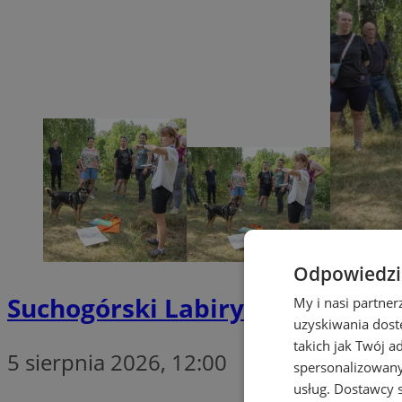
Odpowiedzia
Suchogórski Labirynt Skalny o
My i nasi partne
uzyskiwania dost
takich jak Twój a
5 sierpnia 2026, 12:00
spersonalizowanyc
usług.
Dostawcy s