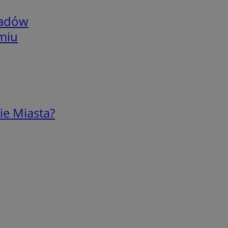
adów
omiu
ie Miasta?