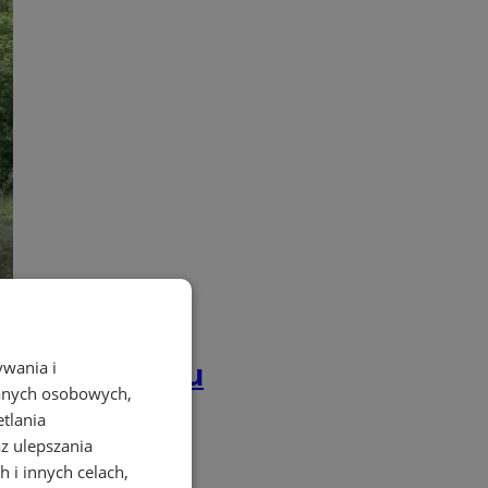
ry po Bytomiu
ywania i
danych osobowych,
etlania
az ulepszania
 i innych celach,