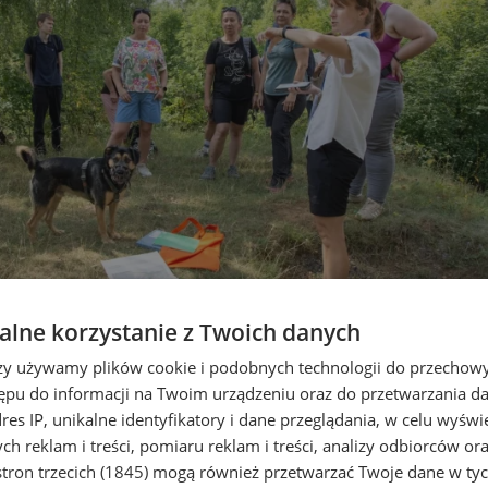
lne korzystanie z Twoich danych
dkrywa tajemnice. Kolejne space
rzy używamy plików cookie i podobnych technologii do przechow
ępu do informacji na Twoim urządzeniu oraz do przetwarzania 
dres IP, unikalne identyfikatory i dane przeglądania, w celu wyświ
h reklam i treści, pomiaru reklam i treści, analizy odbiorców or
tron trzecich (1845)
mogą również przetwarzać Twoje dane w tych