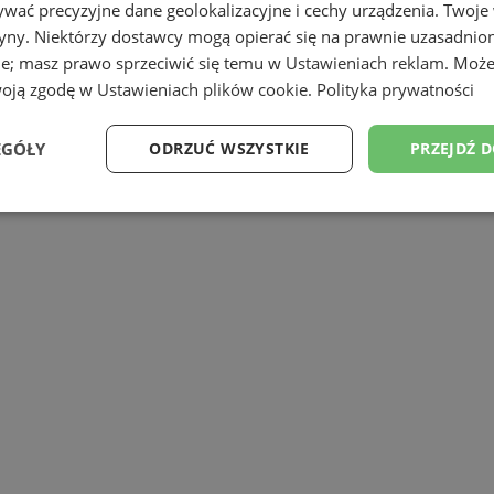
wać precyzyjne dane geolokalizacyjne i cechy urządzenia. Twoje
tryny. Niektórzy dostawcy mogą opierać się na prawnie uzasadnio
ie; masz prawo sprzeciwić się temu w
Ustawieniach reklam
. Może
woją zgodę w
Ustawieniach plików cookie
.
Polityka prywatności
je również możliwość nawiązania dłużs
EGÓŁY
ODRZUĆ WSZYSTKIE
PRZEJDŹ 
.pl
Wydajność
Targetowanie
Funkcjonalność
Ni
ezbędne
Wydajność
Targetowanie
Funkcjonalność
Niesklasyfikow
ie umożliwiają korzystanie z podstawowych funkcji strony internetowej, takich jak log
Bez niezbędnych plików cookie nie można prawidłowo korzystać ze strony internetowe
Provider
/
Okres
Opis
Domena
przechowywania