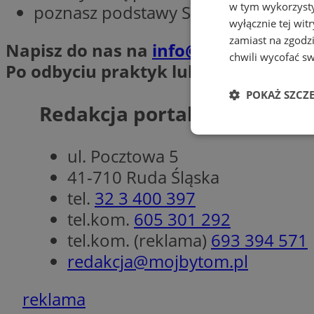
w tym wykorzysty
poznasz podstawy SEO
wyłącznie tej wi
zamiast na zgodz
Napisz do nas na
info@silesia.info.pl
chwili wycofać s
Po odbyciu praktyk lub stażu istnie
POKAŻ SZCZ
Redakcja portalu mojBytom
Niezbędne
ul. Pocztowa 5
41-710 Ruda Śląska
tel.
32 3 400 397
tel.kom.
605 301 292
tel.kom. (reklama)
693 394 571
Ni
redakcja@mojbytom.pl
Niezbędne pliki cook
zarządzanie kontem. 
reklama
Nazwa