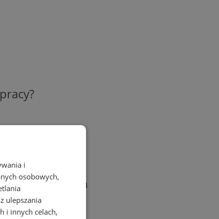
 pracy?
ywania i
danych osobowych,
h informacyjnych
etlania
az ulepszania
 i innych celach,