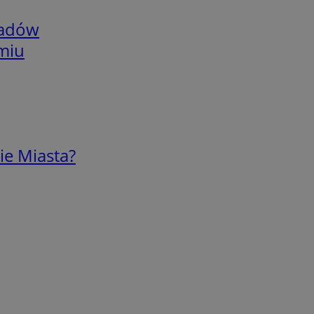
adów
omiu
ie Miasta?