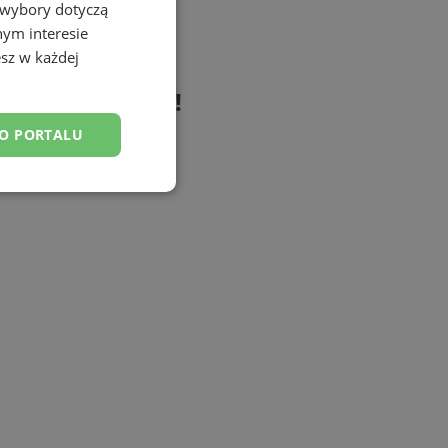
 wybory dotyczą
nym interesie
sz w każdej
zej współpracy!
DO PORTALU
esklasyfikowane
ane
owanie użytkownika i
j.