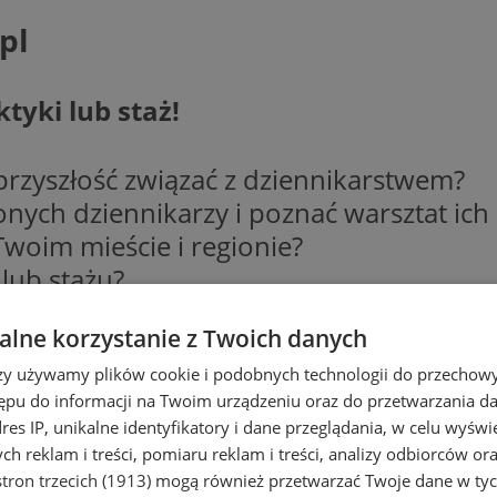
pl
yki lub staż!
 przyszłość związać z dziennikarstwem?
ych dziennikarzy i poznać warsztat ich
 Twoim mieście i regionie?
lub stażu?
lne korzystanie z Twoich danych
rzy używamy plików cookie i podobnych technologii do przechow
ępu do informacji na Twoim urządzeniu oraz do przetwarzania 
praca dziennikarza w lokalnych portalac
dres IP, unikalne identyfikatory i dane przeglądania, w celu wyświ
kcji
h reklam i treści, pomiaru reklam i treści, analizy odbiorców or
ze sztuką dziennikarską
tron trzecich (1913)
mogą również przetwarzać Twoje dane w tych