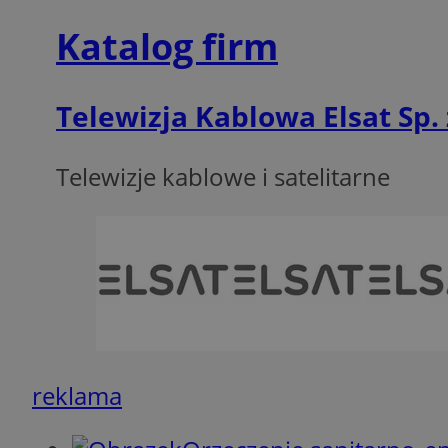
SessID
Katalog firm
QeSessID
MvSessID
VISITOR_PRIVACY_
Telewizja Kablowa Elsat Sp. 
Telewizje kablowe i satelitarne
CookieScriptConse
Nazwa
Nazwa
ustat_X0xfqtibku3
Nazwa
reklama
openstat_njalceuxw
_clsk
__gads
ustat_geX0nbp6rXf