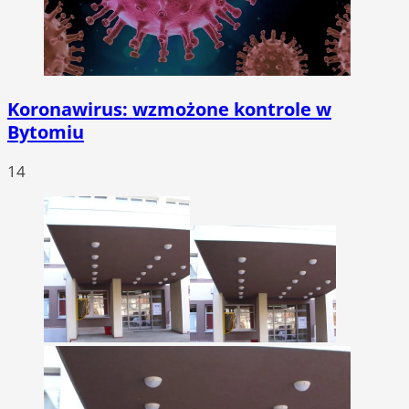
Koronawirus: wzmożone kontrole w
Bytomiu
14