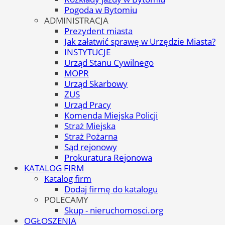
Pogoda w Bytomiu
ADMINISTRACJA
Prezydent miasta
Jak załatwić sprawę w Urzędzie Miasta?
INSTYTUCJE
Urząd Stanu Cywilnego
MOPR
Urząd Skarbowy
ZUS
Urząd Pracy
Komenda Miejska Policji
Straż Miejska
Straż Pożarna
Sąd rejonowy
Prokuratura Rejonowa
KATALOG FIRM
Katalog firm
Dodaj firmę do katalogu
POLECAMY
Skup - nieruchomosci.org
OGŁOSZENIA