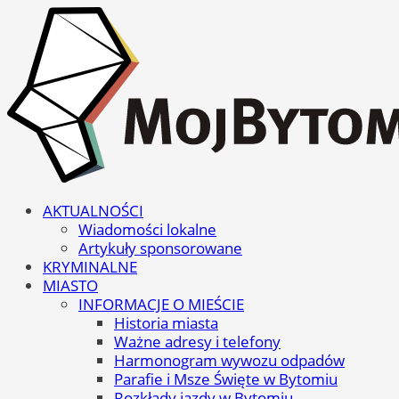
AKTUALNOŚCI
Wiadomości lokalne
Artykuły sponsorowane
KRYMINALNE
MIASTO
INFORMACJE O MIEŚCIE
Historia miasta
Ważne adresy i telefony
Harmonogram wywozu odpadów
Parafie i Msze Święte w Bytomiu
Rozkłady jazdy w Bytomiu