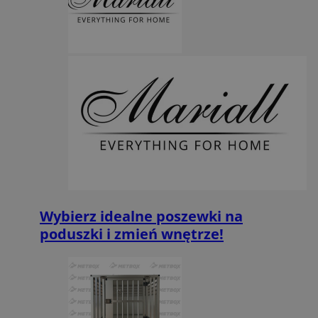
QeSessID
mojbytom.pl
1 rok
MvSessID
mojbytom.pl
1 rok
VISITOR_PRIVACY_METADATA
5 miesięcy 4
YouTube
tygodnie
.youtube.com
Wybierz idealne poszewki na
poduszki i zmień wnętrze!
Google Privacy Policy