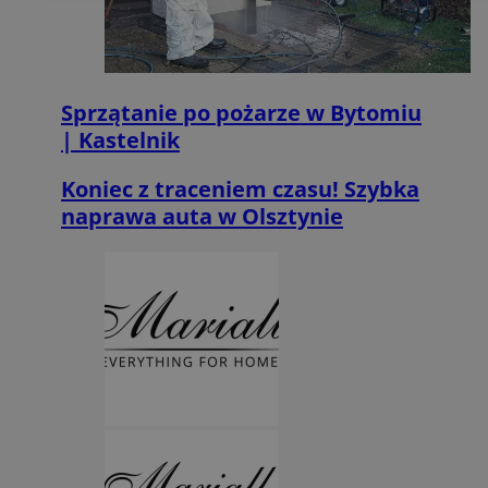
Funkcjonalność
Niesklasyfikowane
Sprzątanie po pożarze w Bytomiu
| Kastelnik
Koniec z traceniem czasu! Szybka
naprawa auta w Olsztynie
Niezbędne
Wydajność
Targetowanie
Funkcjonalność
Niesklasyfikowane
Niezbędne pliki cookie umożliwiają korzystanie z
podstawowych funkcji strony internetowej, takich jak
logowanie użytkownika i zarządzanie kontem. Bez niezbędnych
plików cookie nie można prawidłowo korzystać ze strony
internetowej.
Provider
/
Okres
Nazwa
Domena
przechowywania
SessID
mojbytom.pl
1 rok