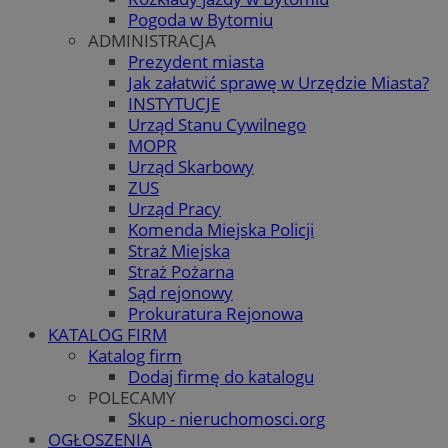
Pogoda w Bytomiu
ADMINISTRACJA
Prezydent miasta
Jak załatwić sprawę w Urzędzie Miasta?
INSTYTUCJE
Urząd Stanu Cywilnego
MOPR
Urząd Skarbowy
ZUS
Urząd Pracy
Komenda Miejska Policji
Straż Miejska
Straż Pożarna
Sąd rejonowy
Prokuratura Rejonowa
KATALOG FIRM
Katalog firm
Dodaj firmę do katalogu
POLECAMY
Skup - nieruchomosci.org
OGŁOSZENIA