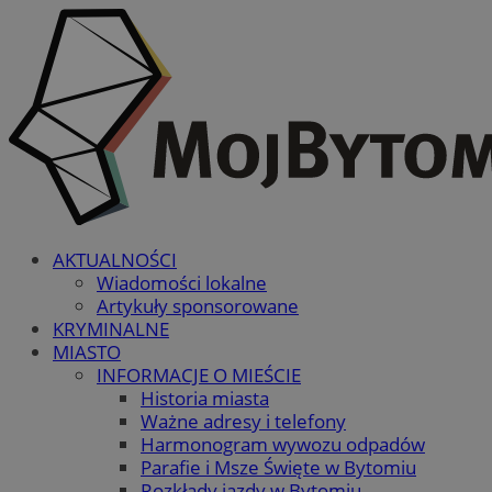
AKTUALNOŚCI
Wiadomości lokalne
Artykuły sponsorowane
KRYMINALNE
MIASTO
INFORMACJE O MIEŚCIE
Historia miasta
Ważne adresy i telefony
Harmonogram wywozu odpadów
Parafie i Msze Święte w Bytomiu
Rozkłady jazdy w Bytomiu