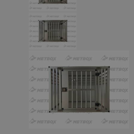
CookieScriptConsent
4 tygodnie 2 dni
CookieScript
mojbytom.pl