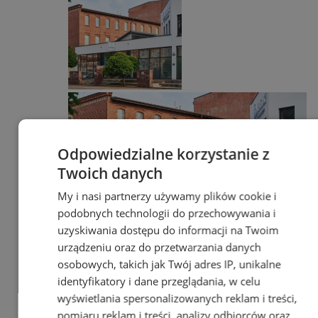
Odpowiedzialne korzystanie z
Twoich danych
My i nasi partnerzy używamy plików cookie i
podobnych technologii do przechowywania i
uzyskiwania dostępu do informacji na Twoim
urządzeniu oraz do przetwarzania danych
Poradnia leczenia ran
osobowych, takich jak Twój adres IP, unikalne
przewlekłych - skuteczna terapia
identyfikatory i dane przeglądania, w celu
trudno gojących się ran |
wyświetlania spersonalizowanych reklam i treści,
Świętochłowice
pomiaru reklam i treści, analizy odbiorców oraz