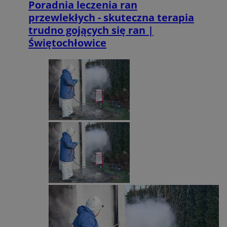
Poradnia leczenia ran
przewlekłych - skuteczna terapia
trudno gojących się ran |
Google Privacy Policy
Świętochłowice
CookieScriptConsent
4 tygodnie 2 dni
CookieScript
mojbytom.pl