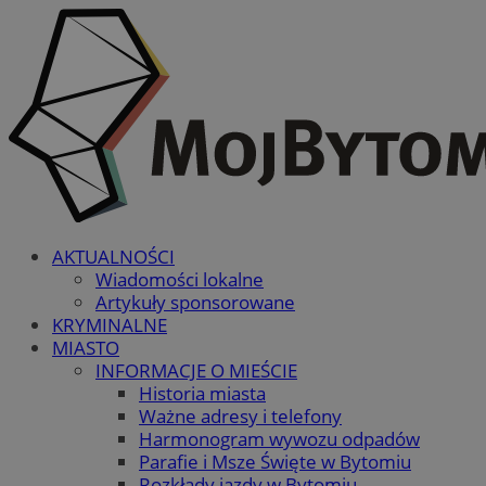
AKTUALNOŚCI
Wiadomości lokalne
Artykuły sponsorowane
KRYMINALNE
MIASTO
INFORMACJE O MIEŚCIE
Historia miasta
Ważne adresy i telefony
Harmonogram wywozu odpadów
Parafie i Msze Święte w Bytomiu
Rozkłady jazdy w Bytomiu