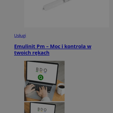
Usługi
Emulinit Pm – Moc i kontrola w
twoich rękach