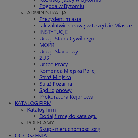
Pogoda w Bytomiu
ADMINISTRACJA
Prezydent miasta
Jak załatwić sprawę w Urzędzie Miasta?
INSTYTUCJE
Urząd Stanu Cywilnego
MOPR
Urząd Skarbowy
ZUS
Urząd Pracy
Komenda Miejska Policji
Straż Miejska
Straż Pożarna
Sąd rejonowy
Prokuratura Rejonowa
KATALOG FIRM
Katalog firm
Dodaj firmę do katalogu
POLECAMY
Skup - nieruchomosci.org
OGŁOSZENIA