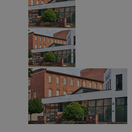
Provider
/
Okres
Nazwa
Domena
przechowywania
SessID
mojbytom.pl
1 rok
QeSessID
mojbytom.pl
1 rok
MvSessID
mojbytom.pl
1 rok
VISITOR_PRIVACY_METADATA
5 miesięcy 4
YouTube
tygodnie
.youtube.com