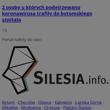
2 osoby u których podejrzewano
koronawirusa trafiły do bytomskiego
szpitala
13
Portal należy do sieci
Bytom
-
Chorzów
-
Gliwice
-
Katowice
-
Łaziska Górne
-
Mikołów
-
Mysłowice
-
Orzesze
-
Piekary Śląskie
-