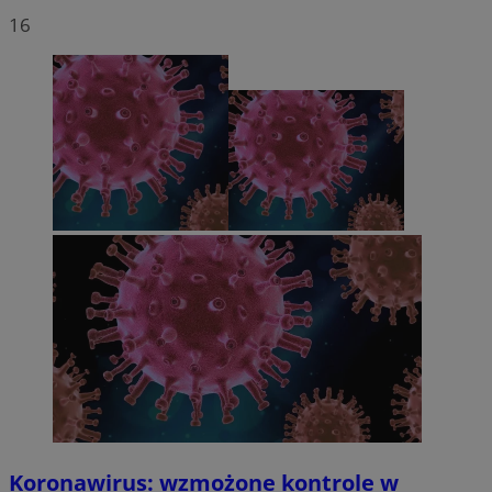
16
Koronawirus: wzmożone kontrole w