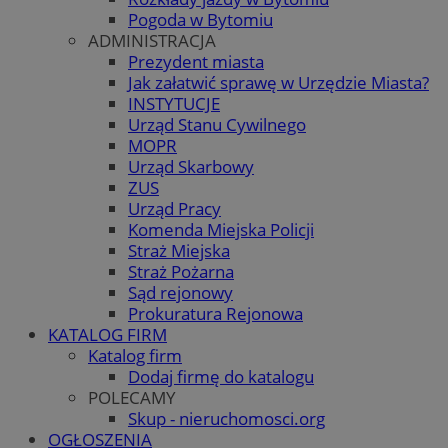
Pogoda w Bytomiu
ADMINISTRACJA
Prezydent miasta
Jak załatwić sprawę w Urzędzie Miasta?
INSTYTUCJE
Urząd Stanu Cywilnego
MOPR
Urząd Skarbowy
ZUS
Urząd Pracy
Komenda Miejska Policji
Straż Miejska
Straż Pożarna
Sąd rejonowy
Prokuratura Rejonowa
KATALOG FIRM
Katalog firm
Dodaj firmę do katalogu
POLECAMY
Skup - nieruchomosci.org
OGŁOSZENIA