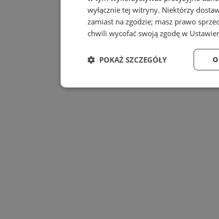
wyłącznie tej witryny. Niektórzy dost
zamiast na zgodzie; masz prawo sprze
chwili wycofać swoją zgodę w
Ustawien
POKAŻ SZCZEGÓŁY
O
Niezbędne
Wydajność
Niezbędne
Wydajność
Niezbędne pliki cookie umożliwiają korzystanie z
zarządzanie kontem. Bez niezbędnych plików cook
Provider
/
Nazwa
Domena