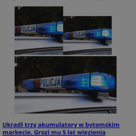
Ukradł trzy akumulatory w bytomskim
markecie. Grozi mu 5 lat więzienia