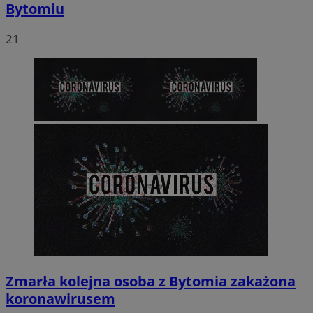
Bytomiu
21
Zmarła kolejna osoba z Bytomia zakażona
koronawirusem