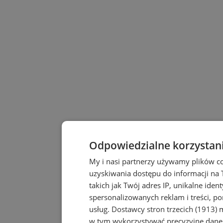
Odpowiedzialne korzystan
My i nasi partnerzy używamy plików c
uzyskiwania dostępu do informacji na
takich jak Twój adres IP, unikalne iden
spersonalizowanych reklam i treści, po
usług.
Dostawcy stron trzecich (1913)
m
w tym wykorzystywać precyzyjne dane 