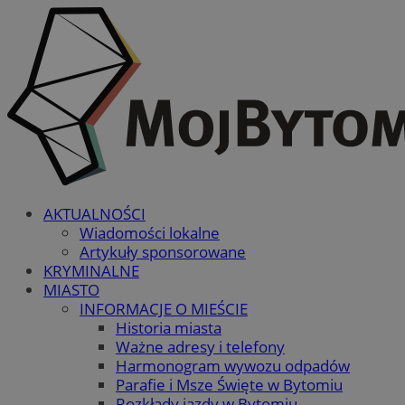
AKTUALNOŚCI
Wiadomości lokalne
Artykuły sponsorowane
KRYMINALNE
MIASTO
INFORMACJE O MIEŚCIE
Historia miasta
Ważne adresy i telefony
Harmonogram wywozu odpadów
Parafie i Msze Święte w Bytomiu
Rozkłady jazdy w Bytomiu