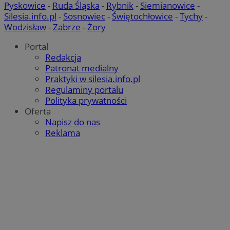
Pyskowice
-
Ruda Śląska
-
Rybnik
-
Siemianowice
-
Silesia.info.pl
-
Sosnowiec
-
Świętochłowice
-
Tychy
-
Wodzisław
-
Zabrze
-
Żory
Portal
Redakcja
Patronat medialny
Praktyki w silesia.info.pl
Regulaminy portalu
Polityka prywatności
Oferta
Napisz do nas
Reklama