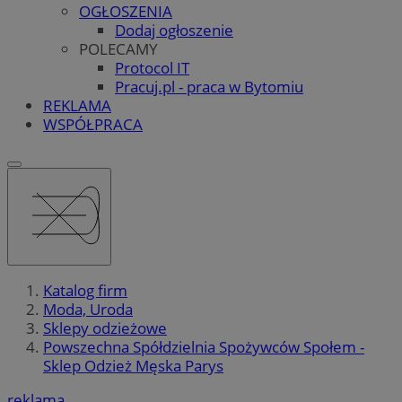
OGŁOSZENIA
Dodaj ogłoszenie
POLECAMY
Protocol IT
Pracuj.pl - praca w Bytomiu
REKLAMA
WSPÓŁPRACA
Katalog firm
Moda, Uroda
Sklepy odzieżowe
Powszechna Spółdzielnia Spożywców Społem -
Sklep Odzież Męska Parys
reklama