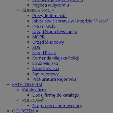
Pogoda w Bytomiu
ADMINISTRACJA
Prezydent miasta
Jak załatwić sprawę w Urzędzie Miasta?
INSTYTUCJE
Urząd Stanu Cywilnego
MOPR
Urząd Skarbowy
ZUS
Urząd Pracy
Komenda Miejska Policji
Straż Miejska
Straż Pożarna
Sąd rejonowy
Prokuratura Rejonowa
KATALOG FIRM
Katalog firm
Dodaj firmę do katalogu
POLECAMY
Skup - nieruchomosci.org
OGŁOSZENIA