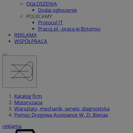
OGŁOSZENIA
Dodaj ogłoszenie
POLECAMY
Protocol IT
Pracuj.pl - praca w Bytomiu
REKLAMA
WSPÓŁPRACA
Katalog firm
Motoryzacja
Warsztaty, mechanik, serwis, diagnostyka
Pomoc Drogowa Assistance W. D. Bienas
reklama