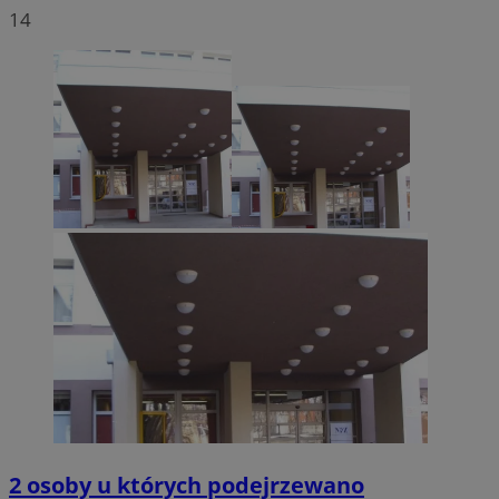
14
2 osoby u których podejrzewano