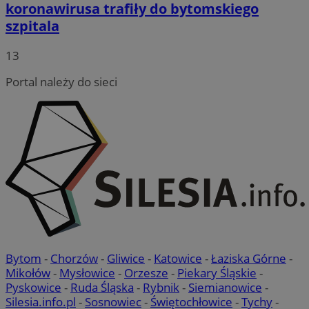
koronawirusa trafiły do bytomskiego
szpitala
13
Portal należy do sieci
Bytom
-
Chorzów
-
Gliwice
-
Katowice
-
Łaziska Górne
-
Mikołów
-
Mysłowice
-
Orzesze
-
Piekary Śląskie
-
Pyskowice
-
Ruda Śląska
-
Rybnik
-
Siemianowice
-
Silesia.info.pl
-
Sosnowiec
-
Świętochłowice
-
Tychy
-