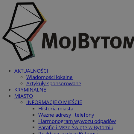
AKTUALNOŚCI
Wiadomości lokalne
Artykuły sponsorowane
KRYMINALNE
MIASTO
INFORMACJE O MIEŚCIE
Historia miasta
Ważne adresy i telefony
Harmonogram wywozu odpadów
Parafie i Msze Święte w Bytomiu
Rozkłady jazdy w Bytomiu