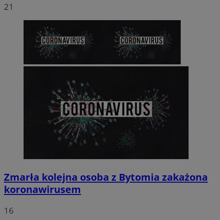
21
Zmarła kolejna osoba z Bytomia zakażona
koronawirusem
16