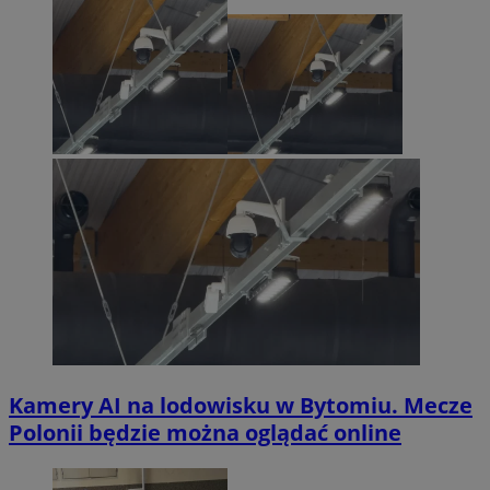
Kamery AI na lodowisku w Bytomiu. Mecze
Polonii będzie można oglądać online