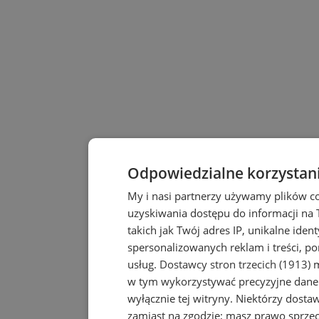
Odpowiedzialne korzystan
My i nasi partnerzy używamy plików c
uzyskiwania dostępu do informacji na
takich jak Twój adres IP, unikalne iden
spersonalizowanych reklam i treści, po
usług.
Dostawcy stron trzecich (1913)
m
w tym wykorzystywać precyzyjne dane 
wyłącznie tej witryny. Niektórzy dost
zamiast na zgodzie; masz prawo sprze