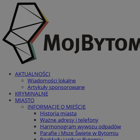
AKTUALNOŚCI
Wiadomości lokalne
Artykuły sponsorowane
KRYMINALNE
MIASTO
INFORMACJE O MIEŚCIE
Historia miasta
Ważne adresy i telefony
Harmonogram wywozu odpadów
Parafie i Msze Święte w Bytomiu
Rozkłady jazdy w Bytomiu