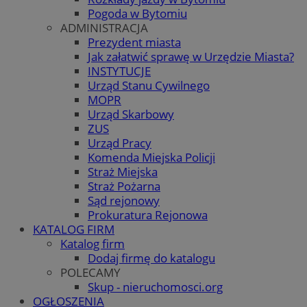
Pogoda w Bytomiu
ADMINISTRACJA
Prezydent miasta
Jak załatwić sprawę w Urzędzie Miasta?
INSTYTUCJE
Urząd Stanu Cywilnego
MOPR
Urząd Skarbowy
ZUS
Urząd Pracy
Komenda Miejska Policji
Straż Miejska
Straż Pożarna
Sąd rejonowy
Prokuratura Rejonowa
KATALOG FIRM
Katalog firm
Dodaj firmę do katalogu
POLECAMY
Skup - nieruchomosci.org
OGŁOSZENIA