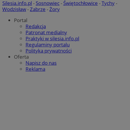
Silesia.info.pl
-
Sosnowiec
-
Świętochłowice
-
Tychy
-
Wodzisław
-
Zabrze
-
Żory
Portal
Redakcja
Patronat medialny
Praktyki w silesia.info.pl
Regulaminy portalu
Polityka prywatności
Oferta
Napisz do nas
Reklama