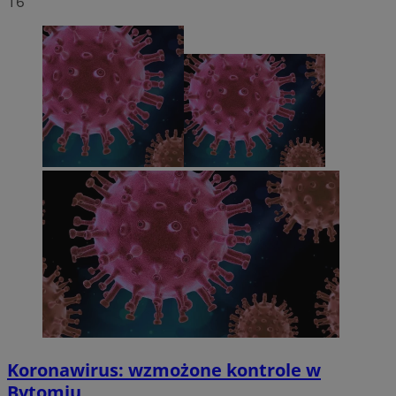
16
Koronawirus: wzmożone kontrole w
Bytomiu