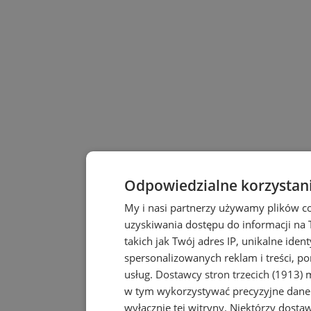
Odpowiedzialne korzystan
My i nasi partnerzy używamy plików c
uzyskiwania dostępu do informacji na
takich jak Twój adres IP, unikalne iden
spersonalizowanych reklam i treści, po
usług.
Dostawcy stron trzecich (1913)
m
w tym wykorzystywać precyzyjne dane 
wyłącznie tej witryny. Niektórzy dost