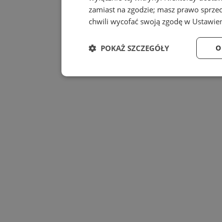
zamiast na zgodzie; masz prawo sprze
chwili wycofać swoją zgodę w
Ustawien
POKAŻ SZCZEGÓŁY
O
Niezbędne
Wydajność
Niezbędne
Wydajność
Niezbędne pliki cookie umożliwiają korzystanie z
zarządzanie kontem. Bez niezbędnych plików cook
Provider
/
Nazwa
Domena
SessID
mojbytom.pl