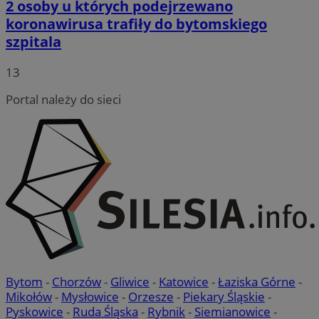
2 osoby u których podejrzewano
koronawirusa trafiły do bytomskiego
szpitala
13
Portal należy do sieci
Bytom
-
Chorzów
-
Gliwice
-
Katowice
-
Łaziska Górne
-
Mikołów
-
Mysłowice
-
Orzesze
-
Piekary Śląskie
-
Pyskowice
-
Ruda Śląska
-
Rybnik
-
Siemianowice
-