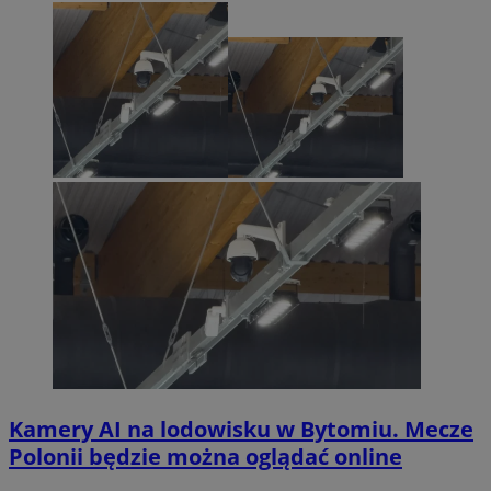
Kamery AI na lodowisku w Bytomiu. Mecze
Polonii będzie można oglądać online