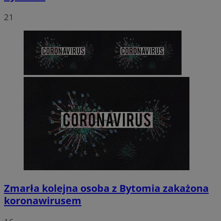
21
Zmarła kolejna osoba z Bytomia zakażona
koronawirusem