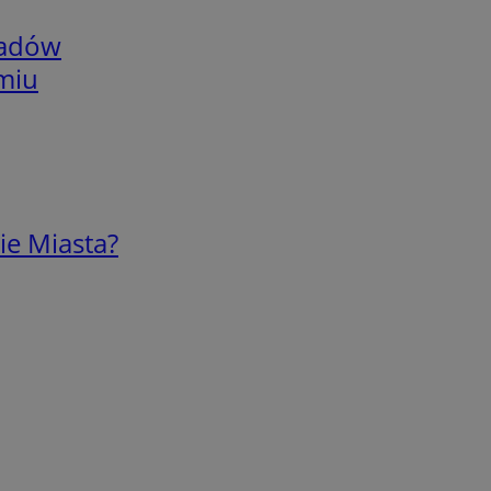
adów
omiu
ie Miasta?