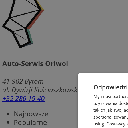
Auto-Serwis Oriwol
41-902
Bytom
Odpowiedzia
ul. Dywizji Kościuszkowskiej 3
+32 286 19 40
My i nasi partne
uzyskiwania dost
takich jak Twój a
Najnowsze
spersonalizowanyc
Popularne
usług.
Dostawcy s