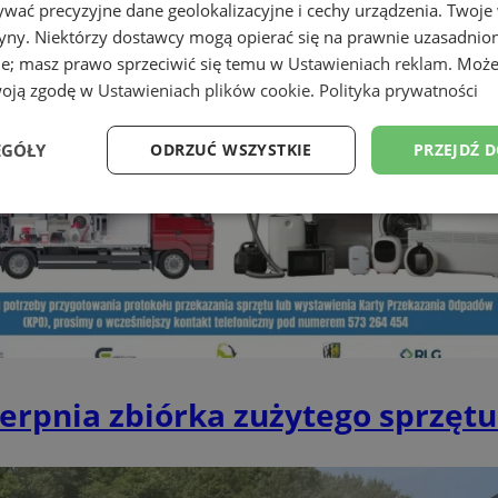
wać precyzyjne dane geolokalizacyjne i cechy urządzenia. Twoje
tryny. Niektórzy dostawcy mogą opierać się na prawnie uzasadnio
ie; masz prawo sprzeciwić się temu w
Ustawieniach reklam
. Może
woją zgodę w
Ustawieniach plików cookie
.
Polityka prywatności
EGÓŁY
ODRZUĆ WSZYSTKIE
PRZEJDŹ 
Wydajność
Targetowanie
Funkcjonalność
Ni
ezbędne
Wydajność
Targetowanie
Funkcjonalność
Niesklasyfikow
ierpnia zbiórka zużytego sprzęt
ie umożliwiają korzystanie z podstawowych funkcji strony internetowej, takich jak log
Bez niezbędnych plików cookie nie można prawidłowo korzystać ze strony internetowe
Provider
/
Okres
Opis
Domena
przechowywania