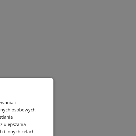
ywania i
danych osobowych,
etlania
az ulepszania
 i innych celach,