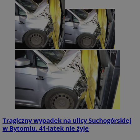
Provider
/
Okres
Nazwa
Domena
przechowywania
SessID
mojbytom.pl
1 rok
QeSessID
mojbytom.pl
1 rok
MvSessID
mojbytom.pl
1 rok
VISITOR_PRIVACY_METADATA
5 miesięcy 4
YouTube
tygodnie
.youtube.com
Tragiczny wypadek na ulicy Suchogórskiej
w Bytomiu. 41-latek nie żyje