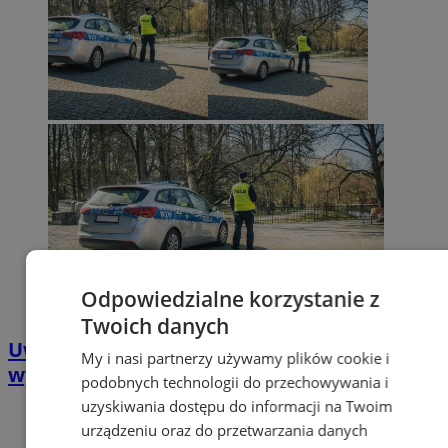
Odpowiedzialne korzystanie z
Twoich danych
Uwaga, oszuści w akcji! Mandaty to próba
My i nasi partnerzy używamy plików cookie i
wyłudzenia pieniędzy
podobnych technologii do przechowywania i
uzyskiwania dostępu do informacji na Twoim
urządzeniu oraz do przetwarzania danych