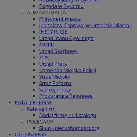
Pogoda w Bytomiu
ADMINISTRACJA
Prezydent miasta
Jak załatwić sprawę w Urzędzie Miasta?
INSTYTUCJE
Urząd Stanu Cywilnego
MOPR
Urząd Skarbowy
ZUS
Urząd Pracy
Komenda Miejska Policji
Straż Miejska
Straż Pożarna
Sąd rejonowy
Prokuratura Rejonowa
KATALOG FIRM
Katalog firm
Dodaj firmę do katalogu
POLECAMY
Skup - nieruchomosci.org
OGŁOSZENIA