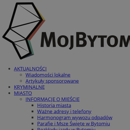
AKTUALNOŚCI
Wiadomości lokalne
Artykuły sponsorowane
KRYMINALNE
MIASTO
INFORMACJE O MIEŚCIE
Historia miasta
Ważne adresy i telefony
Harmonogram wywozu odpadów
Parafie i Msze Święte w Bytomiu
Rozkłady jazdy w Bytomiu