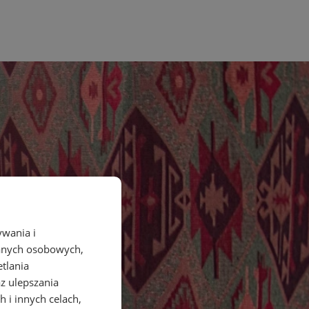
ywania i
danych osobowych,
etlania
az ulepszania
 i innych celach,