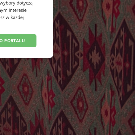
 wybory dotyczą
nym interesie
sz w każdej
DO PORTALU
esklasyfikowane
ane
owanie użytkownika i
j.