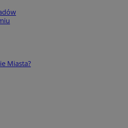
adów
omiu
ie Miasta?