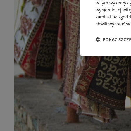
w tym wykorzysty
wyłącznie tej wi
zamiast na zgodz
chwili wycofać s
POKAŻ SZCZ
Niezbędne
Ni
Niezbędne pliki cook
zarządzanie kontem. 
Nazwa