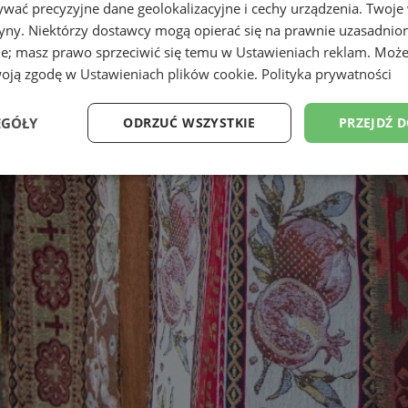
wać precyzyjne dane geolokalizacyjne i cechy urządzenia. Twoje
tryny. Niektórzy dostawcy mogą opierać się na prawnie uzasadnio
ie; masz prawo sprzeciwić się temu w
Ustawieniach reklam
. Może
woją zgodę w
Ustawieniach plików cookie
.
Polityka prywatności
EGÓŁY
ODRZUĆ WSZYSTKIE
PRZEJDŹ 
Wydajność
Targetowanie
Funkcjonalność
Ni
ezbędne
Wydajność
Targetowanie
Funkcjonalność
Niesklasyfikow
ie umożliwiają korzystanie z podstawowych funkcji strony internetowej, takich jak log
Bez niezbędnych plików cookie nie można prawidłowo korzystać ze strony internetowe
Provider
/
Okres
Opis
Domena
przechowywania