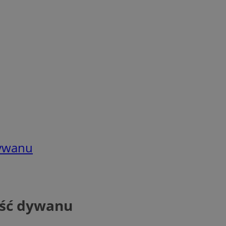
dywanu
ość dywanu