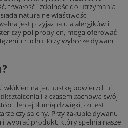
ść, trwałość i zdolność do utrzymania
nętrznej przez
oubleclick i zawiera
k końcowy korzysta
posiada naturalne właściwości
y, które
 zaangażowania
odwiedzeniem tej
na jest przyjazna dla alergików i
wą, pomagając
izować wydajność
iester czy polipropylen, mogą oferować
ażaniem funkcji i
rolować, które
erakcji
yświetlane
atężeniu ruchu. Przy wyborze dywanu
ternetowej w celu
 etapowych,
cjonalności strony
ego użytkownika
y do śledzenia i
 którego używamy do
at interakcji
j do wewnętrznej
u?
 internetowej w
rzez firmę
e Analytics - co
kownika. Można to
ywanej usługi
firmy Microsoft.
ć włókien na jednostkę powierzchni.
 rozróżniania
ę w wielu różnych
ie losowo
ie użytkowników.
odkształcenia i z czasem zachowa swój
nta. Jest on
rynie i służy do
 jaki sposób
h, sesji i kampanii
 i lepiej tłumią dźwięki, co jest
ernetowej, oraz
wy mógł zobaczyć
ygodnie
arze czy salony. Przy zakupie dywanu
waniem Microsoft
owywania informacji
e, aby śledzić
i wybrać produkt, który spełnia nasze
dów stron w jedną
 z YouTube
ślić, czy