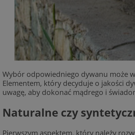
SessID
QeSessID
MvSessID
VISITOR_PRIVACY_
CookieScriptConse
Wybór odpowiedniego dywanu może wpły
Elementem, który decyduje o jakości dy
uwagę, aby dokonać mądrego i świadom
Nazwa
Naturalne czy syntetyc
Nazwa
ustat_X0xfqtibku3
Nazwa
openstat_njalceuxw
_clsk
__gads
ustat_geX0nbp6rXf
Pierwszym aspektem, który należy rozwa