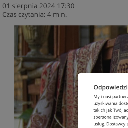
01 sierpnia 2024 17:30
Czas czytania: 4 min.
Odpowiedzia
My i nasi partne
uzyskiwania dost
takich jak Twój a
spersonalizowanyc
usług.
Dostawcy s