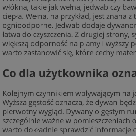
openstat_7lvv2pj2f
włókna, takie jak wełna, jedwab czy baw
FCCDCF
IDE
ustat_mtdvkXhXi15
ciepła. Wełna, na przykład, jest znana z
ustat_4kmuedXpn
__eoi
ognioodporne. Jedwab dodaje dywanom l
ustat_9cqy0z1rXbb
łatwa do czyszczenia. Z drugiej strony, 
__Secure-
ustat_1dtrlafysd6c
ROLLOUT_TOKEN
_clck
większą odporność na plamy i wyższy p
ustat_i73X2erXxzt
warto zastanowić się, które cechy mater
ustat_xb0w4bmX0c
__gpi
SM
ustat_gp2je732q8z
Co dla użytkownika ozn
ustat_b5edczww77
MUID
ustat_vul69yjwn41
_ga
ustat_1Xgp7t6wbtr
Kolejnym czynnikiem wpływającym na jak
ustat_Xr6e69X7acd
Wyższa gęstość oznacza, że dywan będzi
ANONCHK
ustat_ta0sug6gbt11
pierwotny wygląd. Dywany o gęstym runie
__Secure-YNID
szczególnie ważne w pomieszczeniach o 
_clsk
openstat_frdle466
VISITOR_INFO1_LIV
warto dokładnie sprawdzić informacje o
ustat_7ievw06x3dw