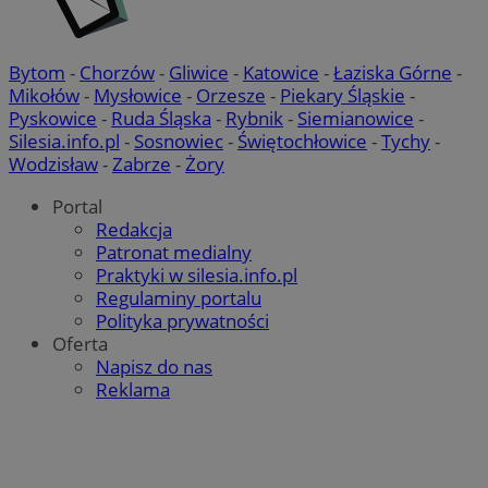
Bytom
-
Chorzów
-
Gliwice
-
Katowice
-
Łaziska Górne
-
Mikołów
-
Mysłowice
-
Orzesze
-
Piekary Śląskie
-
Pyskowice
-
Ruda Śląska
-
Rybnik
-
Siemianowice
-
Silesia.info.pl
-
Sosnowiec
-
Świętochłowice
-
Tychy
-
Wodzisław
-
Zabrze
-
Żory
Portal
Redakcja
Patronat medialny
Praktyki w silesia.info.pl
Regulaminy portalu
Polityka prywatności
Oferta
Napisz do nas
Reklama