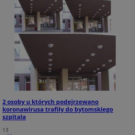
2 osoby u których podejrzewano
koronawirusa trafiły do bytomskiego
szpitala
13