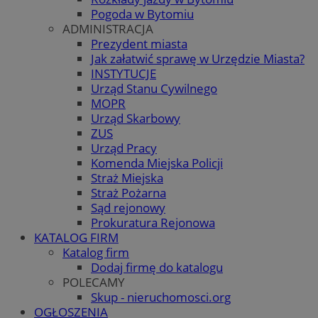
Pogoda w Bytomiu
ADMINISTRACJA
Prezydent miasta
Jak załatwić sprawę w Urzędzie Miasta?
INSTYTUCJE
Urząd Stanu Cywilnego
MOPR
Urząd Skarbowy
ZUS
Urząd Pracy
Komenda Miejska Policji
Straż Miejska
Straż Pożarna
Sąd rejonowy
Prokuratura Rejonowa
KATALOG FIRM
Katalog firm
Dodaj firmę do katalogu
POLECAMY
Skup - nieruchomosci.org
OGŁOSZENIA