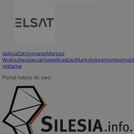
policja
Zatrzymanie
Mariusz
Wołosz
bezpieczeństwo
Kradzież
Narkotyki
remont
pomoc
reklama
Portal należy do sieci