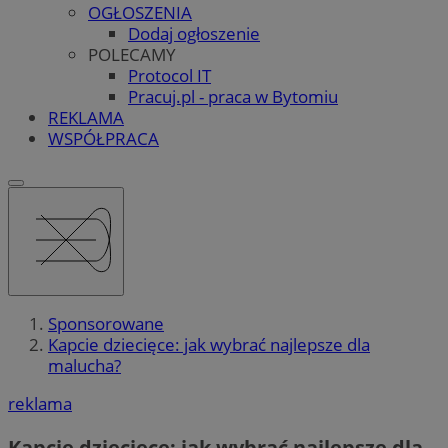
OGŁOSZENIA
Dodaj ogłoszenie
POLECAMY
Protocol IT
Pracuj.pl - praca w Bytomiu
REKLAMA
WSPÓŁPRACA
Sponsorowane
Kapcie dziecięce: jak wybrać najlepsze dla
malucha?
reklama
Kapcie dziecięce: jak wybrać najlepsze dla