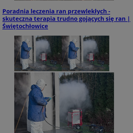
Poradnia leczenia ran przewlekłych -
skuteczna terapia trudno gojących się ran |
Świętochłowice