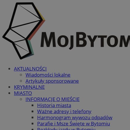
AKTUALNOŚCI
Wiadomości lokalne
Artykuły sponsorowane
KRYMINALNE
MIASTO
INFORMACJE O MIEŚCIE
Historia miasta
Ważne adresy i telefony
Harmonogram wywozu odpadów
Parafie i Msze Święte w Bytomiu
Rozkłady jazdy w Bytomiu