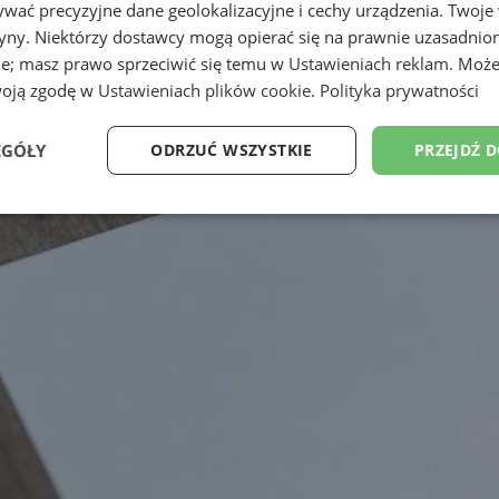
wać precyzyjne dane geolokalizacyjne i cechy urządzenia. Twoje
tryny. Niektórzy dostawcy mogą opierać się na prawnie uzasadnio
ie; masz prawo sprzeciwić się temu w
Ustawieniach reklam
. Może
woją zgodę w
Ustawieniach plików cookie
.
Polityka prywatności
EGÓŁY
ODRZUĆ WSZYSTKIE
PRZEJDŹ 
Wydajność
Targetowanie
Funkcjonalność
Ni
ezbędne
Wydajność
Targetowanie
Funkcjonalność
Niesklasyfikow
ie umożliwiają korzystanie z podstawowych funkcji strony internetowej, takich jak log
Bez niezbędnych plików cookie nie można prawidłowo korzystać ze strony internetowe
Provider
/
Okres
Opis
Domena
przechowywania