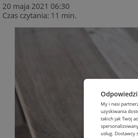
20 maja 2021 06:30
Czas czytania: 11 min.
Odpowiedzia
My i nasi partne
uzyskiwania dost
takich jak Twój a
spersonalizowanyc
usług.
Dostawcy s