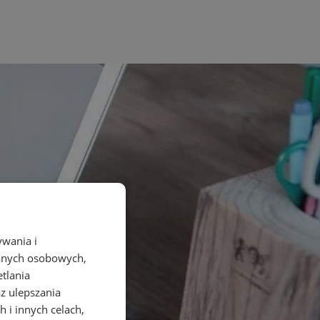
ywania i
danych osobowych,
etlania
az ulepszania
 i innych celach,