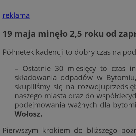
openstat_7lvv2pj2f
FCCDCF
IDE
ustat_mtdvkXhXi15
reklama
ustat_4kmuedXpn
__eoi
ustat_9cqy0z1rXbb
19 maja minęło 2,5 roku od zap
__Secure-
ustat_1dtrlafysd6c
ROLLOUT_TOKEN
_clck
ustat_i73X2erXxzt
Półmetek kadencji to dobry czas na pod
ustat_xb0w4bmX0c
__gpi
SM
ustat_gp2je732q8z
– Ostatnie 30 miesięcy to czas i
ustat_b5edczww77
składowania odpadów w Bytomiu, 
MUID
ustat_vul69yjwn41
_ga
skupiliśmy się na rozwojuprzedsię
ustat_1Xgp7t6wbtr
naszego miasta oraz do współdecyd
ustat_Xr6e69X7acd
podejmowania ważnych dla bytomia
ANONCHK
ustat_ta0sug6gbt11
Wołosz.
__Secure-YNID
_clsk
openstat_frdle466
VISITOR_INFO1_LIV
Pierwszym krokiem do bliższego pozn
ustat_7ievw06x3dw