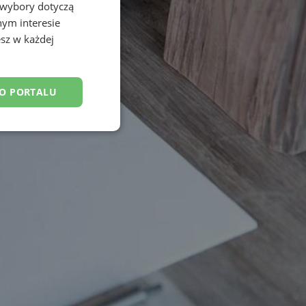
 wybory dotyczą
nym interesie
sz w każdej
DO PORTALU
esklasyfikowane
ane
owanie użytkownika i
j.