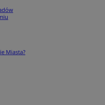
adów
omiu
ie Miasta?