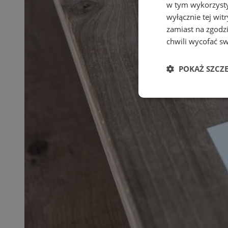
w tym wykorzysty
wyłącznie tej wi
zamiast na zgodz
chwili wycofać s
POKAŻ SZCZ
Niezbędne
Ni
Niezbędne pliki cook
zarządzanie kontem. 
Nazwa