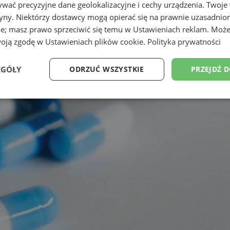
wać precyzyjne dane geolokalizacyjne i cechy urządzenia. Twoje
tryny. Niektórzy dostawcy mogą opierać się na prawnie uzasadnio
ie; masz prawo sprzeciwić się temu w
Ustawieniach reklam
. Może
woją zgodę w
Ustawieniach plików cookie
.
Polityka prywatności
EGÓŁY
ODRZUĆ WSZYSTKIE
PRZEJDŹ 
Wydajność
Targetowanie
Funkcjonalność
Ni
ezbędne
Wydajność
Targetowanie
Funkcjonalność
Niesklasyfikow
ie umożliwiają korzystanie z podstawowych funkcji strony internetowej, takich jak log
Bez niezbędnych plików cookie nie można prawidłowo korzystać ze strony internetowe
Provider
/
Okres
Opis
Domena
przechowywania