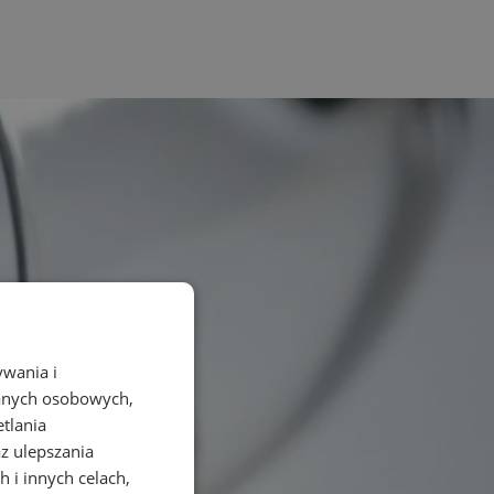
ywania i
danych osobowych,
etlania
az ulepszania
 i innych celach,