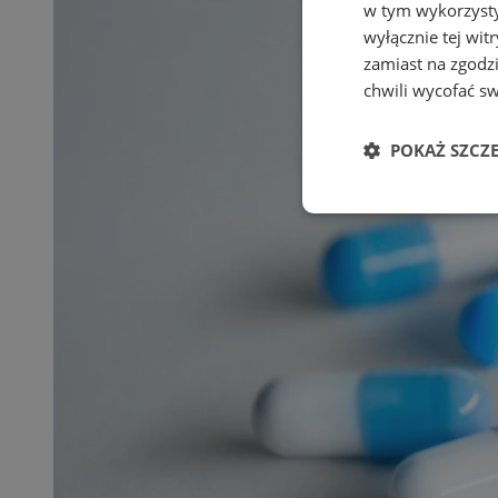
w tym wykorzysty
wyłącznie tej wi
zamiast na zgodz
chwili wycofać s
POKAŻ SZCZ
Niezbędne
Ni
Niezbędne pliki cook
zarządzanie kontem. 
Nazwa