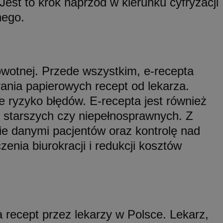
est to krok naprzód w kierunku cyfryzacji
zenia w różnych
odwiedzeniem tej
nego.
erakcji
bleClick for
ternetowej w celu
yświetlanie reklam w
cjonalności strony
e, aby śledzić
 zaangażowania
 z YouTube
wą, pomagając
ślić, czy
owotnej. Przede wszystkim, e-recepta
izować wydajność
tarej wersji
ania papierowych recept od lekarza.
waniem Microsoft
be w celu śledzenia
e ryzyko błędów. E-recepta jest również
owywania informacji
dów stron w jedną
ób starszych czy niepełnosprawnych. Z
serii produktów
ie rzeczywistym od
ie danymi pacjentów oraz kontrolę nad
y do śledzenia i
at interakcji
 internetowej w
nia biurokracji i redukcji kosztów
ażaniem funkcji i
rolować, które
yświetlane
waniem Microsoft
 etapowych,
owywania informacji
ego użytkownika
dów stron w jedną
alytics do
 recept przez lekarzy w Polsce. Lekarz,
e Analytics - co