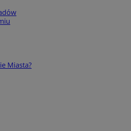
adów
omiu
ie Miasta?