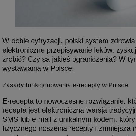
SessID
QeSessID
MvSessID
VISITOR_PRIVACY_
W dobie cyfryzacji, polski system zdrowi
elektroniczne przepisywanie leków, zysku
zrobić? Czy są jakieś ograniczenia? W ty
wystawiania w Polsce.
CookieScriptConse
Zasady funkcjonowania e-recepty w Polsce
E-recepta to nowoczesne rozwiązanie, któ
Nazwa
recepta jest elektroniczną wersją tradycy
Nazwa
ustat_geX0nbp6rXf
Nazwa
SMS lub e-mail z unikalnym kodem, który
ustat_vul69yjwn41
OAID
IDE
fizycznego noszenia recepty i zmniejsza 
ustat_xb0w4bmX0c