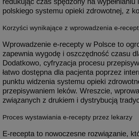
redukując czas spędzony na wypełnianiu i
ustat_gp2je732q8z
polskiego systemu opieki zdrowotnej, z k
openstat_njalceuxw
_clck
__gads
ustat_b5edczww77
Korzyści wynikające z wprowadzenia e-recept
openstat_frdle466
VISITOR_INFO1_LIV
__eoi
ustat_i73X2erXxzt
Wprowadzenie e-recepty w Polsce to ogro
openstat_gid
zapewnia wygodę i oszczędność czasu dla
ustat_mtdvkXhXi15
_clsk
YSC
Dodatkowo, cyfryzacja procesu przepisywa
WMF-Uniq
łatwo dostępna dla pacjenta poprzez inter
_fbp
openstat_7lvv2pj2f
punktu widzenia systemu opieki zdrowotne
__gpi
przepisywaniem leków. Wreszcie, wprowadz
__Secure-
ROLLOUT_TOKEN
związanych z drukiem i dystrybucją tradyc
_clsk
Proces wystawiania e-recepty przez lekarzy
_ga_NMTLDBQYTE
E-recepta to nowoczesne rozwiązanie, któ
_ga