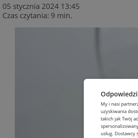
05 stycznia 2024 13:45
Czas czytania: 9 min.
Odpowiedzia
My i nasi partne
uzyskiwania dost
takich jak Twój a
spersonalizowanyc
usług.
Dostawcy s