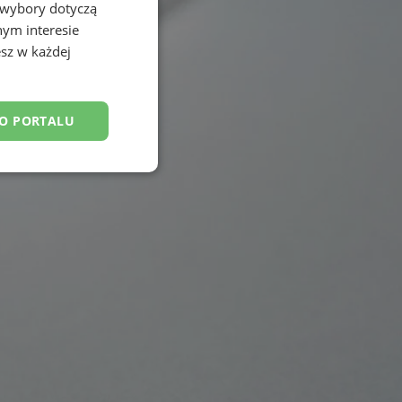
 wybory dotyczą
nym interesie
sz w każdej
DO PORTALU
esklasyfikowane
ane
owanie użytkownika i
j.