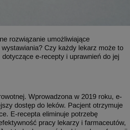
ator sesji.
ator sesji.
ator sesji.
cje o zgodzie
h dotyczących
sne rozwiązanie umożliwiające
tryny. Rejestruje
ci i ustawień
ej wystawiania? Czy każdy lekarz może to
ie w kolejnych
nie musi ponownie
 zwiększa wygodę i
 dotyczące e-recepty i uprawnień do jej
ych.
usługę Cookie-
rencji dotyczących
est to konieczne,
działał poprawnie.
zdrowotnej. Wprowadzona w 2019 roku, e-
wywania
Opis
iejszy dostęp do leków. Pacjent otrzymuje
e. E-recepta eliminuje potrzebę
OpenX dla
ne określone
oubleclick i zawiera
 efektywność pracy lekarzy i farmaceutów,
nia skuteczności, a
k końcowy korzysta
k cookie
y, które