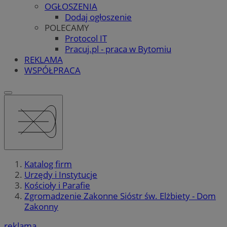
OGŁOSZENIA
Dodaj ogłoszenie
POLECAMY
Protocol IT
Pracuj.pl - praca w Bytomiu
REKLAMA
WSPÓŁPRACA
Katalog firm
Urzędy i Instytucje
Kościoły i Parafie
Zgromadzenie Zakonne Sióstr św. Elżbiety - Dom
Zakonny
reklama