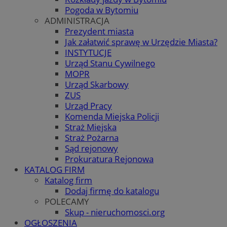
Pogoda w Bytomiu
ADMINISTRACJA
Prezydent miasta
Jak załatwić sprawę w Urzędzie Miasta?
INSTYTUCJE
Urząd Stanu Cywilnego
MOPR
Urząd Skarbowy
ZUS
Urząd Pracy
Komenda Miejska Policji
Straż Miejska
Straż Pożarna
Sąd rejonowy
Prokuratura Rejonowa
KATALOG FIRM
Katalog firm
Dodaj firmę do katalogu
POLECAMY
Skup - nieruchomosci.org
OGŁOSZENIA