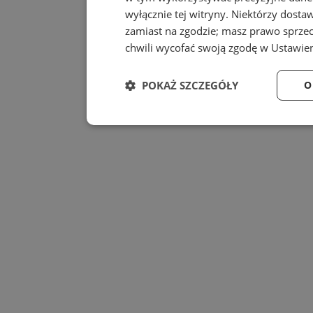
wyłącznie tej witryny. Niektórzy dost
zamiast na zgodzie; masz prawo sprze
chwili wycofać swoją zgodę w
Ustawien
POKAŻ SZCZEGÓŁY
O
Niezbędne
Wydajność
Niezbędne
Wydajność
Niezbędne pliki cookie umożliwiają korzystanie z
zarządzanie kontem. Bez niezbędnych plików cook
Provider
/
Nazwa
Domena