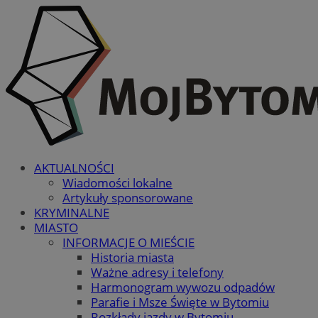
AKTUALNOŚCI
Wiadomości lokalne
Artykuły sponsorowane
KRYMINALNE
MIASTO
INFORMACJE O MIEŚCIE
Historia miasta
Ważne adresy i telefony
Harmonogram wywozu odpadów
Parafie i Msze Święte w Bytomiu
Rozkłady jazdy w Bytomiu