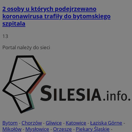
2 osoby u których podejrzewano
koronawirusa trafiły do bytomskiego
szpitala
13
Portal należy do sieci
Bytom
-
Chorzów
-
Gliwice
-
Katowice
-
Łaziska Górne
-
Mikołów
-
Mysłowice
-
Orzesze
-
Piekary Śląskie
-