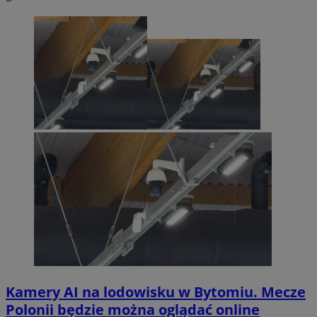
Kamery AI na lodowisku w Bytomiu. Mecze
Polonii będzie można oglądać online