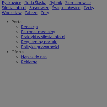
Pyskowice
-
Ruda Śląska
-
Rybnik
-
Siemianowice
-
Silesia.info.pl
-
Sosnowiec
-
Świętochłowice
-
Tychy
-
Wodzisław
-
Zabrze
-
Żory
Portal
Redakcja
Patronat medialny
Praktyki w silesia.info.pl
Regulaminy portalu
Polityka prywatności
Oferta
Napisz do nas
Reklama