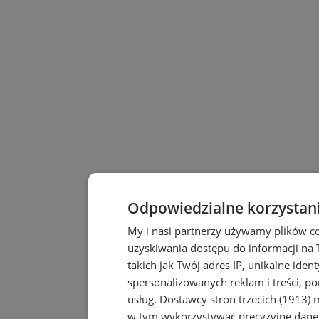
Odpowiedzialne korzystan
My i nasi partnerzy używamy plików c
uzyskiwania dostępu do informacji na
takich jak Twój adres IP, unikalne iden
spersonalizowanych reklam i treści, po
usług.
Dostawcy stron trzecich (1913)
m
w tym wykorzystywać precyzyjne dane 