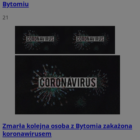
Bytomiu
21
Zmarła kolejna osoba z Bytomia zakażona
koronawirusem