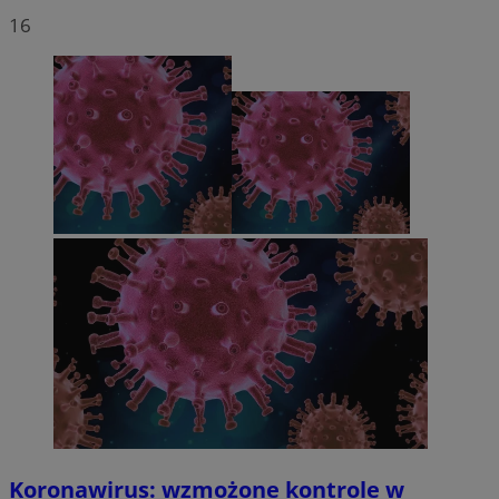
16
Koronawirus: wzmożone kontrole w