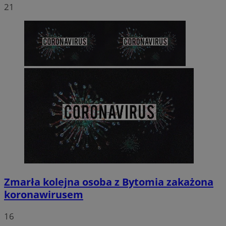
21
Zmarła kolejna osoba z Bytomia zakażona
koronawirusem
16