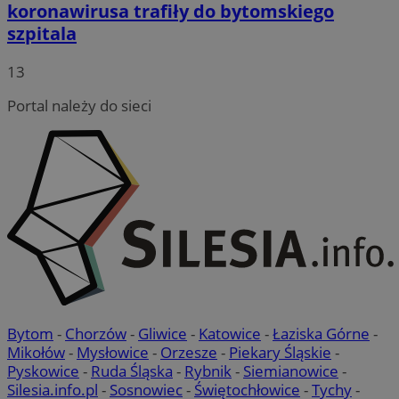
koronawirusa trafiły do bytomskiego
szpitala
13
Portal należy do sieci
Bytom
-
Chorzów
-
Gliwice
-
Katowice
-
Łaziska Górne
-
Mikołów
-
Mysłowice
-
Orzesze
-
Piekary Śląskie
-
Pyskowice
-
Ruda Śląska
-
Rybnik
-
Siemianowice
-
Silesia.info.pl
-
Sosnowiec
-
Świętochłowice
-
Tychy
-