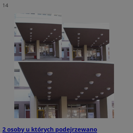
14
2 osoby u których podejrzewano