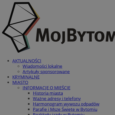
AKTUALNOŚCI
Wiadomości lokalne
Artykuły sponsorowane
KRYMINALNE
MIASTO
INFORMACJE O MIEŚCIE
Historia miasta
Ważne adresy i telefony
Harmonogram wywozu odpadów
Parafie i Msze Święte w Bytomiu
Rozkłady jazdy w Bytomiu