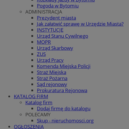
Pogoda w Bytomiu
ADMINISTRACJA
Prezydent miasta
Jak załatwić sprawę w Urzędzie Miasta?
INSTYTUCJE
Urząd Stanu Cywilnego
MOPR
Urząd Skarbowy
ZUS
Urząd Pracy
Komenda Miejska Policji
Straż Miejska
Straż Pożarna
Sąd rejonowy
Prokuratura Rejonowa
KATALOG FIRM
Katalog firm
Dodaj firmę do katalogu
POLECAMY
Skup - nieruchomosci.org
OGŁOSZENIA