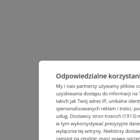
Odpowiedzialne korzystan
My i nasi partnerzy używamy plików c
uzyskiwania dostępu do informacji na
takich jak Twój adres IP, unikalne iden
spersonalizowanych reklam i treści, po
usług.
Dostawcy stron trzecich (1913)
m
w tym wykorzystywać precyzyjne dane 
wyłącznie tej witryny. Niektórzy dost
zamiast na zgodzie; masz prawo sprze