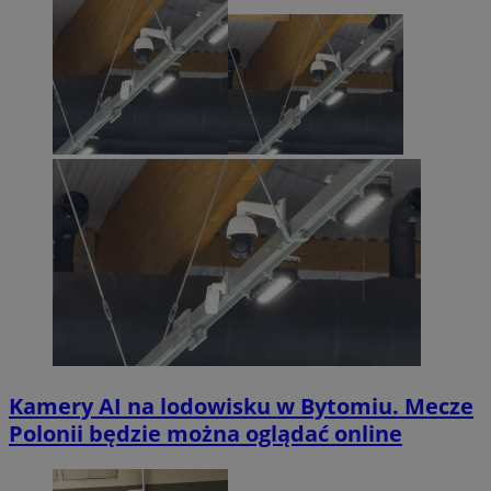
Kamery AI na lodowisku w Bytomiu. Mecze
Polonii będzie można oglądać online