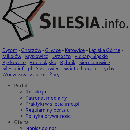
Bytom
-
Chorzów
-
Gliwice
-
Katowice
-
Łaziska Górne
-
Mikołów
-
Mysłowice
-
Orzesze
-
Piekary Śląskie
-
Pyskowice
-
Ruda Śląska
-
Rybnik
-
Siemianowice
-
Silesia.info.pl
-
Sosnowiec
-
Świętochłowice
-
Tychy
-
Wodzisław
-
Zabrze
-
Żory
Portal
Redakcja
Patronat medialny
Praktyki w silesia.info.pl
Regulaminy portalu
Polityka prywatności
Oferta
Napisz do nas