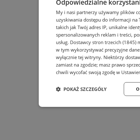
Odpowiedzialne korzystan
My i nasi partnerzy używamy plików c
uzyskiwania dostępu do informacji na
takich jak Twój adres IP, unikalne iden
spersonalizowanych reklam i treści, po
usług.
Dostawcy stron trzecich (1845)
m
w tym wykorzystywać precyzyjne dane 
wyłącznie tej witryny. Niektórzy dost
zamiast na zgodzie; masz prawo sprze
chwili wycofać swoją zgodę w
Ustawien
POKAŻ SZCZEGÓŁY
O
Niezbędne
Wydajność