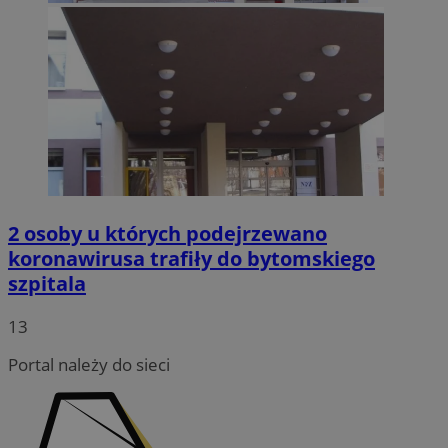
2 osoby u których podejrzewano
koronawirusa trafiły do bytomskiego
szpitala
13
Portal należy do sieci