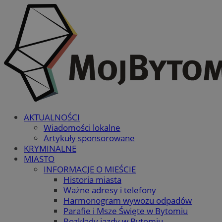
AKTUALNOŚCI
Wiadomości lokalne
Artykuły sponsorowane
KRYMINALNE
MIASTO
INFORMACJE O MIEŚCIE
Historia miasta
Ważne adresy i telefony
Harmonogram wywozu odpadów
Parafie i Msze Święte w Bytomiu
Rozkłady jazdy w Bytomiu