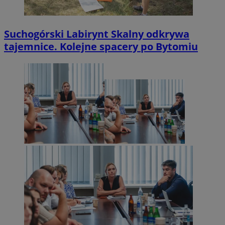
Suchogórski Labirynt Skalny odkrywa
tajemnice. Kolejne spacery po Bytomiu