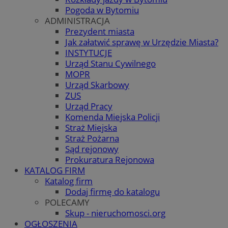
Pogoda w Bytomiu
ADMINISTRACJA
Prezydent miasta
Jak załatwić sprawę w Urzędzie Miasta?
INSTYTUCJE
Urząd Stanu Cywilnego
MOPR
Urząd Skarbowy
ZUS
Urząd Pracy
Komenda Miejska Policji
Straż Miejska
Straż Pożarna
Sąd rejonowy
Prokuratura Rejonowa
KATALOG FIRM
Katalog firm
Dodaj firmę do katalogu
POLECAMY
Skup - nieruchomosci.org
OGŁOSZENIA