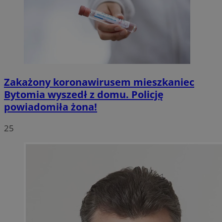
Zakażony koronawirusem mieszkaniec
Bytomia wyszedł z domu. Policję
powiadomiła żona!
25