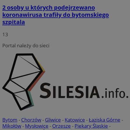
2 osoby u których podejrzewano
koronawirusa trafiły do bytomskiego
szpitala
13
Portal należy do sieci
Bytom
-
Chorzów
-
Gliwice
-
Katowice
-
Łaziska Górne
-
Mikołów
-
Mysłowice
-
Orzesze
-
Piekary Śląskie
-