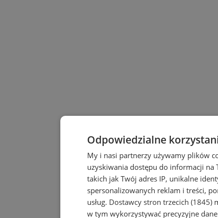
Odpowiedzialne korzystan
My i nasi partnerzy używamy plików c
uzyskiwania dostępu do informacji na
takich jak Twój adres IP, unikalne iden
spersonalizowanych reklam i treści, po
usług.
Dostawcy stron trzecich (1845)
m
w tym wykorzystywać precyzyjne dane 