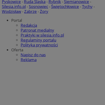
Pyskowice
-
Ruda Śląska
-
Rybnik
-
Siemianowice
-
Silesia.info.pl
-
Sosnowiec
-
Świętochłowice
-
Tychy
-
Wodzisław
-
Zabrze
-
Żory
Portal
Redakcja
Patronat medialny
Praktyki w silesia.info.pl
Regulaminy portalu
Polityka prywatności
Oferta
Napisz do nas
Reklama