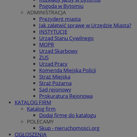
Pogoda w Bytomiu
ADMINISTRACJA
Prezydent miasta
Jak załatwić sprawę w Urzędzie Miasta?
INSTYTUCJE
Urząd Stanu Cywilnego
MOPR
Urząd Skarbowy
ZUS
Urząd Pracy
Komenda Miejska Policji
Straż Miejska
Straż Pożarna
Sąd rejonowy
Prokuratura Rejonowa
KATALOG FIRM
Katalog firm
Dodaj firmę do katalogu
POLECAMY
Skup - nieruchomosci.org
OGŁOSZENIA