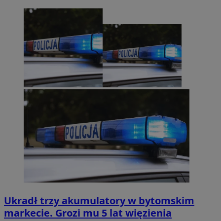
Ukradł trzy akumulatory w bytomskim
markecie. Grozi mu 5 lat więzienia