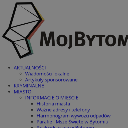
AKTUALNOŚCI
Wiadomości lokalne
Artykuły sponsorowane
KRYMINALNE
MIASTO
INFORMACJE O MIEŚCIE
Historia miasta
Ważne adresy i telefony
Harmonogram wywozu odpadów
Parafie i Msze Święte w Bytomiu
Rozkłady jazdy w Bytomiu