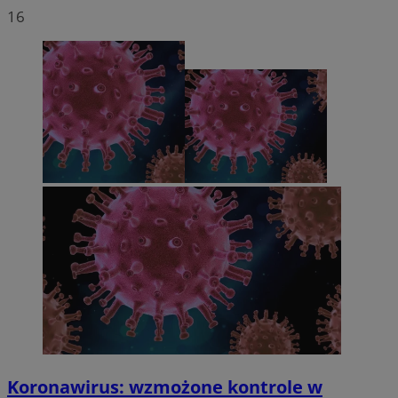
16
Koronawirus: wzmożone kontrole w