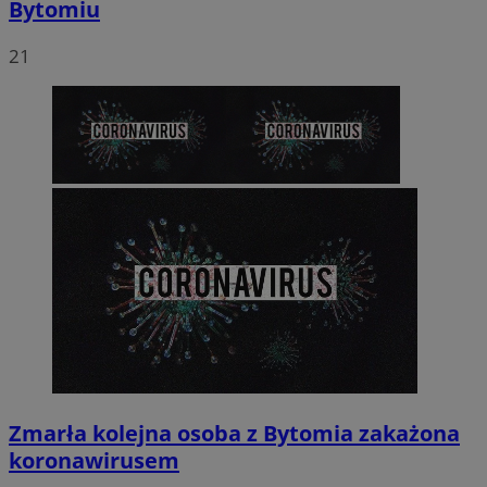
Bytomiu
21
Zmarła kolejna osoba z Bytomia zakażona
koronawirusem