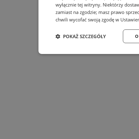
wyłącznie tej witryny. Niektórzy dost
zamiast na zgodzie; masz prawo sprze
chwili wycofać swoją zgodę w
Ustawien
POKAŻ SZCZEGÓŁY
O
Niezbędne
Wydajność
Niezbędne
Wydajność
Niezbędne pliki cookie umożliwiają korzystanie z
zarządzanie kontem. Bez niezbędnych plików cook
Provider
/
Nazwa
Domena
SessID
mojbytom.pl