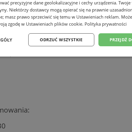
ieści się w Bytomiu – Suchej Górze przy ul
wać precyzyjne dane geolokalizacyjne i cechy urządzenia. Twoje
tryny. Niektórzy dostawcy mogą opierać się na prawnie uzasadnio
ie; masz prawo sprzeciwić się temu w
Ustawieniach reklam
. Może
woją zgodę w
Ustawieniach plików cookie
.
Polityka prywatności
EGÓŁY
ODRZUĆ WSZYSTKIE
PRZEJDŹ 
5:00, 17:00
Wydajność
Targetowanie
Funkcjonalność
Ni
ezbędne
Wydajność
Targetowanie
Funkcjonalność
Niesklasyfikow
jmowania:
ie umożliwiają korzystanie z podstawowych funkcji strony internetowej, takich jak log
Bez niezbędnych plików cookie nie można prawidłowo korzystać ze strony internetowe
30
Provider
/
Okres
Opis
Domena
przechowywania