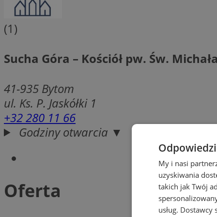
(1)
Sucha Góra – Kościół pw. Św. Michał
41-935
Bytom
ul. Ks. P. Jaskółki 1
+32 280 11 66
Godziny otwarcia ▼
Odpowiedzia
My i nasi partne
uzyskiwania dost
Oferta
takich jak Twój a
spersonalizowanyc
usług.
Dostawcy s