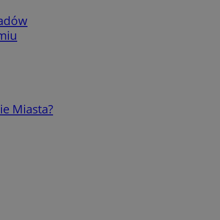
adów
omiu
ie Miasta?