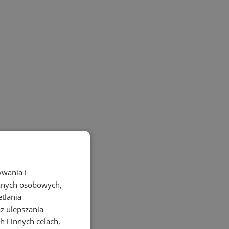
ywania i
danych osobowych,
etlania
az ulepszania
 i innych celach,