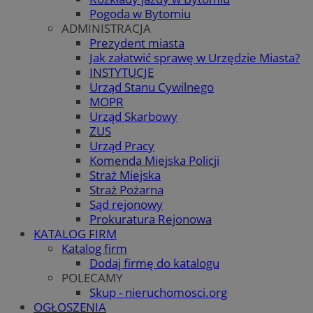
Pogoda w Bytomiu
ADMINISTRACJA
Prezydent miasta
Jak załatwić sprawę w Urzędzie Miasta?
INSTYTUCJE
Urząd Stanu Cywilnego
MOPR
Urząd Skarbowy
ZUS
Urząd Pracy
Komenda Miejska Policji
Straż Miejska
Straż Pożarna
Sąd rejonowy
Prokuratura Rejonowa
KATALOG FIRM
Katalog firm
Dodaj firmę do katalogu
POLECAMY
Skup - nieruchomosci.org
OGŁOSZENIA