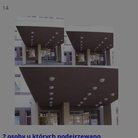
14
2 osoby u których podejrzewano