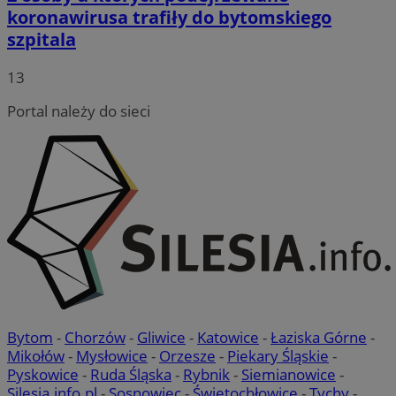
koronawirusa trafiły do bytomskiego
szpitala
13
Portal należy do sieci
Bytom
-
Chorzów
-
Gliwice
-
Katowice
-
Łaziska Górne
-
Mikołów
-
Mysłowice
-
Orzesze
-
Piekary Śląskie
-
Pyskowice
-
Ruda Śląska
-
Rybnik
-
Siemianowice
-
Silesia.info.pl
-
Sosnowiec
-
Świętochłowice
-
Tychy
-