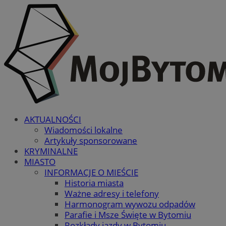
AKTUALNOŚCI
Wiadomości lokalne
Artykuły sponsorowane
KRYMINALNE
MIASTO
INFORMACJE O MIEŚCIE
Historia miasta
Ważne adresy i telefony
Harmonogram wywozu odpadów
Parafie i Msze Święte w Bytomiu
Rozkłady jazdy w Bytomiu