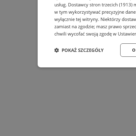
usług.
Dostawcy stron trzecich (1913)
m
w tym wykorzystywać precyzyjne dane 
wyłącznie tej witryny. Niektórzy dost
zamiast na zgodzie; masz prawo sprze
chwili wycofać swoją zgodę w
Ustawien
POKAŻ SZCZEGÓŁY
O
Niezbędne
Wydajność
Niezbędne
Wydajność
Niezbędne pliki cookie umożliwiają korzystanie z
zarządzanie kontem. Bez niezbędnych plików cook