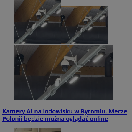
Kamery AI na lodowisku w Bytomiu. Mecze
Polonii będzie można oglądać online