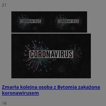
21
Zmarła kolejna osoba z Bytomia zakażona
koronawirusem
16