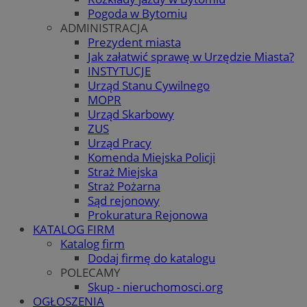
Pogoda w Bytomiu
ADMINISTRACJA
Prezydent miasta
Jak załatwić sprawę w Urzędzie Miasta?
INSTYTUCJE
Urząd Stanu Cywilnego
MOPR
Urząd Skarbowy
ZUS
Urząd Pracy
Komenda Miejska Policji
Straż Miejska
Straż Pożarna
Sąd rejonowy
Prokuratura Rejonowa
KATALOG FIRM
Katalog firm
Dodaj firmę do katalogu
POLECAMY
Skup - nieruchomosci.org
OGŁOSZENIA