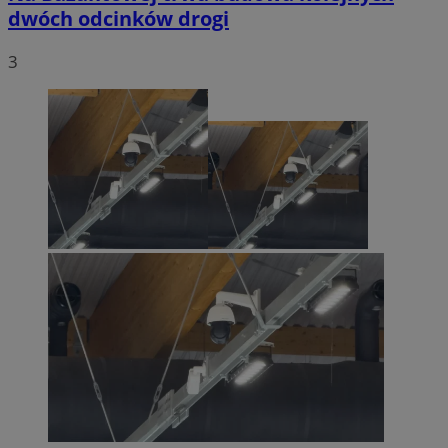
dwóch odcinków drogi
3