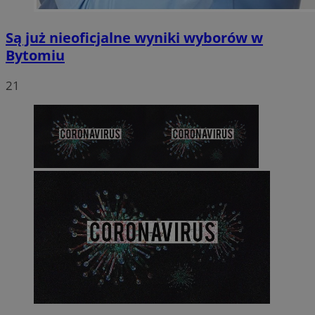
Są już nieoficjalne wyniki wyborów w
Bytomiu
21