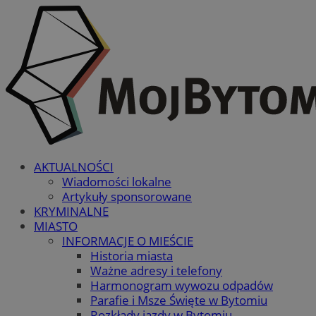
AKTUALNOŚCI
Wiadomości lokalne
Artykuły sponsorowane
KRYMINALNE
MIASTO
INFORMACJE O MIEŚCIE
Historia miasta
Ważne adresy i telefony
Harmonogram wywozu odpadów
Parafie i Msze Święte w Bytomiu
Rozkłady jazdy w Bytomiu