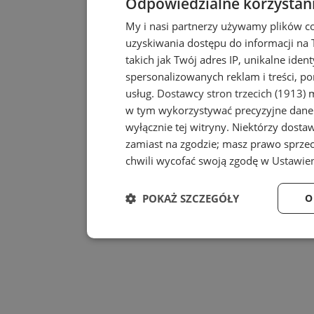
Odpowiedzialne korzystan
My i nasi partnerzy używamy plików c
uzyskiwania dostępu do informacji na
takich jak Twój adres IP, unikalne iden
spersonalizowanych reklam i treści, po
usług.
Dostawcy stron trzecich (1913)
m
w tym wykorzystywać precyzyjne dane 
wyłącznie tej witryny. Niektórzy dost
zamiast na zgodzie; masz prawo sprze
chwili wycofać swoją zgodę w
Ustawien
POKAŻ SZCZEGÓŁY
O
Niezbędne
Wydajność