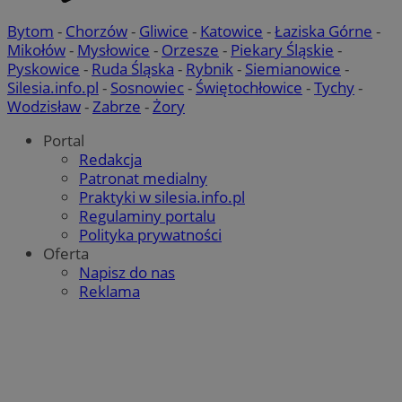
Bytom
-
Chorzów
-
Gliwice
-
Katowice
-
Łaziska Górne
-
Mikołów
-
Mysłowice
-
Orzesze
-
Piekary Śląskie
-
Pyskowice
-
Ruda Śląska
-
Rybnik
-
Siemianowice
-
Silesia.info.pl
-
Sosnowiec
-
Świętochłowice
-
Tychy
-
Wodzisław
-
Zabrze
-
Żory
Portal
Redakcja
Patronat medialny
Praktyki w silesia.info.pl
Regulaminy portalu
Polityka prywatności
Oferta
Napisz do nas
Reklama