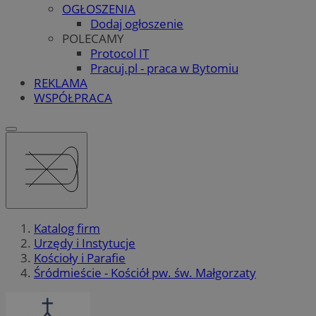
OGŁOSZENIA
Dodaj ogłoszenie
POLECAMY
Protocol IT
Pracuj.pl - praca w Bytomiu
REKLAMA
WSPÓŁPRACA
Katalog firm
Urzędy i Instytucje
Kościoły i Parafie
Śródmieście - Kościół pw. św. Małgorzaty