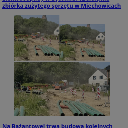
zbiórka zużytego sprzętu w Miechowicach
Na Bażantowej trwa budowa kolejnych