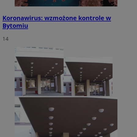
Koronawirus: wzmożone kontrole w
Bytomiu
14