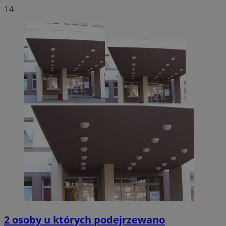
14
2 osoby u których podejrzewano