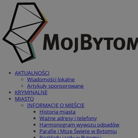
AKTUALNOŚCI
Wiadomości lokalne
Artykuły sponsorowane
KRYMINALNE
MIASTO
INFORMACJE O MIEŚCIE
Historia miasta
Ważne adresy i telefony
Harmonogram wywozu odpadów
Parafie i Msze Święte w Bytomiu
Rozkłady jazdy w Bytomiu