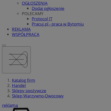
OGŁOSZENIA
Dodaj ogłoszenie
POLECAMY
Protocol IT
Pracuj.pl - praca w Bytomiu
REKLAMA
WSPÓŁPRACA
Katalog firm
Handel
Sklepy spożywcze
Sklep Warzywno-Owocowy
reklama