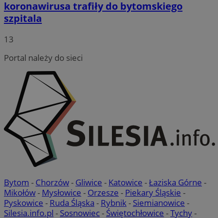
koronawirusa trafiły do bytomskiego
szpitala
13
Portal należy do sieci
Bytom
-
Chorzów
-
Gliwice
-
Katowice
-
Łaziska Górne
-
Mikołów
-
Mysłowice
-
Orzesze
-
Piekary Śląskie
-
Pyskowice
-
Ruda Śląska
-
Rybnik
-
Siemianowice
-
Silesia.info.pl
-
Sosnowiec
-
Świętochłowice
-
Tychy
-