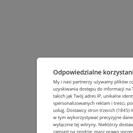
Odpowiedzialne korzystan
My i nasi partnerzy używamy plików c
uzyskiwania dostępu do informacji na
takich jak Twój adres IP, unikalne iden
spersonalizowanych reklam i treści, po
usług.
Dostawcy stron trzecich (1845)
m
w tym wykorzystywać precyzyjne dane 
wyłącznie tej witryny. Niektórzy dost
zamiast na zgodzie; masz prawo sprze