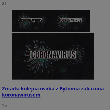
21
Zmarła kolejna osoba z Bytomia zakażona
koronawirusem
16