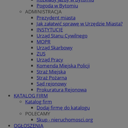
Pogoda w Bytomiu
ADMINISTRACJA
Prezydent miasta
Jak załatwić sprawę w Urzędzie Miasta?
INSTYTUCJE
Urząd Stanu Cywilnego
MOPR
Urząd Skarbowy
ZUS
Urząd Pracy
Komenda Miejska Policji
Straż Miejska
Straż Pożarna
Sąd rejonowy
Prokuratura Rejonowa
KATALOG FIRM
Katalog firm
Dodaj firmę do katalogu
POLECAMY
Skup - nieruchomosci.org
OGŁOSZENIA