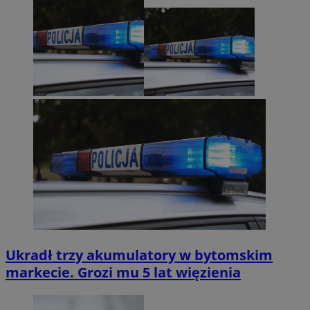
Ukradł trzy akumulatory w bytomskim
markecie. Grozi mu 5 lat więzienia