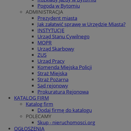
Pogoda w Bytomiu
ADMINISTRACJA
Prezydent miasta
Jak załatwić sprawę w Urzędzie Miasta?
INSTYTUCJE
Urząd Stanu Cywilnego
MOPR
Urząd Skarbowy
ZUS
Urząd Pracy
Komenda Miejska Policji
Straż Miejska
Straż Pożarna
Sąd rejonowy
Prokuratura Rejonowa
KATALOG FIRM
Katalog firm
Dodaj firmę do katalogu
POLECAMY
Skup - nieruchomosci.org
OGŁOSZENIA