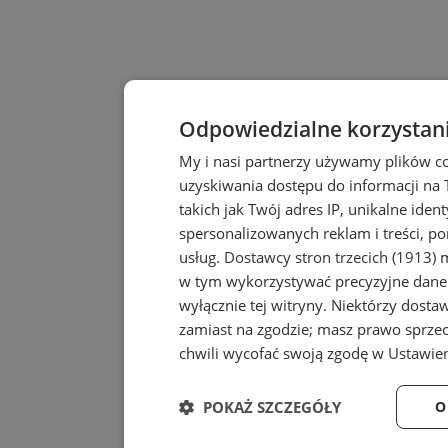
Odpowiedzialne korzystan
My i nasi partnerzy używamy plików c
uzyskiwania dostępu do informacji na
takich jak Twój adres IP, unikalne iden
spersonalizowanych reklam i treści, po
usług.
Dostawcy stron trzecich (1913)
m
w tym wykorzystywać precyzyjne dane 
wyłącznie tej witryny. Niektórzy dost
zamiast na zgodzie; masz prawo sprze
chwili wycofać swoją zgodę w
Ustawien
POKAŻ SZCZEGÓŁY
O