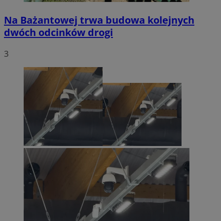
Na Bażantowej trwa budowa kolejnych
dwóch odcinków drogi
3