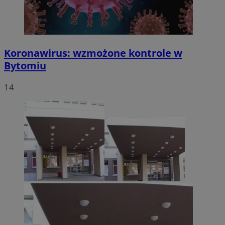
Koronawirus: wzmożone kontrole w
Bytomiu
14