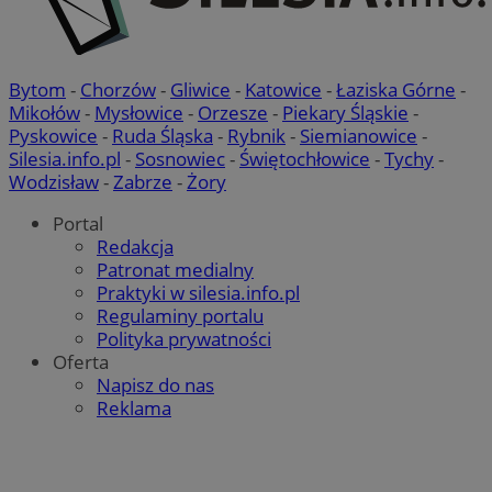
Bytom
-
Chorzów
-
Gliwice
-
Katowice
-
Łaziska Górne
-
Mikołów
-
Mysłowice
-
Orzesze
-
Piekary Śląskie
-
Pyskowice
-
Ruda Śląska
-
Rybnik
-
Siemianowice
-
Silesia.info.pl
-
Sosnowiec
-
Świętochłowice
-
Tychy
-
Wodzisław
-
Zabrze
-
Żory
Portal
Redakcja
Patronat medialny
Praktyki w silesia.info.pl
Regulaminy portalu
Polityka prywatności
Oferta
Napisz do nas
Reklama