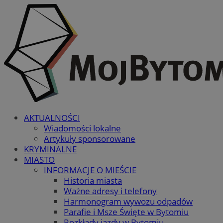
AKTUALNOŚCI
Wiadomości lokalne
Artykuły sponsorowane
KRYMINALNE
MIASTO
INFORMACJE O MIEŚCIE
Historia miasta
Ważne adresy i telefony
Harmonogram wywozu odpadów
Parafie i Msze Święte w Bytomiu
Rozkłady jazdy w Bytomiu