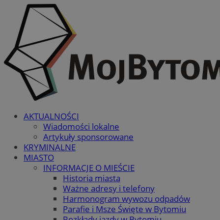
AKTUALNOŚCI
Wiadomości lokalne
Artykuły sponsorowane
KRYMINALNE
MIASTO
INFORMACJE O MIEŚCIE
Historia miasta
Ważne adresy i telefony
Harmonogram wywozu odpadów
Parafie i Msze Święte w Bytomiu
Rozkłady jazdy w Bytomiu