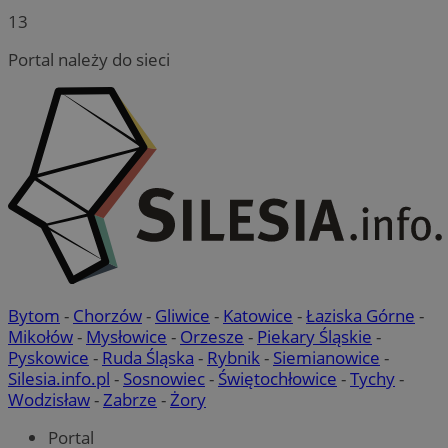
13
Portal należy do sieci
Bytom
-
Chorzów
-
Gliwice
-
Katowice
-
Łaziska Górne
-
Mikołów
-
Mysłowice
-
Orzesze
-
Piekary Śląskie
-
Pyskowice
-
Ruda Śląska
-
Rybnik
-
Siemianowice
-
Silesia.info.pl
-
Sosnowiec
-
Świętochłowice
-
Tychy
-
Wodzisław
-
Zabrze
-
Żory
Portal