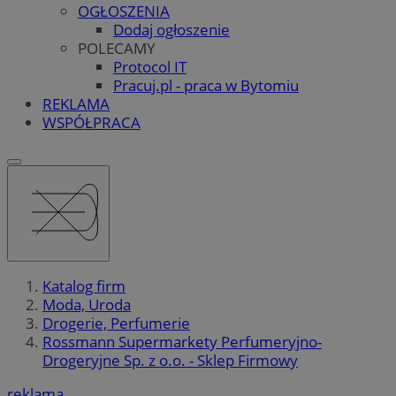
OGŁOSZENIA
Dodaj ogłoszenie
POLECAMY
Protocol IT
Pracuj.pl - praca w Bytomiu
REKLAMA
WSPÓŁPRACA
Katalog firm
Moda, Uroda
Drogerie, Perfumerie
Rossmann Supermarkety Perfumeryjno-
Drogeryjne Sp. z o.o. - Sklep Firmowy
reklama