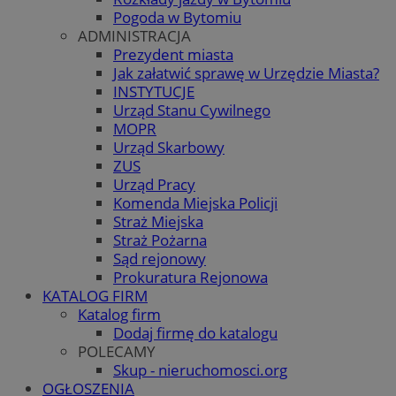
Pogoda w Bytomiu
ADMINISTRACJA
Prezydent miasta
Jak załatwić sprawę w Urzędzie Miasta?
INSTYTUCJE
Urząd Stanu Cywilnego
MOPR
Urząd Skarbowy
ZUS
Urząd Pracy
Komenda Miejska Policji
Straż Miejska
Straż Pożarna
Sąd rejonowy
Prokuratura Rejonowa
KATALOG FIRM
Katalog firm
Dodaj firmę do katalogu
POLECAMY
Skup - nieruchomosci.org
OGŁOSZENIA