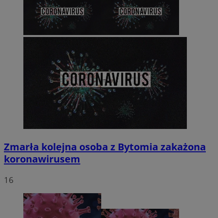
Zmarła kolejna osoba z Bytomia zakażona
koronawirusem
16