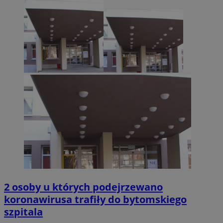
2 osoby u których podejrzewano
koronawirusa trafiły do bytomskiego
szpitala