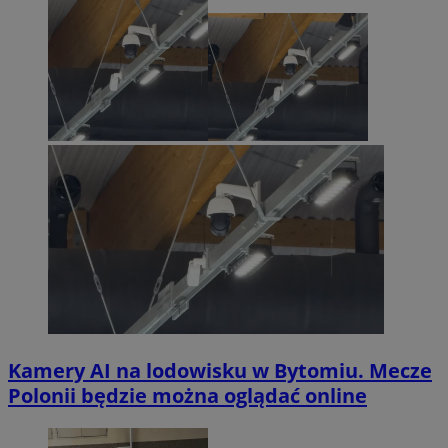
Kamery AI na lodowisku w Bytomiu. Mecze
Polonii będzie można oglądać online