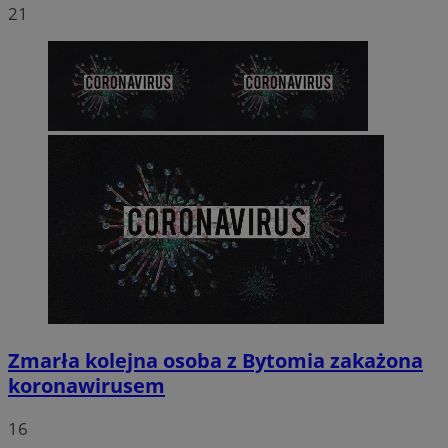
21
Zmarła kolejna osoba z Bytomia zakażona
koronawirusem
16