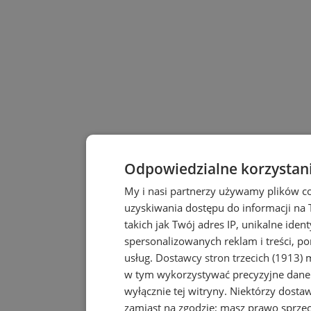
Odpowiedzialne korzystan
My i nasi partnerzy używamy plików c
uzyskiwania dostępu do informacji na
takich jak Twój adres IP, unikalne iden
spersonalizowanych reklam i treści, po
usług.
Dostawcy stron trzecich (1913)
m
w tym wykorzystywać precyzyjne dane 
wyłącznie tej witryny. Niektórzy dost
zamiast na zgodzie; masz prawo sprze