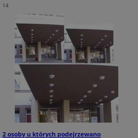
14
2 osoby u których podejrzewano