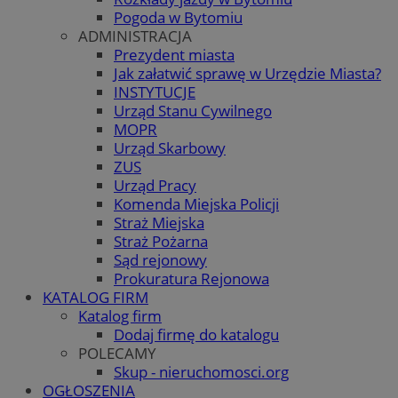
Pogoda w Bytomiu
ADMINISTRACJA
Prezydent miasta
Jak załatwić sprawę w Urzędzie Miasta?
INSTYTUCJE
Urząd Stanu Cywilnego
MOPR
Urząd Skarbowy
ZUS
Urząd Pracy
Komenda Miejska Policji
Straż Miejska
Straż Pożarna
Sąd rejonowy
Prokuratura Rejonowa
KATALOG FIRM
Katalog firm
Dodaj firmę do katalogu
POLECAMY
Skup - nieruchomosci.org
OGŁOSZENIA