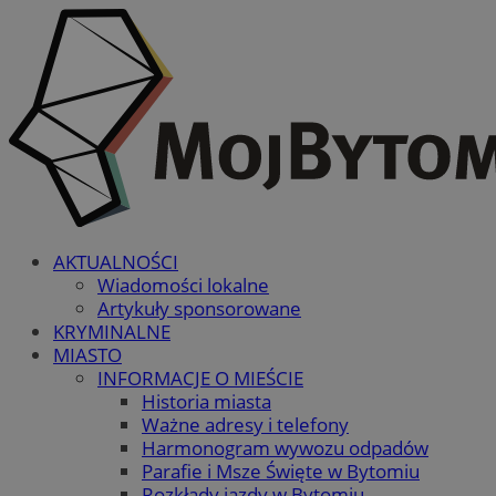
AKTUALNOŚCI
Wiadomości lokalne
Artykuły sponsorowane
KRYMINALNE
MIASTO
INFORMACJE O MIEŚCIE
Historia miasta
Ważne adresy i telefony
Harmonogram wywozu odpadów
Parafie i Msze Święte w Bytomiu
Rozkłady jazdy w Bytomiu