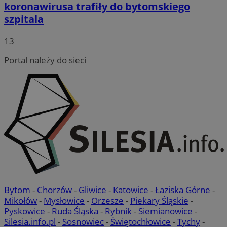
koronawirusa trafiły do bytomskiego
szpitala
13
Portal należy do sieci
Bytom
-
Chorzów
-
Gliwice
-
Katowice
-
Łaziska Górne
-
Mikołów
-
Mysłowice
-
Orzesze
-
Piekary Śląskie
-
Pyskowice
-
Ruda Śląska
-
Rybnik
-
Siemianowice
-
Silesia.info.pl
-
Sosnowiec
-
Świętochłowice
-
Tychy
-