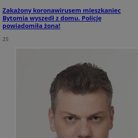
Zakażony koronawirusem mieszkaniec
Bytomia wyszedł z domu. Policję
powiadomiła żona!
25