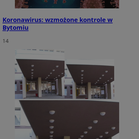
Koronawirus: wzmożone kontrole w
Bytomiu
14