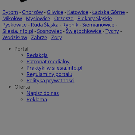
Bytom
-
Chorzów
-
Gliwice
-
Katowice
-
Łaziska Górne
-
Mikołów
-
Mysłowice
-
Orzesze
-
Piekary Śląskie
-
Pyskowice
-
Ruda Śląska
-
Rybnik
-
Siemianowice
-
Silesia.info.pl
-
Sosnowiec
-
Świętochłowice
-
Tychy
-
Wodzisław
-
Zabrze
-
Żory
Portal
Redakcja
Patronat medialny
Praktyki w silesia.info.pl
Regulaminy portalu
Polityka prywatności
Oferta
Napisz do nas
Reklama