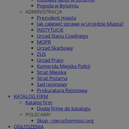
Pogoda w Bytomiu
ADMINISTRACJA
Prezydent miasta
Jak załatwić sprawę w Urzędzie Miasta?
INSTYTUCJE
Urząd Stanu Cywilnego
MOPR
Urząd Skarbowy
ZUS
Urząd Pracy
Komenda Miejska Policji
Straż Miejska
Straż Pożarna
Sąd rejonowy
Prokuratura Rejonowa
KATALOG FIRM
Katalog firm
Dodaj firmę do katalogu
POLECAMY
Skup - nieruchomosci.org
OGŁOSZENIA