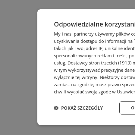
Odpowiedzialne korzystan
My i nasi partnerzy używamy plików c
uzyskiwania dostępu do informacji na
takich jak Twój adres IP, unikalne iden
spersonalizowanych reklam i treści, po
usług.
Dostawcy stron trzecich (1913)
m
w tym wykorzystywać precyzyjne dane 
wyłącznie tej witryny. Niektórzy dost
zamiast na zgodzie; masz prawo sprze
chwili wycofać swoją zgodę w
Ustawien
POKAŻ SZCZEGÓŁY
O
Niezbędne
Wydajność