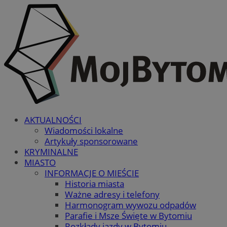
AKTUALNOŚCI
Wiadomości lokalne
Artykuły sponsorowane
KRYMINALNE
MIASTO
INFORMACJE O MIEŚCIE
Historia miasta
Ważne adresy i telefony
Harmonogram wywozu odpadów
Parafie i Msze Święte w Bytomiu
Rozkłady jazdy w Bytomiu