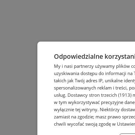
Odpowiedzialne korzystan
My i nasi partnerzy używamy plików c
uzyskiwania dostępu do informacji na
takich jak Twój adres IP, unikalne iden
spersonalizowanych reklam i treści, po
usług.
Dostawcy stron trzecich (1913)
m
w tym wykorzystywać precyzyjne dane 
wyłącznie tej witryny. Niektórzy dost
zamiast na zgodzie; masz prawo sprze
chwili wycofać swoją zgodę w
Ustawien