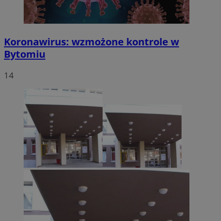
Koronawirus: wzmożone kontrole w
Bytomiu
14