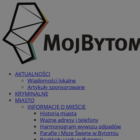
AKTUALNOŚCI
Wiadomości lokalne
Artykuły sponsorowane
KRYMINALNE
MIASTO
INFORMACJE O MIEŚCIE
Historia miasta
Ważne adresy i telefony
Harmonogram wywozu odpadów
Parafie i Msze Święte w Bytomiu
Rozkłady jazdy w Bytomiu