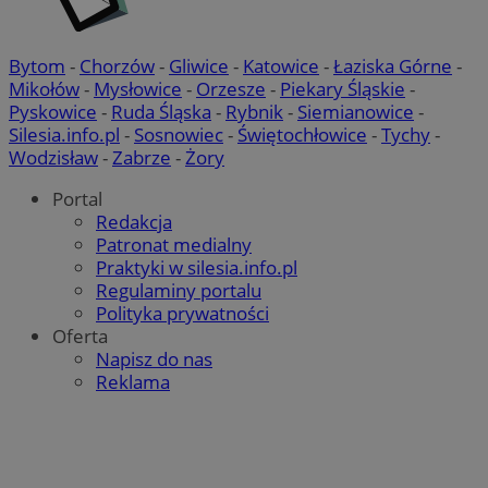
Bytom
-
Chorzów
-
Gliwice
-
Katowice
-
Łaziska Górne
-
Mikołów
-
Mysłowice
-
Orzesze
-
Piekary Śląskie
-
Pyskowice
-
Ruda Śląska
-
Rybnik
-
Siemianowice
-
Silesia.info.pl
-
Sosnowiec
-
Świętochłowice
-
Tychy
-
Wodzisław
-
Zabrze
-
Żory
Portal
Redakcja
Patronat medialny
Praktyki w silesia.info.pl
Regulaminy portalu
Polityka prywatności
Oferta
Napisz do nas
Reklama