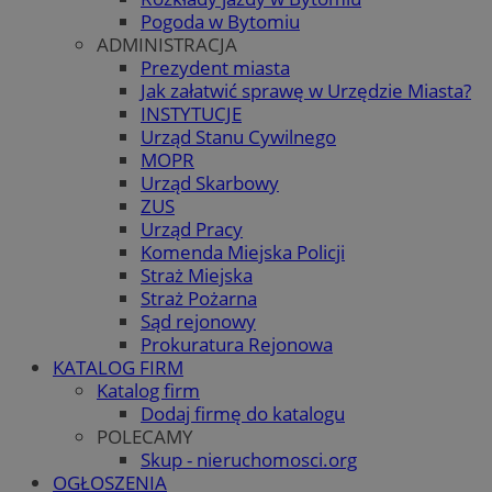
Pogoda w Bytomiu
ADMINISTRACJA
Prezydent miasta
Jak załatwić sprawę w Urzędzie Miasta?
INSTYTUCJE
Urząd Stanu Cywilnego
MOPR
Urząd Skarbowy
ZUS
Urząd Pracy
Komenda Miejska Policji
Straż Miejska
Straż Pożarna
Sąd rejonowy
Prokuratura Rejonowa
KATALOG FIRM
Katalog firm
Dodaj firmę do katalogu
POLECAMY
Skup - nieruchomosci.org
OGŁOSZENIA