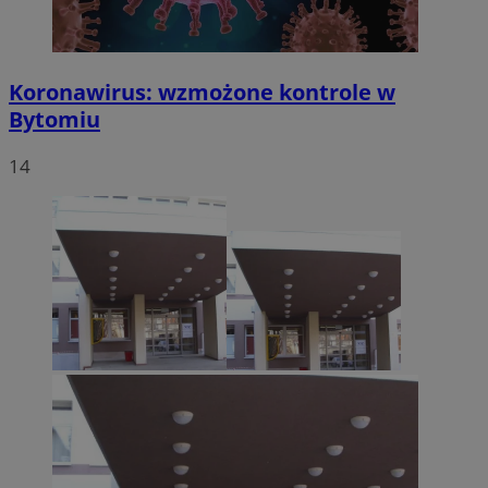
Koronawirus: wzmożone kontrole w
Bytomiu
14