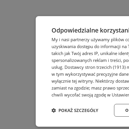
Odpowiedzialne korzystan
My i nasi partnerzy używamy plików c
uzyskiwania dostępu do informacji na
takich jak Twój adres IP, unikalne iden
spersonalizowanych reklam i treści, po
usług.
Dostawcy stron trzecich (1913)
m
w tym wykorzystywać precyzyjne dane 
wyłącznie tej witryny. Niektórzy dost
zamiast na zgodzie; masz prawo sprze
chwili wycofać swoją zgodę w
Ustawien
POKAŻ SZCZEGÓŁY
O
Niezbędne
Wydajność