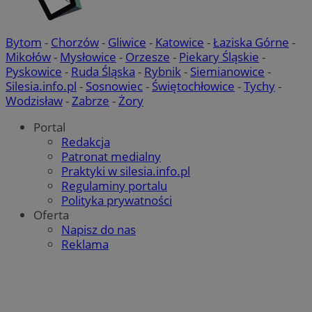
Bytom
-
Chorzów
-
Gliwice
-
Katowice
-
Łaziska Górne
-
Mikołów
-
Mysłowice
-
Orzesze
-
Piekary Śląskie
-
Pyskowice
-
Ruda Śląska
-
Rybnik
-
Siemianowice
-
Silesia.info.pl
-
Sosnowiec
-
Świętochłowice
-
Tychy
-
Wodzisław
-
Zabrze
-
Żory
Portal
Redakcja
Patronat medialny
Praktyki w silesia.info.pl
Regulaminy portalu
Polityka prywatności
Oferta
Napisz do nas
Reklama