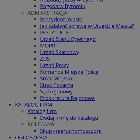
Pogoda w Bytomiu
ADMINISTRACJA
Prezydent miasta
Jak załatwić sprawę w Urzędzie Miasta?
INSTYTUCJE
Urząd Stanu Cywilnego
MOPR
Urząd Skarbowy
ZUS
Urząd Pracy
Komenda Miejska Policji
Straż Miejska
Straż Pożarna
Sąd rejonowy
Prokuratura Rejonowa
KATALOG FIRM
Katalog firm
Dodaj firmę do katalogu
POLECAMY
Skup - nieruchomosci.org
OGŁOSZENIA