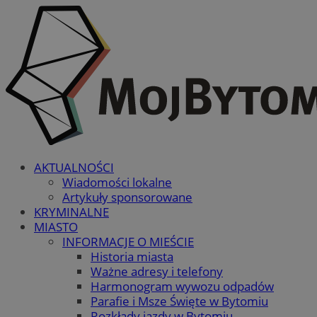
AKTUALNOŚCI
Wiadomości lokalne
Artykuły sponsorowane
KRYMINALNE
MIASTO
INFORMACJE O MIEŚCIE
Historia miasta
Ważne adresy i telefony
Harmonogram wywozu odpadów
Parafie i Msze Święte w Bytomiu
Rozkłady jazdy w Bytomiu