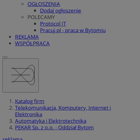
OGŁOSZENIA
Dodaj ogłoszenie
POLECAMY
Protocol IT
Pracuj.pl - praca w Bytomiu
REKLAMA
WSPÓŁPRACA
Katalog firm
Telekomunikacja, Komputery, Internet i
Elektronika
Automatyka i Elektrotechnika
PEKAR Sp. z o.o. - Oddział Bytom
reklama