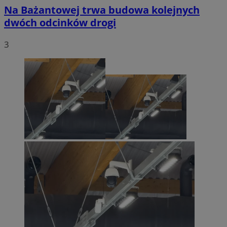
Na Bażantowej trwa budowa kolejnych
dwóch odcinków drogi
3