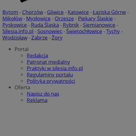
Bytom
-
Chorzów
-
Gliwice
-
Katowice
-
Łaziska Górne
-
Mikołów
-
Mysłowice
-
Orzesze
-
Piekary Śląskie
-
Pyskowice
-
Ruda Śląska
-
Rybnik
-
Siemianowice
-
Silesia.info.pl
-
Sosnowiec
-
Świętochłowice
-
Tychy
-
Wodzisław
-
Zabrze
-
Żory
Portal
Redakcja
Patronat medialny
Praktyki w silesia.info.pl
Regulaminy portalu
Polityka prywatności
Oferta
Napisz do nas
Reklama