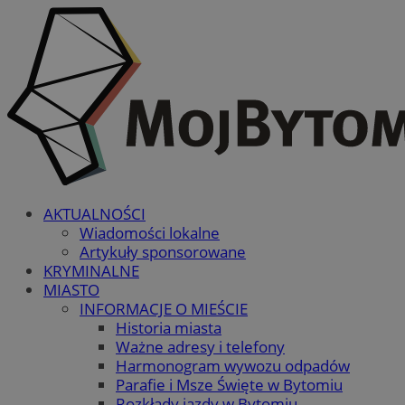
AKTUALNOŚCI
Wiadomości lokalne
Artykuły sponsorowane
KRYMINALNE
MIASTO
INFORMACJE O MIEŚCIE
Historia miasta
Ważne adresy i telefony
Harmonogram wywozu odpadów
Parafie i Msze Święte w Bytomiu
Rozkłady jazdy w Bytomiu