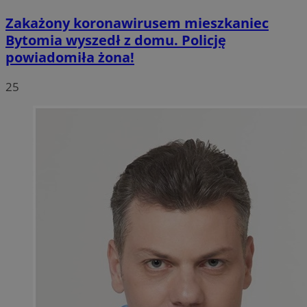
Zakażony koronawirusem mieszkaniec
Bytomia wyszedł z domu. Policję
powiadomiła żona!
25