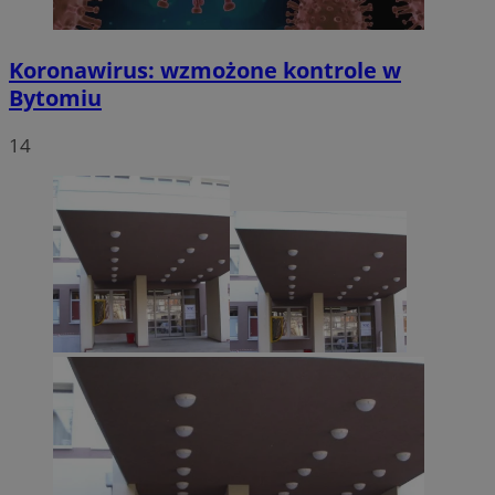
Koronawirus: wzmożone kontrole w
Bytomiu
14