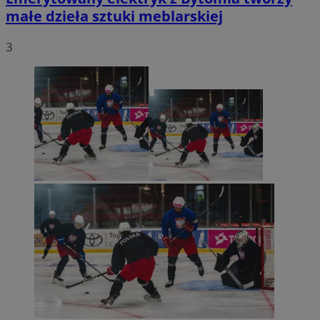
małe dzieła sztuki meblarskiej
3