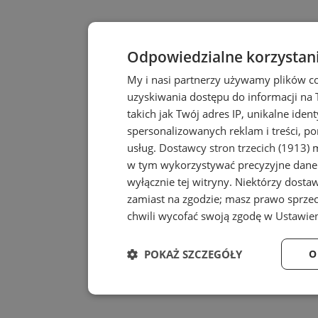
Odpowiedzialne korzystan
My i nasi partnerzy używamy plików c
uzyskiwania dostępu do informacji na
takich jak Twój adres IP, unikalne iden
spersonalizowanych reklam i treści, po
usług.
Dostawcy stron trzecich (1913)
m
w tym wykorzystywać precyzyjne dane 
wyłącznie tej witryny. Niektórzy dost
zamiast na zgodzie; masz prawo sprze
chwili wycofać swoją zgodę w
Ustawien
POKAŻ SZCZEGÓŁY
O
Niezbędne
Wydajność