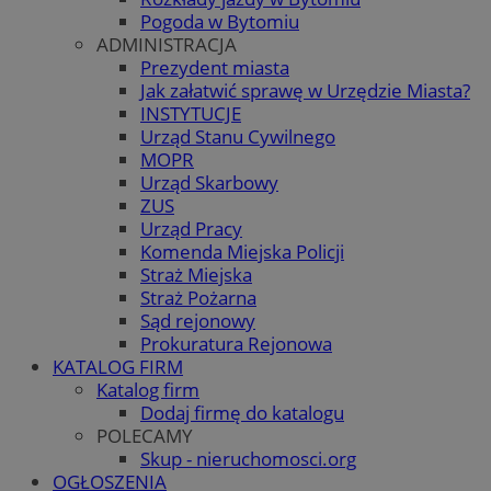
Pogoda w Bytomiu
ADMINISTRACJA
Prezydent miasta
Jak załatwić sprawę w Urzędzie Miasta?
INSTYTUCJE
Urząd Stanu Cywilnego
MOPR
Urząd Skarbowy
ZUS
Urząd Pracy
Komenda Miejska Policji
Straż Miejska
Straż Pożarna
Sąd rejonowy
Prokuratura Rejonowa
KATALOG FIRM
Katalog firm
Dodaj firmę do katalogu
POLECAMY
Skup - nieruchomosci.org
OGŁOSZENIA