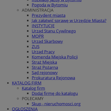
Pogoda w Bytomiu
ADMINISTRACJA
Prezydent miasta
Jak załatwić sprawę w Urzędzie Miasta?
INSTYTUCJE
Urząd Stanu Cywilnego
MOPR
Urząd Skarbowy
ZUS
Urząd Pracy
Komenda Miejska Policji
Straż Miejska
Straż Pożarna
Sąd rejonowy
Prokuratura Rejonowa
KATALOG FIRM
Katalog firm
Dodaj firmę do katalogu
POLECAMY
Skup - nieruchomosci.org
OGŁOSZENIA