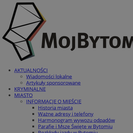
AKTUALNOŚCI
Wiadomości lokalne
Artykuły sponsorowane
KRYMINALNE
MIASTO
INFORMACJE O MIEŚCIE
Historia miasta
Ważne adresy i telefony
Harmonogram wywozu odpadów
Parafie i Msze Święte w Bytomiu
Rozkłady jazdy w Bytomiu