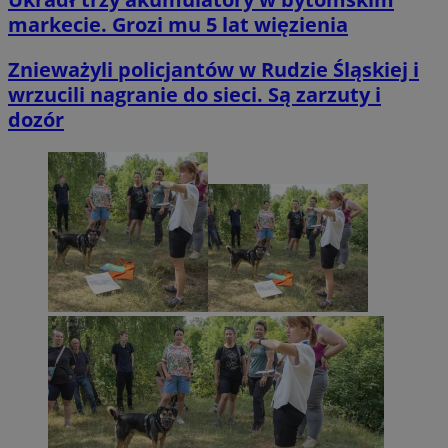
markecie. Grozi mu 5 lat więzienia
Znieważyli policjantów w Rudzie Śląskiej i
wrzucili nagranie do sieci. Są zarzuty i
dozór