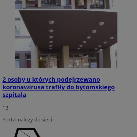
2 osoby u których podejrzewano
koronawirusa trafiły do bytomskiego
szpitala
13
Portal należy do sieci