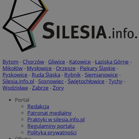
Bytom
-
Chorzów
-
Gliwice
-
Katowice
-
Łaziska Górne
-
Mikołów
-
Mysłowice
-
Orzesze
-
Piekary Śląskie
-
Pyskowice
-
Ruda Śląska
-
Rybnik
-
Siemianowice
-
Silesia.info.pl
-
Sosnowiec
-
Świętochłowice
-
Tychy
-
Wodzisław
-
Zabrze
-
Żory
Portal
Redakcja
Patronat medialny
Praktyki w silesia.info.pl
Regulaminy portalu
Polityka prywatności
Oferta