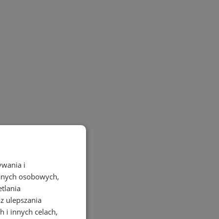
ywania i
danych osobowych,
etlania
az ulepszania
 i innych celach,