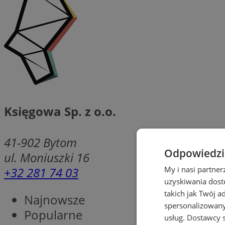
Księgowa Sp. z o.o.
41-902
Bytom
Odpowiedzia
ul. Moniuszki 16
+32 281 74 03
My i nasi partne
uzyskiwania dost
takich jak Twój a
Najnowsze
spersonalizowanyc
Popularne
usług.
Dostawcy s