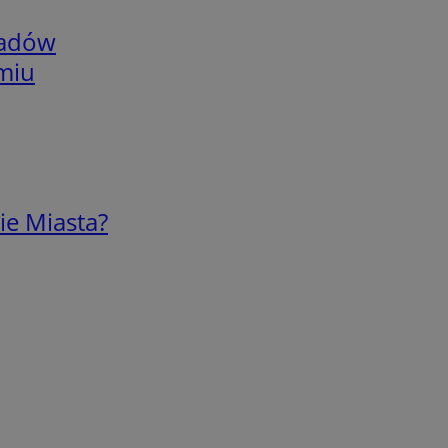
adów
omiu
ie Miasta?