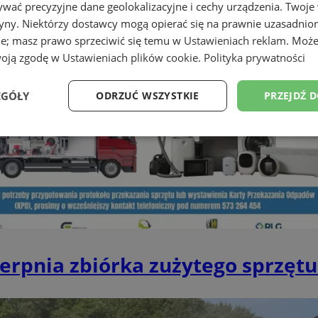
wać precyzyjne dane geolokalizacyjne i cechy urządzenia. Twoje
tryny. Niektórzy dostawcy mogą opierać się na prawnie uzasadnio
ie; masz prawo sprzeciwić się temu w
Ustawieniach reklam
. Może
woją zgodę w
Ustawieniach plików cookie
.
Polityka prywatności
EGÓŁY
ODRZUĆ WSZYSTKIE
PRZEJDŹ 
Wydajność
Targetowanie
Funkcjonalność
Ni
ezbędne
Wydajność
Targetowanie
Funkcjonalność
Niesklasyfikow
ierpnia zbiórka zużytego sprzęt
ie umożliwiają korzystanie z podstawowych funkcji strony internetowej, takich jak log
Bez niezbędnych plików cookie nie można prawidłowo korzystać ze strony internetowe
Provider
/
Okres
Opis
Domena
przechowywania