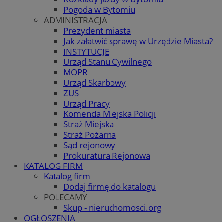
Pogoda w Bytomiu
ADMINISTRACJA
Prezydent miasta
Jak załatwić sprawę w Urzędzie Miasta?
INSTYTUCJE
Urząd Stanu Cywilnego
MOPR
Urząd Skarbowy
ZUS
Urząd Pracy
Komenda Miejska Policji
Straż Miejska
Straż Pożarna
Sąd rejonowy
Prokuratura Rejonowa
KATALOG FIRM
Katalog firm
Dodaj firmę do katalogu
POLECAMY
Skup - nieruchomosci.org
OGŁOSZENIA