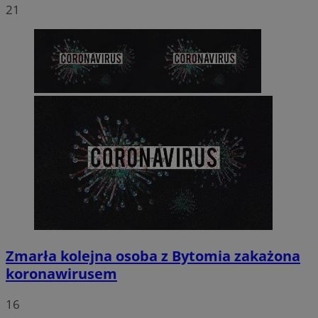
21
Zmarła kolejna osoba z Bytomia zakażona
koronawirusem
16