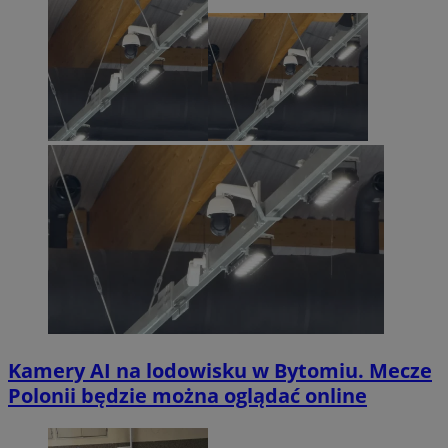
Kamery AI na lodowisku w Bytomiu. Mecze
Polonii będzie można oglądać online