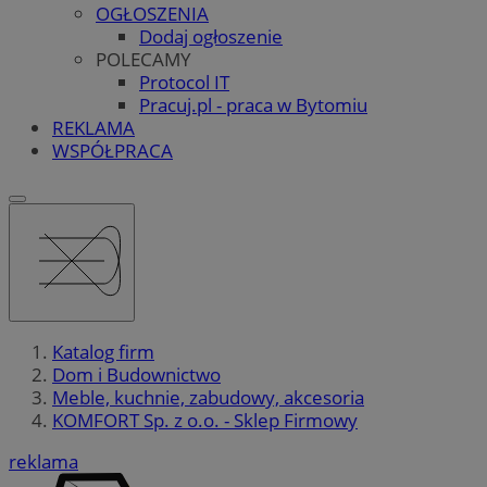
OGŁOSZENIA
Dodaj ogłoszenie
POLECAMY
Protocol IT
Pracuj.pl - praca w Bytomiu
REKLAMA
WSPÓŁPRACA
Katalog firm
Dom i Budownictwo
Meble, kuchnie, zabudowy, akcesoria
KOMFORT Sp. z o.o. - Sklep Firmowy
reklama