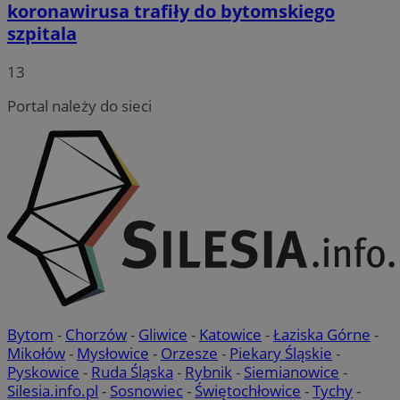
koronawirusa trafiły do bytomskiego
szpitala
13
Portal należy do sieci
Bytom
-
Chorzów
-
Gliwice
-
Katowice
-
Łaziska Górne
-
Mikołów
-
Mysłowice
-
Orzesze
-
Piekary Śląskie
-
Pyskowice
-
Ruda Śląska
-
Rybnik
-
Siemianowice
-
Silesia.info.pl
-
Sosnowiec
-
Świętochłowice
-
Tychy
-