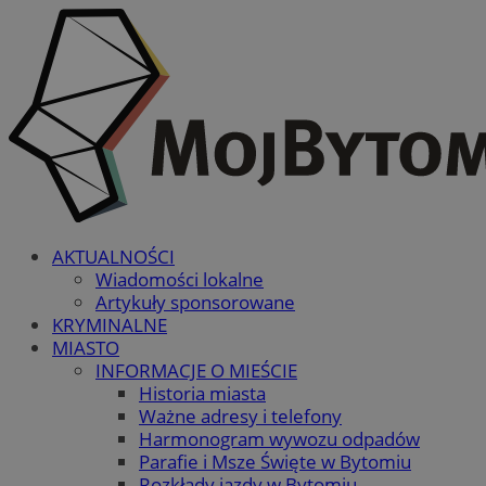
AKTUALNOŚCI
Wiadomości lokalne
Artykuły sponsorowane
KRYMINALNE
MIASTO
INFORMACJE O MIEŚCIE
Historia miasta
Ważne adresy i telefony
Harmonogram wywozu odpadów
Parafie i Msze Święte w Bytomiu
Rozkłady jazdy w Bytomiu