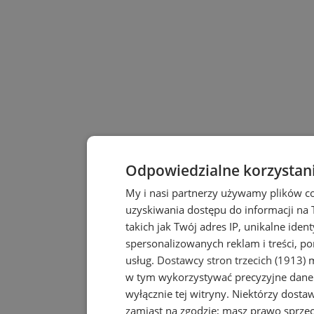
Odpowiedzialne korzystan
My i nasi partnerzy używamy plików c
uzyskiwania dostępu do informacji na
takich jak Twój adres IP, unikalne iden
spersonalizowanych reklam i treści, po
usług.
Dostawcy stron trzecich (1913)
m
w tym wykorzystywać precyzyjne dane 
wyłącznie tej witryny. Niektórzy dost
zamiast na zgodzie; masz prawo sprze