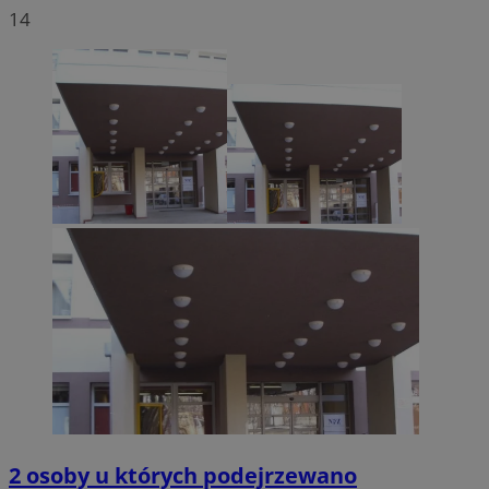
14
2 osoby u których podejrzewano