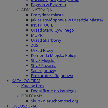
Pogoda w Bytomiu
ADMINISTRACJA
Prezydent miasta
Jak załatwić sprawę w Urzędzie Miasta?
INSTYTUCJE
Urząd Stanu Cywilnego
MOPR
Urząd Skarbowy
ZUS
Urząd Pracy
Komenda Miejska Policji
Straż Miejska
Straż Pożarna
Sąd rejonowy
Prokuratura Rejonowa
KATALOG FIRM
Katalog firm
Dodaj firmę do katalogu
POLECAMY
Skup - nieruchomosci.org
OGŁOSZENIA