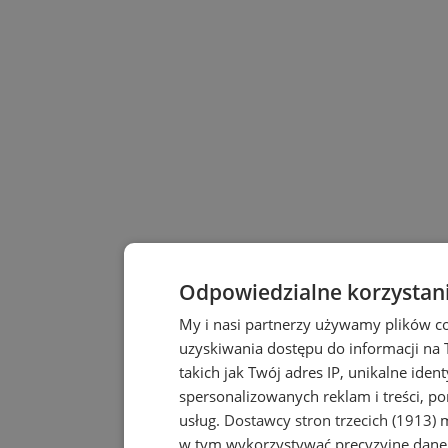
Odpowiedzialne korzystan
My i nasi partnerzy używamy plików c
uzyskiwania dostępu do informacji na
takich jak Twój adres IP, unikalne iden
spersonalizowanych reklam i treści, po
usług.
Dostawcy stron trzecich (1913)
m
w tym wykorzystywać precyzyjne dane 