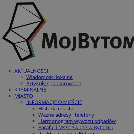
AKTUALNOŚCI
Wiadomości lokalne
Artykuły sponsorowane
KRYMINALNE
MIASTO
INFORMACJE O MIEŚCIE
Historia miasta
Ważne adresy i telefony
Harmonogram wywozu odpadów
Parafie i Msze Święte w Bytomiu
Rozkłady jazdy w Bytomiu