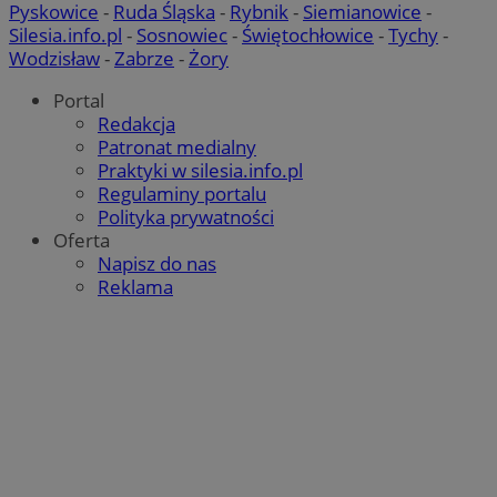
Pyskowice
-
Ruda Śląska
-
Rybnik
-
Siemianowice
-
Silesia.info.pl
-
Sosnowiec
-
Świętochłowice
-
Tychy
-
Wodzisław
-
Zabrze
-
Żory
Portal
Redakcja
Patronat medialny
Praktyki w silesia.info.pl
Regulaminy portalu
Polityka prywatności
Oferta
Napisz do nas
Reklama