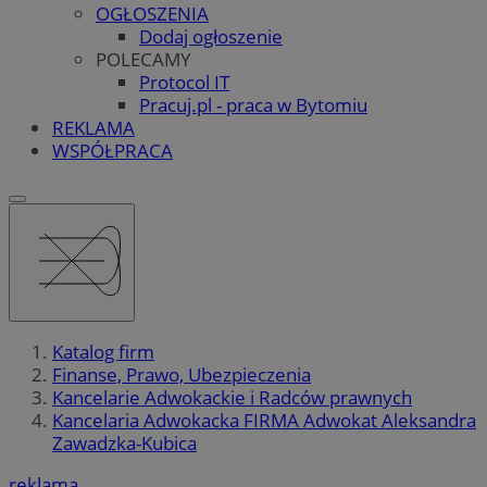
OGŁOSZENIA
Dodaj ogłoszenie
POLECAMY
Protocol IT
Pracuj.pl - praca w Bytomiu
REKLAMA
WSPÓŁPRACA
Katalog firm
Finanse, Prawo, Ubezpieczenia
Kancelarie Adwokackie i Radców prawnych
Kancelaria Adwokacka FIRMA Adwokat Aleksandra
Zawadzka-Kubica
reklama