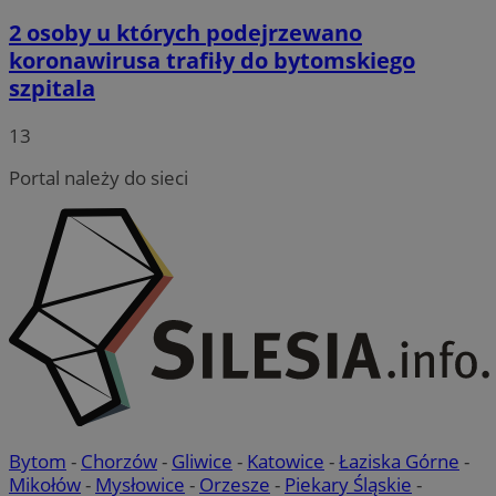
2 osoby u których podejrzewano
koronawirusa trafiły do bytomskiego
szpitala
13
Portal należy do sieci
Bytom
-
Chorzów
-
Gliwice
-
Katowice
-
Łaziska Górne
-
Mikołów
-
Mysłowice
-
Orzesze
-
Piekary Śląskie
-