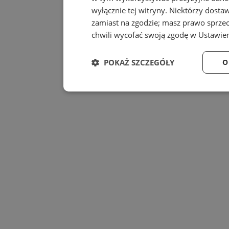
wyłącznie tej witryny. Niektórzy dost
zamiast na zgodzie; masz prawo sprze
chwili wycofać swoją zgodę w
Ustawien
POKAŻ SZCZEGÓŁY
O
Niezbędne
Wydajność
Niezbędne
Wydajność
Niezbędne pliki cookie umożliwiają korzystanie z
zarządzanie kontem. Bez niezbędnych plików cook
Provider
/
Nazwa
Domena