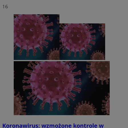
16
Koronawirus: wzmożone kontrole w