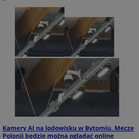
Kamery AI na lodowisku w Bytomiu. Mecze
Polonii będzie można oglądać online