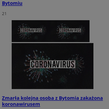
Bytomiu
21
Zmarła kolejna osoba z Bytomia zakażona
koronawirusem