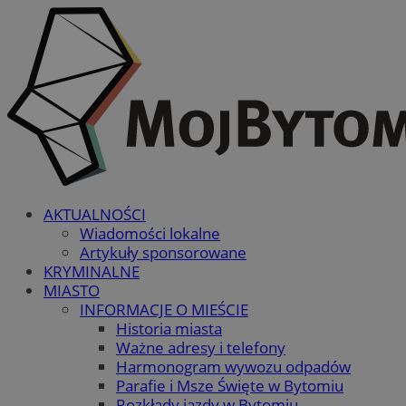
AKTUALNOŚCI
Wiadomości lokalne
Artykuły sponsorowane
KRYMINALNE
MIASTO
INFORMACJE O MIEŚCIE
Historia miasta
Ważne adresy i telefony
Harmonogram wywozu odpadów
Parafie i Msze Święte w Bytomiu
Rozkłady jazdy w Bytomiu