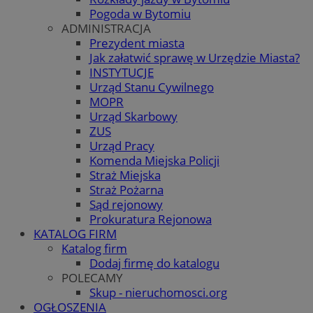
Pogoda w Bytomiu
ADMINISTRACJA
Prezydent miasta
Jak załatwić sprawę w Urzędzie Miasta?
INSTYTUCJE
Urząd Stanu Cywilnego
MOPR
Urząd Skarbowy
ZUS
Urząd Pracy
Komenda Miejska Policji
Straż Miejska
Straż Pożarna
Sąd rejonowy
Prokuratura Rejonowa
KATALOG FIRM
Katalog firm
Dodaj firmę do katalogu
POLECAMY
Skup - nieruchomosci.org
OGŁOSZENIA