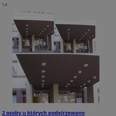
14
2 osoby u których podejrzewano