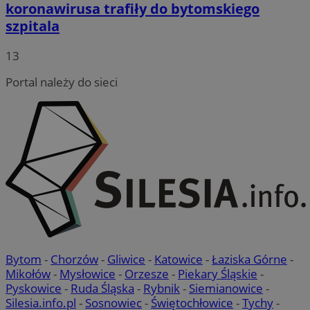
koronawirusa trafiły do bytomskiego
szpitala
13
Portal należy do sieci
Bytom
-
Chorzów
-
Gliwice
-
Katowice
-
Łaziska Górne
-
Mikołów
-
Mysłowice
-
Orzesze
-
Piekary Śląskie
-
Pyskowice
-
Ruda Śląska
-
Rybnik
-
Siemianowice
-
Silesia.info.pl
-
Sosnowiec
-
Świętochłowice
-
Tychy
-