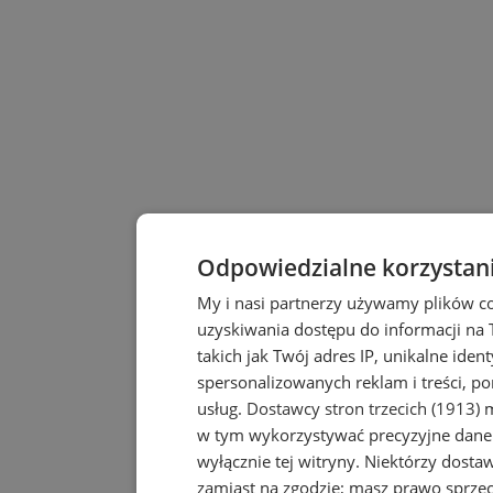
Odpowiedzialne korzystan
My i nasi partnerzy używamy plików c
uzyskiwania dostępu do informacji na
takich jak Twój adres IP, unikalne iden
spersonalizowanych reklam i treści, po
usług.
Dostawcy stron trzecich (1913)
m
w tym wykorzystywać precyzyjne dane 
wyłącznie tej witryny. Niektórzy dost
zamiast na zgodzie; masz prawo sprze