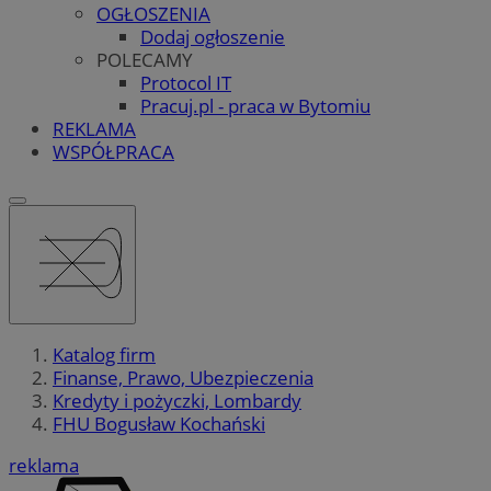
OGŁOSZENIA
Dodaj ogłoszenie
POLECAMY
Protocol IT
Pracuj.pl - praca w Bytomiu
REKLAMA
WSPÓŁPRACA
Katalog firm
Finanse, Prawo, Ubezpieczenia
Kredyty i pożyczki, Lombardy
FHU Bogusław Kochański
reklama