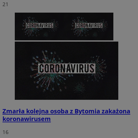
21
Zmarła kolejna osoba z Bytomia zakażona
koronawirusem
16