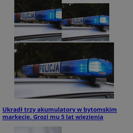
Ukradł trzy akumulatory w bytomskim
markecie. Grozi mu 5 lat więzienia