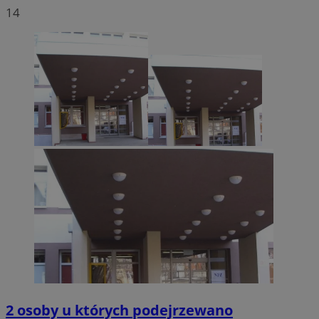
14
2 osoby u których podejrzewano