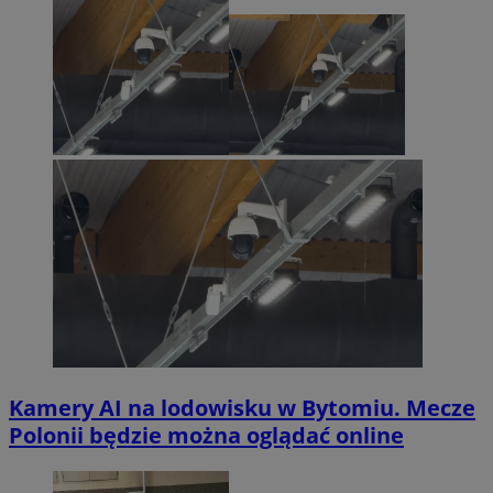
Kamery AI na lodowisku w Bytomiu. Mecze
Polonii będzie można oglądać online