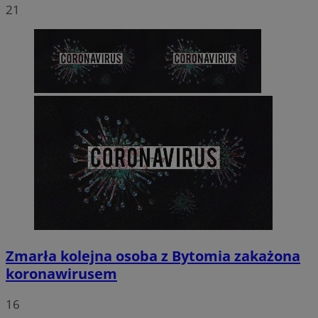
21
Zmarła kolejna osoba z Bytomia zakażona
koronawirusem
16