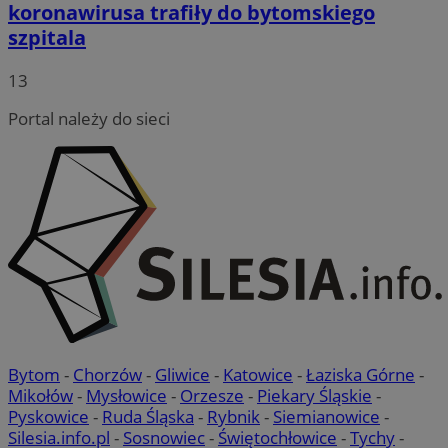
koronawirusa trafiły do bytomskiego
szpitala
13
Portal należy do sieci
Bytom
-
Chorzów
-
Gliwice
-
Katowice
-
Łaziska Górne
-
Mikołów
-
Mysłowice
-
Orzesze
-
Piekary Śląskie
-
Pyskowice
-
Ruda Śląska
-
Rybnik
-
Siemianowice
-
Silesia.info.pl
-
Sosnowiec
-
Świętochłowice
-
Tychy
-