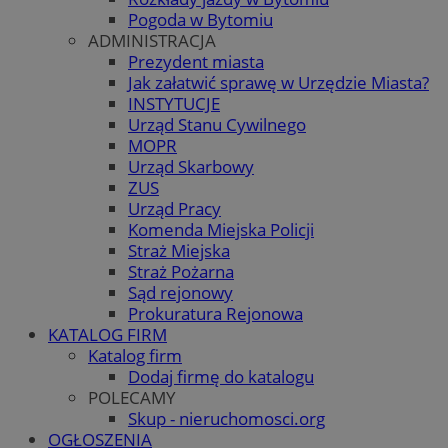
Pogoda w Bytomiu
ADMINISTRACJA
Prezydent miasta
Jak załatwić sprawę w Urzędzie Miasta?
INSTYTUCJE
Urząd Stanu Cywilnego
MOPR
Urząd Skarbowy
ZUS
Urząd Pracy
Komenda Miejska Policji
Straż Miejska
Straż Pożarna
Sąd rejonowy
Prokuratura Rejonowa
KATALOG FIRM
Katalog firm
Dodaj firmę do katalogu
POLECAMY
Skup - nieruchomosci.org
OGŁOSZENIA