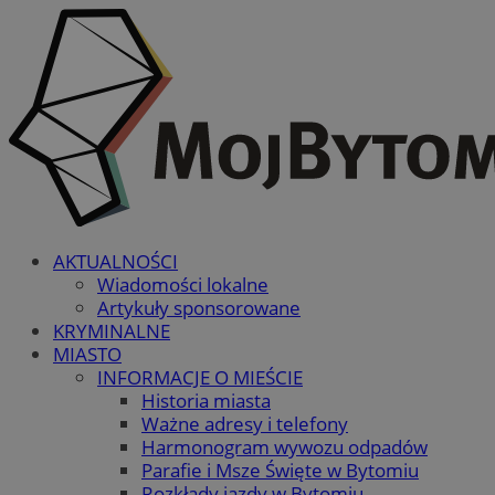
AKTUALNOŚCI
Wiadomości lokalne
Artykuły sponsorowane
KRYMINALNE
MIASTO
INFORMACJE O MIEŚCIE
Historia miasta
Ważne adresy i telefony
Harmonogram wywozu odpadów
Parafie i Msze Święte w Bytomiu
Rozkłady jazdy w Bytomiu