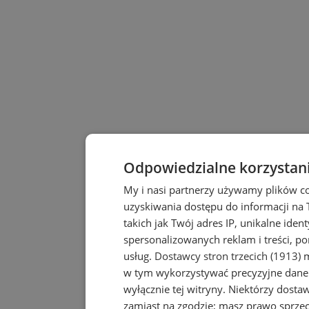
Odpowiedzialne korzystan
My i nasi partnerzy używamy plików c
uzyskiwania dostępu do informacji na
takich jak Twój adres IP, unikalne iden
spersonalizowanych reklam i treści, po
usług.
Dostawcy stron trzecich (1913)
m
w tym wykorzystywać precyzyjne dane 
wyłącznie tej witryny. Niektórzy dost
zamiast na zgodzie; masz prawo sprze