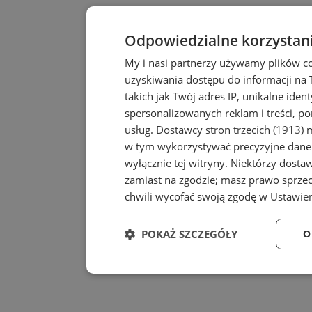
Odpowiedzialne korzystan
My i nasi partnerzy używamy plików c
uzyskiwania dostępu do informacji na
takich jak Twój adres IP, unikalne iden
spersonalizowanych reklam i treści, po
usług.
Dostawcy stron trzecich (1913)
m
w tym wykorzystywać precyzyjne dane 
wyłącznie tej witryny. Niektórzy dost
zamiast na zgodzie; masz prawo sprze
chwili wycofać swoją zgodę w
Ustawien
POKAŻ SZCZEGÓŁY
O
Niezbędne
Wydajność