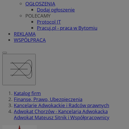
OGŁOSZENIA
Dodaj ogłoszenie
POLECAMY
Protocol IT
Pracuj.pl - praca w Bytomiu
REKLAMA
WSPÓŁPRACA
Katalog firm
Finanse, Prawo, Ubezpieczenia
Kancelarie Adwokackie i Radców prawnych
Adwokat Chorzów - Kancelaria Adwokacka
Adwokat Mateusz Sitnik i Współpracownicy