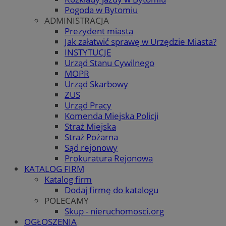
Pogoda w Bytomiu
ADMINISTRACJA
Prezydent miasta
Jak załatwić sprawę w Urzędzie Miasta?
INSTYTUCJE
Urząd Stanu Cywilnego
MOPR
Urząd Skarbowy
ZUS
Urząd Pracy
Komenda Miejska Policji
Straż Miejska
Straż Pożarna
Sąd rejonowy
Prokuratura Rejonowa
KATALOG FIRM
Katalog firm
Dodaj firmę do katalogu
POLECAMY
Skup - nieruchomosci.org
OGŁOSZENIA