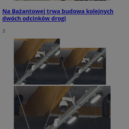
Na Bażantowej trwa budowa kolejnych
dwóch odcinków drogi
3