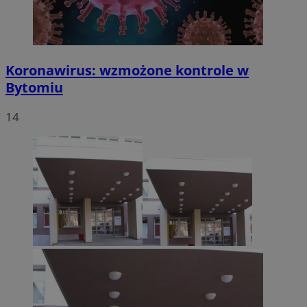
Koronawirus: wzmożone kontrole w
Bytomiu
14