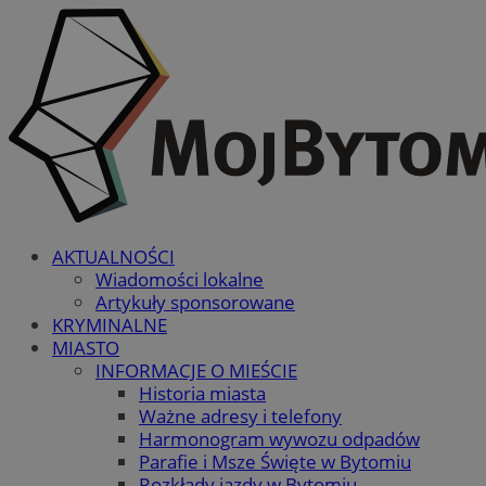
AKTUALNOŚCI
Wiadomości lokalne
Artykuły sponsorowane
KRYMINALNE
MIASTO
INFORMACJE O MIEŚCIE
Historia miasta
Ważne adresy i telefony
Harmonogram wywozu odpadów
Parafie i Msze Święte w Bytomiu
Rozkłady jazdy w Bytomiu