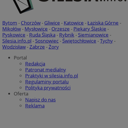
Bytom
-
Chorzów
-
Gliwice
-
Katowice
-
Łaziska Górne
-
Mikołów
-
Mysłowice
-
Orzesze
-
Piekary Śląskie
-
Pyskowice
-
Ruda Śląska
-
Rybnik
-
Siemianowice
-
Silesia.info.pl
-
Sosnowiec
-
Świętochłowice
-
Tychy
-
Wodzisław
-
Zabrze
-
Żory
Portal
Redakcja
Patronat medialny
Praktyki w silesia.info.pl
Regulaminy portalu
Polityka prywatności
Oferta
Napisz do nas
Reklama