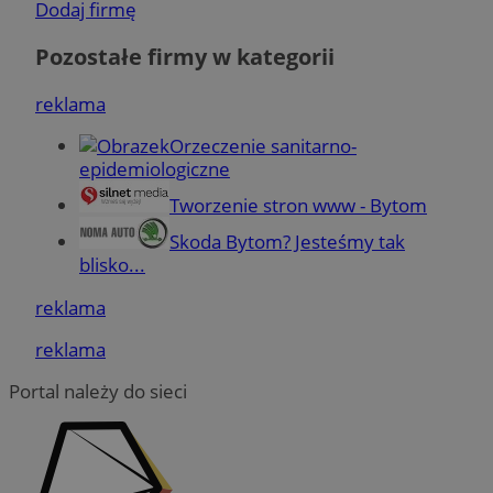
Dodaj firmę
tygodnie
.youtube.com
Pozostałe firmy w kategorii
reklama
Orzeczenie sanitarno-
epidemiologiczne
Tworzenie stron www - Bytom
Skoda Bytom? Jesteśmy tak
Google Privacy Policy
blisko...
reklama
reklama
Portal należy do sieci