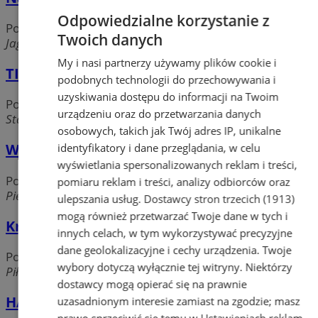
Odpowiedzialne korzystanie z
Pozostałe usługi
Twoich danych
Jagiellońska 32, 41-902 Bytom
My i nasi partnerzy używamy plików cookie i
TIP SERWIS TERESA SKALEC
podobnych technologii do przechowywania i
uzyskiwania dostępu do informacji na Twoim
Pozostałe usługi
urządzeniu oraz do przetwarzania danych
Stanisława Moniuszki, 41-923 Bytom
osobowych, takich jak Twój adres IP, unikalne
Warsztat Zegarmistrzowski
identyfikatory i dane przeglądania, w celu
wyświetlania spersonalizowanych reklam i treści,
Pozostałe usługi
pomiaru reklam i treści, analizy odbiorców oraz
Piekarska 32, 41-902 Bytom
ulepszania usług.
Dostawcy stron trzecich (1913)
mogą również przetwarzać Twoje dane w tych i
Kram S.C. - Serwis
innych celach, w tym wykorzystywać precyzyjne
dane geolokalizacyjne i cechy urządzenia. Twoje
Pozostałe usługi
wybory dotyczą wyłącznie tej witryny. Niektórzy
Piłsudskiego 70, 41-902 Bytom
dostawcy mogą opierać się na prawnie
HAZY WYNAJEM LIMUZYN
uzasadnionym interesie zamiast na zgodzie; masz