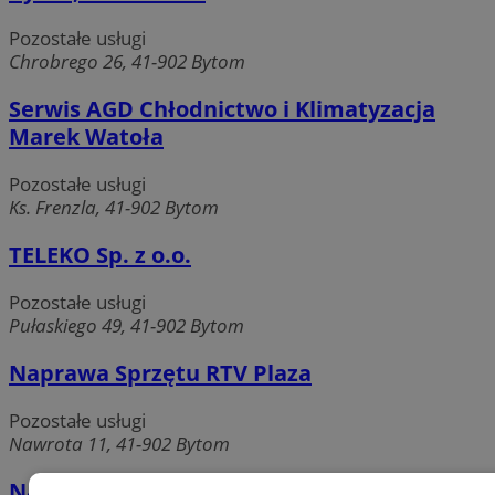
Pozostałe usługi
Chrobrego 26, 41-902 Bytom
Serwis AGD Chłodnictwo i Klimatyzacja
Marek Watoła
Pozostałe usługi
Ks. Frenzla, 41-902 Bytom
TELEKO Sp. z o.o.
Pozostałe usługi
Pułaskiego 49, 41-902 Bytom
Naprawa Sprzętu RTV Plaza
Pozostałe usługi
Nawrota 11, 41-902 Bytom
Naprawa Sprzętu RTV