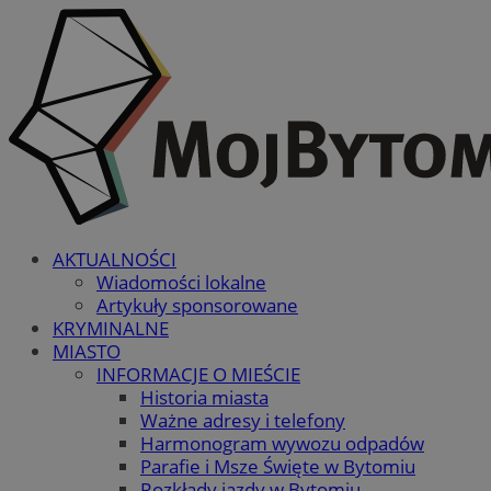
AKTUALNOŚCI
Wiadomości lokalne
Artykuły sponsorowane
KRYMINALNE
MIASTO
INFORMACJE O MIEŚCIE
Historia miasta
Ważne adresy i telefony
Harmonogram wywozu odpadów
Parafie i Msze Święte w Bytomiu
Rozkłady jazdy w Bytomiu