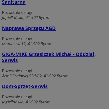
Sanitarna
Niezbędne
Wydajność
Targetowanie
Pozostałe usługi
Funkcjonalność
Niesklasyfikowane
Jagiellońska, 41-902 Bytom
Niezbędne pliki cookie umożliwiają korzystanie z
podstawowych funkcji strony internetowej, takich jak
Naprawa Sprzętu AGD
logowanie użytkownika i zarządzanie kontem. Bez niezbędnych
plików cookie nie można prawidłowo korzystać ze strony
internetowej.
Pozostałe usługi
Moniuszki 12, 41-902 Bytom
Provider
/
Okres
Nazwa
Domena
przechowywania
GIGA-MIKE Grzesiczek Michał - Oddział,
SessID
mojbytom.pl
1 rok
Serwis
Pozostałe usługi
QeSessID
mojbytom.pl
1 rok
Armii Krajowej 52d/62, 41-902 Bytom
Dom-Sprzęt-Serwis
MvSessID
mojbytom.pl
1 rok
Pozostałe usługi
Jagiellońska, 41-902 Bytom
VISITOR_PRIVACY_METADATA
5 miesięcy 4
YouTube