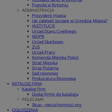
Pogoda w Bytomiu
ADMINISTRACJA
Prezydent miasta
Jak załatwić sprawę w Urzędzie Miasta?
INSTYTUCJE
Urząd Stanu Cywilnego
MOPR
Urząd Skarbowy
ZUS
Urząd Pracy
Komenda Miejska Policji
Straż Miejska
Straż Pożarna
Sąd rejonowy
Prokuratura Rejonowa
KATALOG FIRM
Katalog firm
Dodaj firmę do katalogu
POLECAMY
Skup - nieruchomosci.org
OGŁOSZENIA