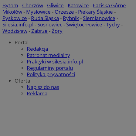
Bytom
-
Chorzów
-
Gliwice
-
Katowice
-
Łaziska Górne
-
Mikołów
-
Mysłowice
-
Orzesze
-
Piekary Śląskie
-
VISITOR_PRIVACY_METADATA
5 miesięcy 4
YouTube
tygodnie
.youtube.com
Pyskowice
-
Ruda Śląska
-
Rybnik
-
Siemianowice
-
Silesia.info.pl
-
Sosnowiec
-
Świętochłowice
-
Tychy
-
Wodzisław
-
Zabrze
-
Żory
Portal
Redakcja
Patronat medialny
Praktyki w silesia.info.pl
Regulaminy portalu
Polityka prywatności
Oferta
Google Privacy Policy
Napisz do nas
Reklama