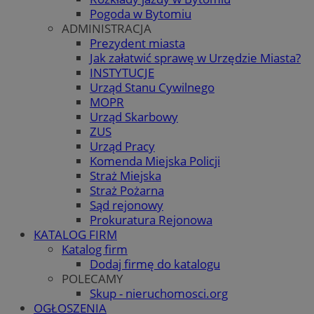
Pogoda w Bytomiu
ADMINISTRACJA
Prezydent miasta
Jak załatwić sprawę w Urzędzie Miasta?
INSTYTUCJE
Urząd Stanu Cywilnego
MOPR
Urząd Skarbowy
ZUS
Urząd Pracy
Komenda Miejska Policji
Straż Miejska
Straż Pożarna
Sąd rejonowy
Prokuratura Rejonowa
KATALOG FIRM
Katalog firm
Dodaj firmę do katalogu
POLECAMY
Skup - nieruchomosci.org
OGŁOSZENIA