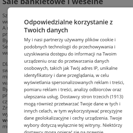
Sale bankietowe i weselne
Szukasz miejsca na wesele, które zachwyci Twoich gości
Odpowiedzialne korzystanie z
weselnych?
A może organizujesz inną imprezę, niekoniecznie
Twoich danych
przyjęcie weselne?
My i nasi partnerzy używamy plików cookie i
Bytom obfituje w takie miejsca!
Serdecznie zapraszamy do zorganizowania przyjęcia,
podobnych technologii do przechowywania i
wesela Bytom.
uzyskiwania dostępu do informacji na Twoim
urządzeniu oraz do przetwarzania danych
Dla wszystkich par młodych, chcących zorganizować
osobowych, takich jak Twój adres IP, unikalne
swoje wesela w Bytomiu, przygotowaliśmy katalog
identyfikatory i dane przeglądania, w celu
miejsc (
sal
,
domów okolicznościowych
), w których
wyświetlania spersonalizowanych reklam i treści,
warto wyprawić swoje przyjęcie weselne.
Bytom i okolice oferują wiele miejsc do organizacji
pomiaru reklam i treści, analizy odbiorców oraz
przyjęcia z różnych okazji, takich jak
sala bankietowa
ulepszania usług.
Dostawcy stron trzecich (1913)
czy
sala balowa
.
mogą również przetwarzać Twoje dane w tych i
Znajdziesz tutaj idealne miejsce na wesele – swój
innych celach, w tym wykorzystywać precyzyjne
wymarzony
dom przyjęć okolicznościowych
,
dom
dane geolokalizacyjne i cechy urządzenia. Twoje
weselny
dla nawet najbardziej wybrednych par
wybory dotyczą wyłącznie tej witryny. Niektórzy
młodych!
dostawcy mogą opierać się na prawnie