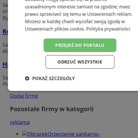
Serdecznie zapraszamy Państwa do organizowania
uzasadnionym interesie zamiast na zgodzie; masz
imprez okolicznościowych w bytomskich restauracjach!
prawo sprzeciwić się temu w
Ustawieniach reklam
.
Być może mają jeszcze
wolne terminy!
Możesz w każdej chwili wycofać swoją zgodę w
Ustawieniach plików cookie
.
Polityka prywatności
Restauracja MYŚLIWSKA
Sale bankietowe i weselne
PRZEJDŹ DO PORTALU
Alojzjanów, 41-902 Bytom
ODRZUĆ WSZYSTKIE
Happiness Management
Sale bankietowe i weselne
POKAŻ SZCZEGÓŁY
Podhalańska, 41-907 Bytom
Niezbędne
Wydajność
Targetowanie
Dodaj firmę
Pozostałe firmy w kategorii
Funkcjonalność
Niesklasyfikowane
reklama
Orzeczenie sanitarno-