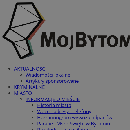
AKTUALNOŚCI
Wiadomości lokalne
Artykuły sponsorowane
KRYMINALNE
MIASTO
INFORMACJE O MIEŚCIE
Historia miasta
Ważne adresy i telefony
Harmonogram wywozu odpadów
Parafie i Msze Święte w Bytomiu
Rozkłady jazdy w Bytomiu