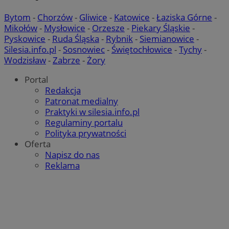
Bytom
-
Chorzów
-
Gliwice
-
Katowice
-
Łaziska Górne
-
Mikołów
-
Mysłowice
-
Orzesze
-
Piekary Śląskie
-
Pyskowice
-
Ruda Śląska
-
Rybnik
-
Siemianowice
-
Google Privacy Policy
Silesia.info.pl
-
Sosnowiec
-
Świętochłowice
-
Tychy
-
Wodzisław
-
Zabrze
-
Żory
Portal
Redakcja
Patronat medialny
Praktyki w silesia.info.pl
Regulaminy portalu
Polityka prywatności
Oferta
Napisz do nas
Reklama
CookieScriptConsent
4 tygodnie 2 dni
CookieScript
mojbytom.pl