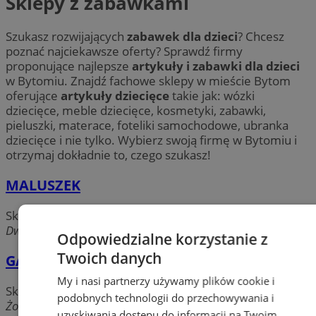
Sklepy z zabawkami
Szukasz rozwijających
zabawek dla dzieci
? Chcesz
poznać najciekawsze oferty? Sprawdź firmy
proponujące najlepsze
artykuły i zabawki dla dzieci
w Bytomiu. Znajdź fachowe sklepy w mieście Bytom
oferujące
artykuły dziecięce
takie jak: wózki
dziecięce, meble dziecięce, kosmetyki, zabawki,
pieluszki, materace, foteliki samochodowe, ubranka
dziecięce i nie tylko. Wybierz swoją firmę w Bytomiu i
otrzymaj dokładnie to, czego szukasz!
MALUSZEK
Sklepy z zabawkami
Dworcowa, 41-902 Bytom
Odpowiedzialne korzystanie z
Twoich danych
GAWOREK Sklep dziecięcy
My i nasi partnerzy używamy plików cookie i
Sklepy z zabawkami
podobnych technologii do przechowywania i
Żołnierza Polskiego, 41-902 Bytom
uzyskiwania dostępu do informacji na Twoim