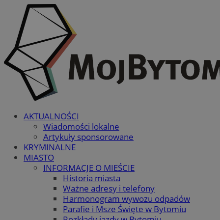
AKTUALNOŚCI
Wiadomości lokalne
Artykuły sponsorowane
KRYMINALNE
MIASTO
INFORMACJE O MIEŚCIE
Historia miasta
Ważne adresy i telefony
Harmonogram wywozu odpadów
Parafie i Msze Święte w Bytomiu
Rozkłady jazdy w Bytomiu