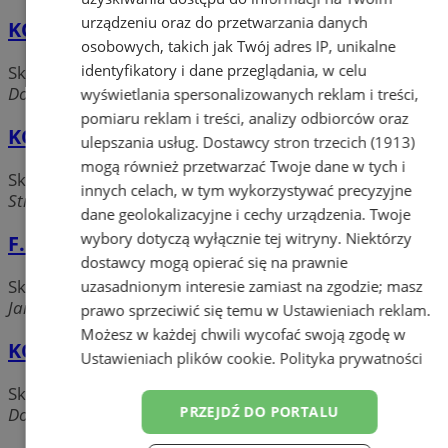
urządzeniu oraz do przetwarzania danych
KOMEX Sp. z o.o. - Salon dla Dzieci 5-10-15
osobowych, takich jak Twój adres IP, unikalne
identyfikatory i dane przeglądania, w celu
Sklepy z zabawkami
Dolnośląska 25, CH Plejada, 41-902 Bytom
wyświetlania spersonalizowanych reklam i treści,
pomiaru reklam i treści, analizy odbiorców oraz
KOMEX Sp. z o.o. - Salon dla Dzieci 5-10-15
ulepszania usług.
Dostawcy stron trzecich (1913)
mogą również przetwarzać Twoje dane w tych i
Sklepy z zabawkami
innych celach, w tym wykorzystywać precyzyjne
Strzelców Bytomskich 96, CH M1, 41-902 Bytom
dane geolokalizacyjne i cechy urządzenia. Twoje
wybory dotyczą wyłącznie tej witryny. Niektórzy
F.H.U.Urwis
dostawcy mogą opierać się na prawnie
Sklepy z zabawkami
uzasadnionym interesie zamiast na zgodzie; masz
Jainty, 41-902 Bytom
prawo sprzeciwić się temu w
Ustawieniach reklam
.
Możesz w każdej chwili wycofać swoją zgodę w
KOMEX Sp. z o.o. - Salon dla Dzieci 5-10-15
Ustawieniach plików cookie
.
Polityka prywatności
Sklepy z zabawkami
PRZEJDŹ DO PORTALU
Dolnośląska 25, CH Plejada, 41-902 Bytom