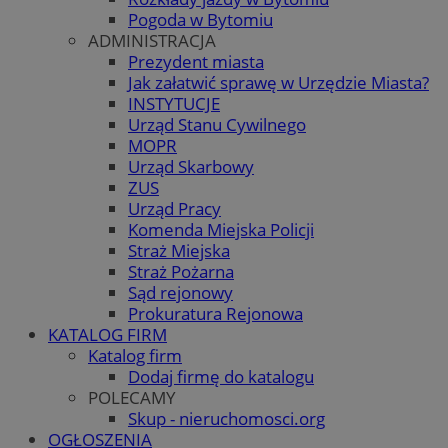
Pogoda w Bytomiu
ADMINISTRACJA
Prezydent miasta
Jak załatwić sprawę w Urzędzie Miasta?
INSTYTUCJE
Urząd Stanu Cywilnego
MOPR
Urząd Skarbowy
ZUS
Urząd Pracy
Komenda Miejska Policji
Straż Miejska
Straż Pożarna
Sąd rejonowy
Prokuratura Rejonowa
KATALOG FIRM
Katalog firm
Dodaj firmę do katalogu
POLECAMY
Skup - nieruchomosci.org
OGŁOSZENIA