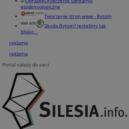
Orzeczenie sanitarno-
internetowej.
epidemiologiczne
Provider
/
Okres
Nazwa
Tworzenie stron www - Bytom
Domena
przechowywania
Skoda Bytom? Jesteśmy tak
SessID
mojbytom.pl
1 rok
blisko...
reklama
QeSessID
mojbytom.pl
1 rok
reklama
Portal należy do sieci
MvSessID
mojbytom.pl
1 rok
VISITOR_PRIVACY_METADATA
5 miesięcy 4
YouTube
tygodnie
.youtube.com