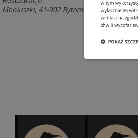
Restauracje
w tym wykorzysty
Moniuszki, 41-902 Bytom
wyłącznie tej wi
zamiast na zgodz
chwili wycofać s
POKAŻ SZCZ
Niezbędne
Ni
Niezbędne pliki cook
zarządzanie kontem. 
Nazwa