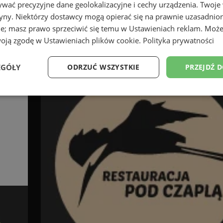
wać precyzyjne dane geolokalizacyjne i cechy urządzenia. Twoje
tryny. Niektórzy dostawcy mogą opierać się na prawnie uzasadnio
ie; masz prawo sprzeciwić się temu w
Ustawieniach reklam
. Może
woją zgodę w
Ustawieniach plików cookie
.
Polityka prywatności
EGÓŁY
ODRZUĆ WSZYSTKIE
PRZEJDŹ 
Wydajność
Targetowanie
Funkcjonalność
Ni
ezbędne
Wydajność
Targetowanie
Funkcjonalność
Niesklasyfikow
ie umożliwiają korzystanie z podstawowych funkcji strony internetowej, takich jak log
Bez niezbędnych plików cookie nie można prawidłowo korzystać ze strony internetowe
Provider
/
Okres
Opis
Domena
przechowywania