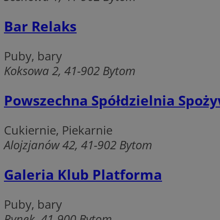
openstat_7lvv2pj2f
FCCDCF
IDE
ustat_mtdvkXhXi15
Bar Relaks
ustat_4kmuedXpn
__eoi
ustat_9cqy0z1rXbb
__Secure-
Puby, bary
ustat_1dtrlafysd6c
ROLLOUT_TOKEN
_clck
Koksowa 2, 41-902 Bytom
ustat_i73X2erXxzt
ustat_xb0w4bmX0c
Powszechna Spółdzielnia Spoż
__gpi
SM
ustat_gp2je732q8z
ustat_b5edczww77
Cukiernie, Piekarnie
MUID
ustat_vul69yjwn41
_ga
Alojzjanów 42, 41-902 Bytom
ustat_1Xgp7t6wbtr
ustat_Xr6e69X7acd
Galeria Klub Platforma
ANONCHK
ustat_ta0sug6gbt11
__Secure-YNID
_clsk
openstat_frdle466
Puby, bary
VISITOR_INFO1_LIV
ustat_7ievw06x3dw
Rynek, 41-900 Bytom