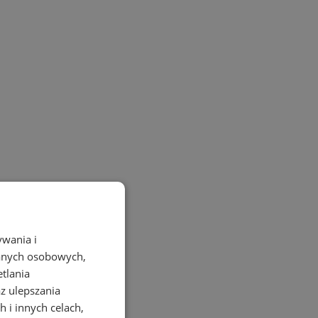
ywania i
danych osobowych,
etlania
az ulepszania
 i innych celach,