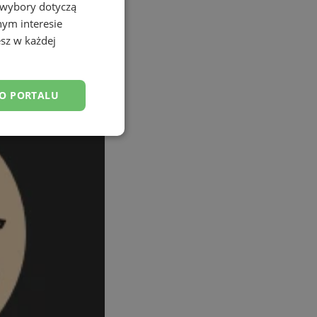
 wybory dotyczą
nym interesie
sz w każdej
DO PORTALU
esklasyfikowane
ane
owanie użytkownika i
j.