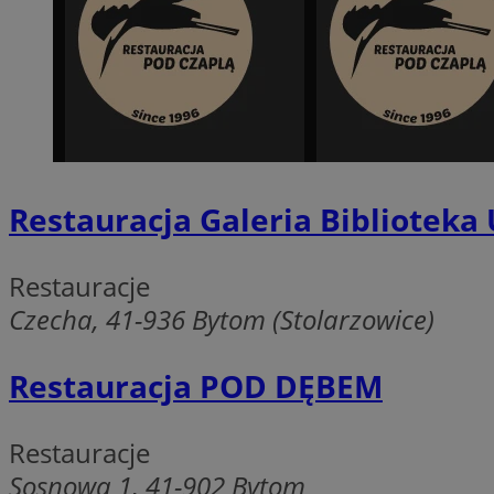
SessID
QeSessID
MvSessID
VISITOR_PRIVACY_
Restauracja Galeria Biblioteka
CookieScriptConse
Restauracje
Czecha, 41-936 Bytom (Stolarzowice)
Nazwa
Restauracja POD DĘBEM
Nazwa
ustat_X0xfqtibku3
Nazwa
openstat_njalceuxw
_clsk
Restauracje
__gads
ustat_geX0nbp6rXf
Sosnowa 1, 41-902 Bytom