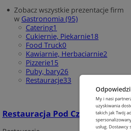
Zobacz wszystkie prezentacje firm
w
Gastronomia (95)
Catering
1
Cukiernie, Piekarnie
18
Food Truck
0
Kawiarnie, Herbaciarnie
2
Pizzerie
15
Puby, bary
26
Restauracje
33
Odpowiedzia
My i nasi partne
uzyskiwania dost
Restauracja Pod Czaplą
takich jak Twój a
spersonalizowanyc
usług.
Dostawcy s