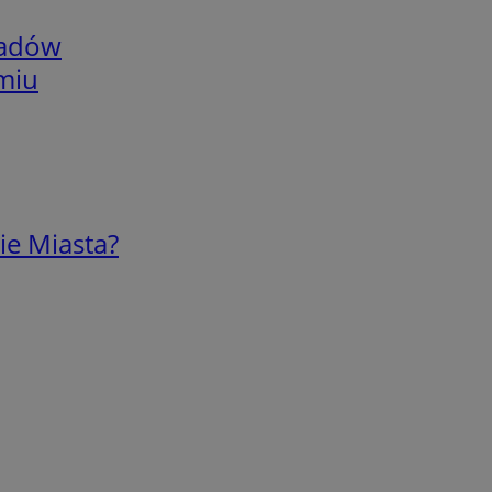
adów
omiu
ie Miasta?