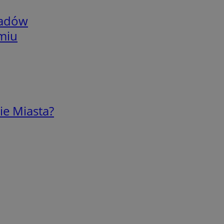
adów
omiu
ie Miasta?