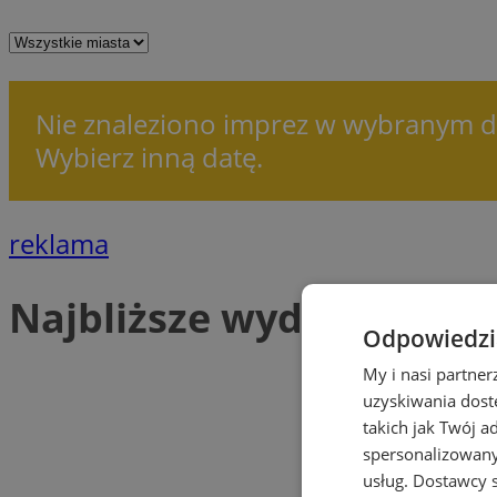
Nie znaleziono imprez w wybranym d
Wybierz inną datę.
reklama
Najbliższe wydarzenia
Odpowiedzia
My i nasi partne
uzyskiwania dost
takich jak Twój a
spersonalizowanyc
usług.
Dostawcy s