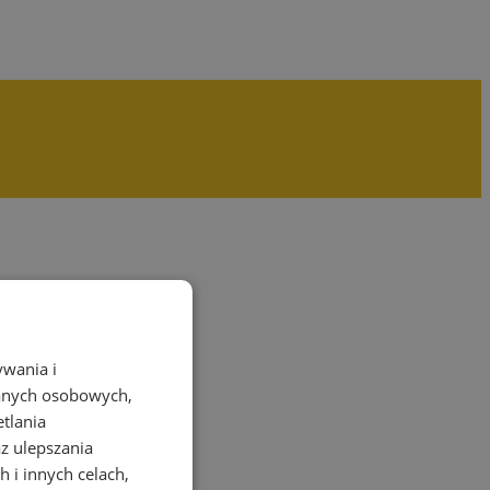
Dodaj wydarzenie
ywania i
danych osobowych,
etlania
az ulepszania
 i innych celach,