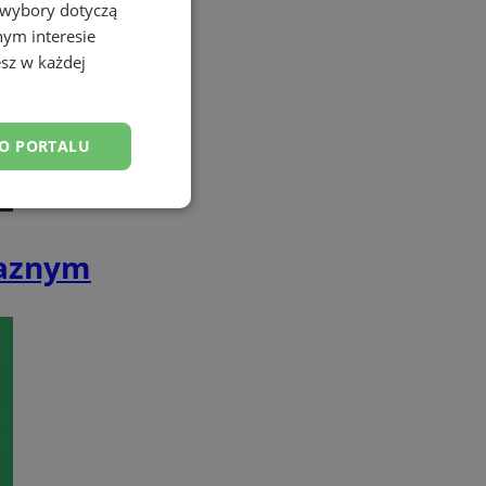
 wybory dotyczą
nym interesie
sz w każdej
DO PORTALU
esklasyfikowane
laznym
ane
owanie użytkownika i
j.