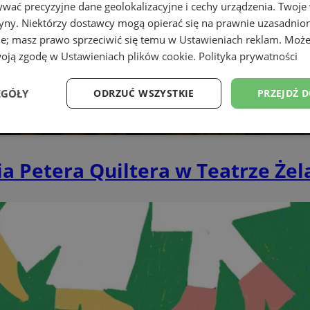
wać precyzyjne dane geolokalizacyjne i cechy urządzenia. Twoje
tryny. Niektórzy dostawcy mogą opierać się na prawnie uzasadnio
ie; masz prawo sprzeciwić się temu w
Ustawieniach reklam
. Może
woją zgodę w
Ustawieniach plików cookie
.
Polityka prywatności
EGÓŁY
ODRZUĆ WSZYSTKIE
PRZEJDŹ 
Wydajność
Targetowanie
Funkcjonalność
Ni
a Petera Quiltera w Teatrze Że
ezbędne
Wydajność
Targetowanie
Funkcjonalność
Niesklasyfikow
ie umożliwiają korzystanie z podstawowych funkcji strony internetowej, takich jak log
Bez niezbędnych plików cookie nie można prawidłowo korzystać ze strony internetowe
Provider
/
Okres
Opis
Domena
przechowywania