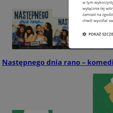
w tym wykorzysty
wyłącznie tej wi
zamiast na zgodz
chwili wycofać s
POKAŻ SZCZ
Niezbędne
Następnego dnia rano – komedi
Ni
Niezbędne pliki cook
zarządzanie kontem. 
Nazwa