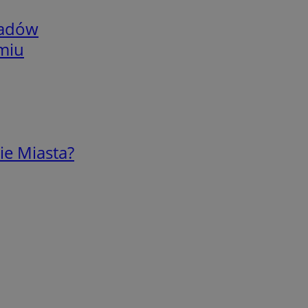
adów
omiu
ie Miasta?