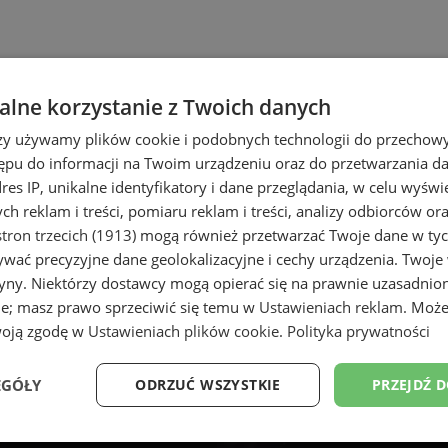
lne korzystanie z Twoich danych
rzy używamy plików cookie i podobnych technologii do przechow
ępu do informacji na Twoim urządzeniu oraz do przetwarzania 
dres IP, unikalne identyfikatory i dane przeglądania, w celu wyświ
h reklam i treści, pomiaru reklam i treści, analizy odbiorców or
tron trzecich (1913)
mogą również przetwarzać Twoje dane w tych
wać precyzyjne dane geolokalizacyjne i cechy urządzenia. Twoje
tryny. Niektórzy dostawcy mogą opierać się na prawnie uzasadnio
ie; masz prawo sprzeciwić się temu w
Ustawieniach reklam
. Może
woją zgodę w
Ustawieniach plików cookie
.
Polityka prywatności
EGÓŁY
ODRZUĆ WSZYSTKIE
PRZEJDŹ 
Wydajność
Targetowanie
Funkcjonalność
Ni