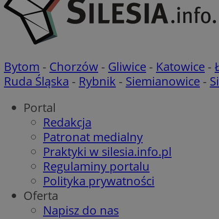
__gpi
SM
ustat_gp2je732q8z
ustat_b5edczww77
MUID
ustat_vul69yjwn41
_ga
ustat_1Xgp7t6wbtr
ustat_Xr6e69X7acd
Bytom
-
Chorzów
-
Gliwice
-
Katowice
-
ANONCHK
ustat_ta0sug6gbt11
Ruda Śląska
-
Rybnik
-
Siemianowice
-
S
__Secure-YNID
_clsk
openstat_frdle466
Portal
VISITOR_INFO1_LIV
ustat_7ievw06x3dw
Redakcja
WMF-Uniq
Patronat medialny
ustat_gid
openstat_gid
Praktyki w silesia.info.pl
MUID
Regulaminy portalu
Polityka prywatności
OAID
MR
Oferta
Napisz do nas
YSC