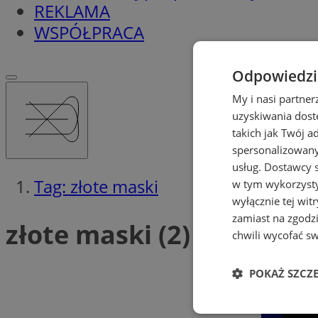
REKLAMA
WSPÓŁPRACA
Odpowiedzia
My i nasi partne
uzyskiwania dost
takich jak Twój a
spersonalizowanyc
usług.
Dostawcy s
Tag: złote maski
w tym wykorzysty
wyłącznie tej wi
zamiast na zgodz
złote maski (2)
chwili wycofać s
POKAŻ SZCZ
Niezbędne