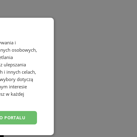
ywania i
danych osobowych,
etlania
az ulepszania
 i innych celach,
 wybory dotyczą
nym interesie
sz w każdej
DO PORTALU
esklasyfikowane