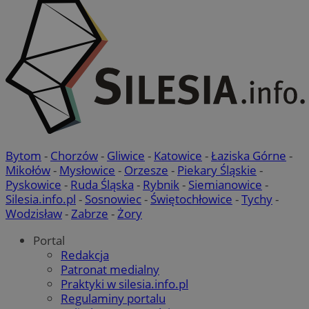
podstawowych funkcji strony internetowej, takich jak
logowanie użytkownika i zarządzanie kontem. Bez niezbędnych
plików cookie nie można prawidłowo korzystać ze strony
internetowej.
Provider
/
Okres
Nazwa
Domena
przechowywania
SessID
mojbytom.pl
1 rok
QeSessID
mojbytom.pl
1 rok
Bytom
-
Chorzów
-
Gliwice
-
Katowice
-
Łaziska Górne
-
Mikołów
-
Mysłowice
-
Orzesze
-
Piekary Śląskie
-
Pyskowice
-
Ruda Śląska
-
Rybnik
-
Siemianowice
-
MvSessID
mojbytom.pl
1 rok
Silesia.info.pl
-
Sosnowiec
-
Świętochłowice
-
Tychy
-
Wodzisław
-
Zabrze
-
Żory
Portal
VISITOR_PRIVACY_METADATA
5 miesięcy 4
YouTube
tygodnie
.youtube.com
Redakcja
Patronat medialny
Praktyki w silesia.info.pl
Regulaminy portalu