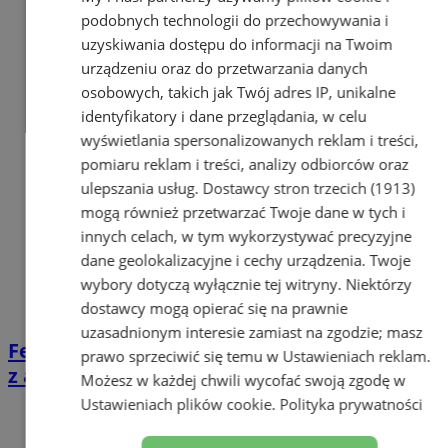
podobnych technologii do przechowywania i
uzyskiwania dostępu do informacji na Twoim
urządzeniu oraz do przetwarzania danych
osobowych, takich jak Twój adres IP, unikalne
identyfikatory i dane przeglądania, w celu
wyświetlania spersonalizowanych reklam i treści,
pomiaru reklam i treści, analizy odbiorców oraz
ulepszania usług.
Dostawcy stron trzecich (1913)
mogą również przetwarzać Twoje dane w tych i
innych celach, w tym wykorzystywać precyzyjne
dane geolokalizacyjne i cechy urządzenia. Twoje
wybory dotyczą wyłącznie tej witryny. Niektórzy
dostawcy mogą opierać się na prawnie
uzasadnionym interesie zamiast na zgodzie; masz
Ferie za złotówkę. Koleje Śląskie ponownie
prawo sprzeciwić się temu w
Ustawieniach reklam
.
z atrakcyjną ofertą!
Możesz w każdej chwili wycofać swoją zgodę w
Ustawieniach plików cookie
.
Polityka prywatności