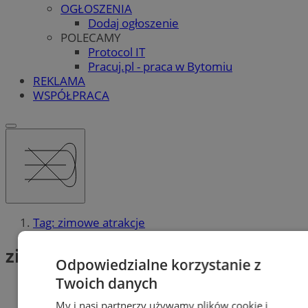
OGŁOSZENIA
Dodaj ogłoszenie
POLECAMY
Protocol IT
Pracuj.pl - praca w Bytomiu
REKLAMA
WSPÓŁPRACA
Tag: zimowe atrakcje
zimowe atrakcje (2)
Odpowiedzialne korzystanie z
Twoich danych
My i nasi partnerzy używamy plików cookie i