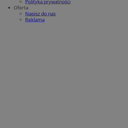
Polityka prywatności
Oferta
Napisz do nas
Reklama
Google Privacy Policy
CookieScriptConsent
4 tygodnie 2 dni
CookieScript
mojbytom.pl