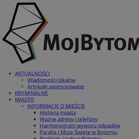
AKTUALNOŚCI
Wiadomości lokalne
Artykuły sponsorowane
KRYMINALNE
MIASTO
INFORMACJE O MIEŚCIE
Historia miasta
Ważne adresy i telefony
Harmonogram wywozu odpadów
Parafie i Msze Święte w Bytomiu
Rozkłady jazdy w Bytomiu