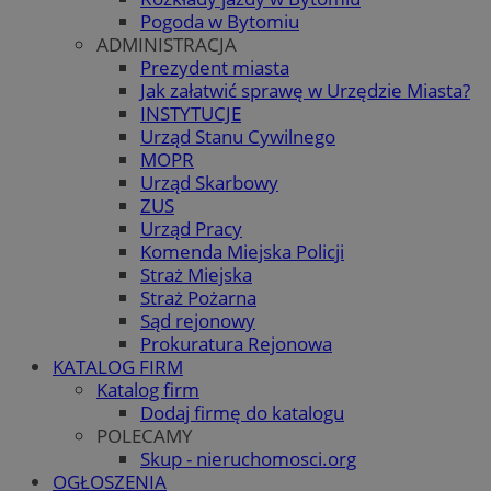
Pogoda w Bytomiu
ADMINISTRACJA
Prezydent miasta
Jak załatwić sprawę w Urzędzie Miasta?
INSTYTUCJE
Urząd Stanu Cywilnego
MOPR
Urząd Skarbowy
ZUS
Urząd Pracy
Komenda Miejska Policji
Straż Miejska
Straż Pożarna
Sąd rejonowy
Prokuratura Rejonowa
KATALOG FIRM
Katalog firm
Dodaj firmę do katalogu
POLECAMY
Skup - nieruchomosci.org
OGŁOSZENIA