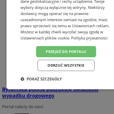
dane geolokalizacyjne i cechy urządzenia. Twoje
wybory dotyczą wyłącznie tej witryny. Niektórzy
dostawcy mogą opierać się na prawnie
uzasadnionym interesie zamiast na zgodzie; masz
prawo sprzeciwić się temu w
Ustawieniach reklam
.
Możesz w każdej chwili wycofać swoją zgodę w
Ustawieniach plików cookie
.
Polityka prywatności
PRZEJDŹ DO PORTALU
ODRZUĆ WSZYSTKIE
POKAŻ SZCZEGÓŁY
Bytomska policja poszukuje świadków
Niezbędne
Wydajność
Targetowanie
wypadku drogowego
Portal należy do sieci
Funkcjonalność
Niesklasyfikowane