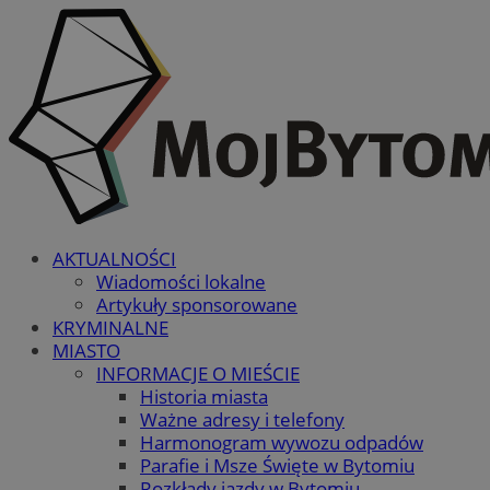
AKTUALNOŚCI
Wiadomości lokalne
Artykuły sponsorowane
KRYMINALNE
MIASTO
INFORMACJE O MIEŚCIE
Historia miasta
Ważne adresy i telefony
Harmonogram wywozu odpadów
Parafie i Msze Święte w Bytomiu
Rozkłady jazdy w Bytomiu