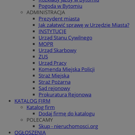
Pogoda w Bytomiu
ADMINISTRACJA
Prezydent miasta
Jak załatwić sprawę w Urzędzie Miasta?
INSTYTUCJE
Urząd Stanu Cywilnego
MOPR
Urząd Skarbowy
ZUS
Urząd Pracy
Komenda Miejska Policji
Straż Miejska
Straż Pożarna
Sąd rejonowy
Prokuratura Rejonowa
KATALOG FIRM
Katalog firm
Dodaj firmę do katalogu
POLECAMY
Skup - nieruchomosci.org
OGŁOSZENIA