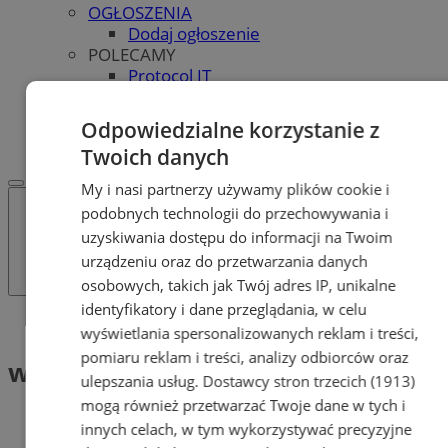
OGŁOSZENIA
Dodaj ogłoszenie
POLECAMY
Protocol IT
Pracuj.pl - praca w Bytomiu
REKLAMA
Odpowiedzialne korzystanie z
WSPÓŁPRACA
Twoich danych
My i nasi partnerzy używamy plików cookie i
podobnych technologii do przechowywania i
uzyskiwania dostępu do informacji na Twoim
urządzeniu oraz do przetwarzania danych
osobowych, takich jak Twój adres IP, unikalne
identyfikatory i dane przeglądania, w celu
Tag: wypadek bytom
wyświetlania spersonalizowanych reklam i treści,
pomiaru reklam i treści, analizy odbiorców oraz
wypadek bytom (1)
ulepszania usług.
Dostawcy stron trzecich (1913)
mogą również przetwarzać Twoje dane w tych i
innych celach, w tym wykorzystywać precyzyjne