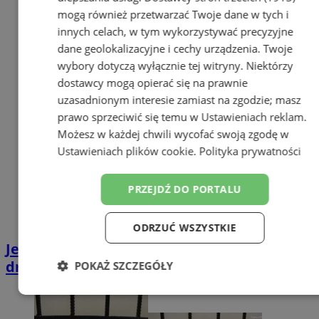
mogą również przetwarzać Twoje dane w tych i
innych celach, w tym wykorzystywać precyzyjne
dane geolokalizacyjne i cechy urządzenia. Twoje
wybory dotyczą wyłącznie tej witryny. Niektórzy
dostawcy mogą opierać się na prawnie
uzasadnionym interesie zamiast na zgodzie; masz
prawo sprzeciwić się temu w
Ustawieniach reklam
.
Możesz w każdej chwili wycofać swoją zgodę w
Ustawieniach plików cookie
.
Polityka prywatności
PRZEJDŹ DO PORTALU
ODRZUĆ WSZYSTKIE
Jesień sprzyja włamywaczom - zamykaj
drzwi! Nie daj się okraść
POKAŻ SZCZEGÓŁY
Niezbędne
Wydajność
Targetowanie