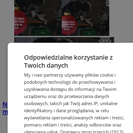
Odpowiedzialne korzystanie z
Twoich danych
My i nasi partnerzy używamy plików cookie i
podobnych technologii do przechowywania i
uzyskiwania dostępu do informacji na Twoim
urządzeniu oraz do przetwarzania danych
Nie daj szans włamywaczom! Zabezpiecz
osobowych, takich jak Twój adres IP, unikalne
identyfikatory i dane przeglądania, w celu
mieszkanie przed świątecznym wyjazdem
wyświetlania spersonalizowanych reklam i treści,
pomiaru reklam i treści, analizy odbiorców oraz
ulepszania usług.
Dostawcy stron trzecich (1913)