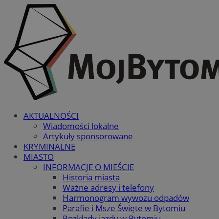
AKTUALNOŚCI
Wiadomości lokalne
Artykuły sponsorowane
KRYMINALNE
MIASTO
INFORMACJE O MIEŚCIE
Historia miasta
Ważne adresy i telefony
Harmonogram wywozu odpadów
Parafie i Msze Święte w Bytomiu
Rozkłady jazdy w Bytomiu