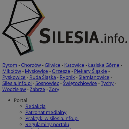
QeSessID
mojbytom.pl
1 rok
MvSessID
mojbytom.pl
1 rok
VISITOR_PRIVACY_METADATA
5 miesięcy 4
YouTube
tygodnie
.youtube.com
Bytom
-
Chorzów
-
Gliwice
-
Katowice
-
Łaziska Górne
-
Mikołów
-
Mysłowice
-
Orzesze
-
Piekary Śląskie
-
Pyskowice
-
Ruda Śląska
-
Rybnik
-
Siemianowice
-
Silesia.info.pl
-
Sosnowiec
-
Świętochłowice
-
Tychy
-
Wodzisław
-
Zabrze
-
Żory
Portal
Redakcja
Google Privacy Policy
Patronat medialny
Praktyki w silesia.info.pl
Regulaminy portalu