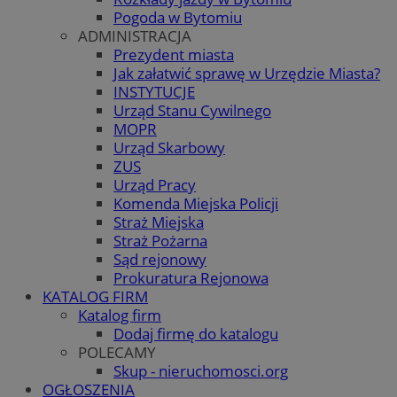
Pogoda w Bytomiu
ADMINISTRACJA
Prezydent miasta
Jak załatwić sprawę w Urzędzie Miasta?
INSTYTUCJE
Urząd Stanu Cywilnego
MOPR
Urząd Skarbowy
ZUS
Urząd Pracy
Komenda Miejska Policji
Straż Miejska
Straż Pożarna
Sąd rejonowy
Prokuratura Rejonowa
KATALOG FIRM
Katalog firm
Dodaj firmę do katalogu
POLECAMY
Skup - nieruchomosci.org
OGŁOSZENIA