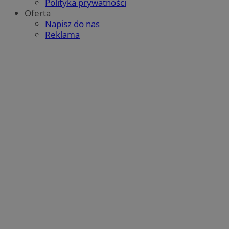
Polityka prywatności
Oferta
Napisz do nas
Reklama
CookieScriptConsent
4 tygodnie 2 dni
CookieScript
mojbytom.pl