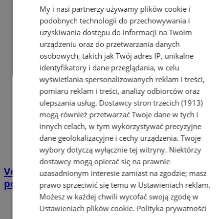
My i nasi partnerzy używamy plików cookie i
podobnych technologii do przechowywania i
uzyskiwania dostępu do informacji na Twoim
urządzeniu oraz do przetwarzania danych
osobowych, takich jak Twój adres IP, unikalne
identyfikatory i dane przeglądania, w celu
wyświetlania spersonalizowanych reklam i treści,
pomiaru reklam i treści, analizy odbiorców oraz
ulepszania usług.
Dostawcy stron trzecich (1913)
mogą również przetwarzać Twoje dane w tych i
innych celach, w tym wykorzystywać precyzyjne
dane geolokalizacyjne i cechy urządzenia. Twoje
wybory dotyczą wyłącznie tej witryny. Niektórzy
dostawcy mogą opierać się na prawnie
Velostrada nr 2 coraz bliżej! Miasto
uzasadnionym interesie zamiast na zgodzie; masz
podpisało ważną umowę
prawo sprzeciwić się temu w
Ustawieniach reklam
.
Możesz w każdej chwili wycofać swoją zgodę w
Ustawieniach plików cookie
.
Polityka prywatności