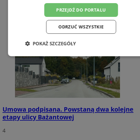
PRZEJDŹ DO PORTALU
ODRZUĆ WSZYSTKIE
POKAŻ SZCZEGÓŁY
Niezbędne
Wydajność
Targetowanie
Funkcjonalność
Niesklasyfikowane
Umowa podpisana. Powstaną dwa kolejne
etapy ulicy Bażantowej
Niezbędne
Wydajność
Targetowanie
4
Funkcjonalność
Niesklasyfikowane