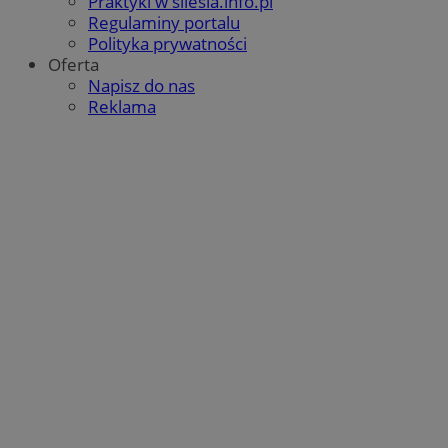
Praktyki w silesia.info.pl
Regulaminy portalu
Polityka prywatności
Oferta
Napisz do nas
Reklama
Google Privacy Policy
CookieScriptConsent
4 tygodnie 2 dni
CookieScript
mojbytom.pl