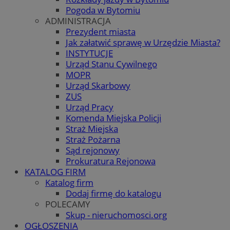
Pogoda w Bytomiu
ADMINISTRACJA
Prezydent miasta
Jak załatwić sprawę w Urzędzie Miasta?
INSTYTUCJE
Urząd Stanu Cywilnego
MOPR
Urząd Skarbowy
ZUS
Urząd Pracy
Komenda Miejska Policji
Straż Miejska
Straż Pożarna
Sąd rejonowy
Prokuratura Rejonowa
KATALOG FIRM
Katalog firm
Dodaj firmę do katalogu
POLECAMY
Skup - nieruchomosci.org
OGŁOSZENIA