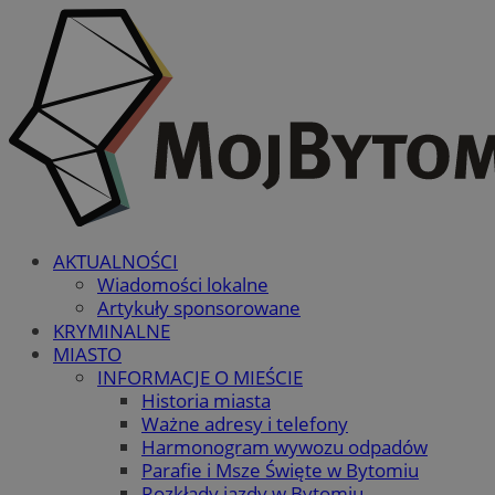
AKTUALNOŚCI
Wiadomości lokalne
Artykuły sponsorowane
KRYMINALNE
MIASTO
INFORMACJE O MIEŚCIE
Historia miasta
Ważne adresy i telefony
Harmonogram wywozu odpadów
Parafie i Msze Święte w Bytomiu
Rozkłady jazdy w Bytomiu