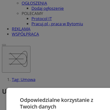
OGŁOSZENIA
Dodaj ogłoszenie
POLECAMY
Protocol IT
Pracuj.pl - praca w Bytomiu
REKLAMA
WSPÓŁPRACA
Tag: Umowa
Umowa (2)
Odpowiedzialne korzystanie z
Twoich danych